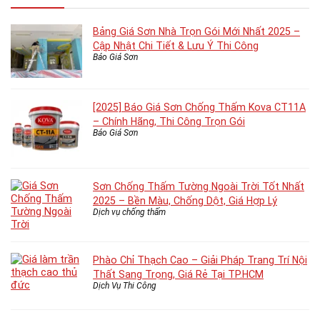
Bảng Giá Sơn Nhà Trọn Gói Mới Nhất 2025 –
Cập Nhật Chi Tiết & Lưu Ý Thi Công
Báo Giá Sơn
[2025] Báo Giá Sơn Chống Thấm Kova CT11A
– Chính Hãng, Thi Công Trọn Gói
Báo Giá Sơn
Sơn Chống Thấm Tường Ngoài Trời Tốt Nhất
2025 – Bền Màu, Chống Dột, Giá Hợp Lý
Dịch vụ chống thấm
Phào Chỉ Thạch Cao – Giải Pháp Trang Trí Nội
Thất Sang Trọng, Giá Rẻ Tại TP.HCM
Dịch Vụ Thi Công