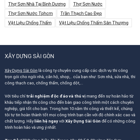
Thợ Sơn Nhà Tại Bình Dương
Thợ Sơn Nước
Thợ Sơn Nước Tphcm
Trần Thạch Cao Đẹp
Vật Liệu Chống Thấm
Vật Liệu Chống Thấm Sân Thượng
XÂY DỰNG SÀI GÒN
Xây Dựng Sài Gòn
là công ty chuyên cung cấp các dịch vụ thi công
trọn gói cho ngôi nhà, căn hộ, shop,.. của bạn như: Sơn nhà, sửa nhà, thi
công thạch cao, chống thấm, chống dột,…
Với tiêu chí
trải nghiệm độc đáo và thú vị
mang đến sự hoàn hảo từ
khâu tiếp nhận thi công cho đến bàn giao công trình một cách chuyên
nghiệp, giá tốt cho bạn. Trong hơn 10 năm thi công và thiết kế, chúng
tôi tự tin hoàn thành tốt mọi công trình bạn cần với độ chính xác cao và
chất lượng. Hãy
liên hệ ngay
với
Xây Dựng Sài Gòn
để có những công
trình hoàn hảo và ưng ý nhất.