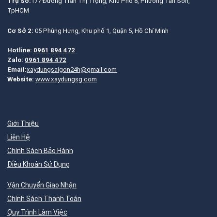
Trụ Sở:
177 Đường Trần Thị Trọng, Khu Phố 8, Phường Tân Sơn,
TpHCM
Cơ Sở 2:
05 Phùng Hưng, Khu phố 1, Quận 5, Hồ Chí Minh
Hotline:
0961 894 472
Zalo:
0961 894 472
Email:
xaydungsaigon24h@gmail.com
Website:
www.xaydungsg.com
Giới Thiệu
Liên Hệ
Chính Sách Bảo Hành
Điều Khoản Sử Dụng
Vận Chuyển Giao Nhận
Chính Sách Thanh Toán
Quy Trình Làm Việc