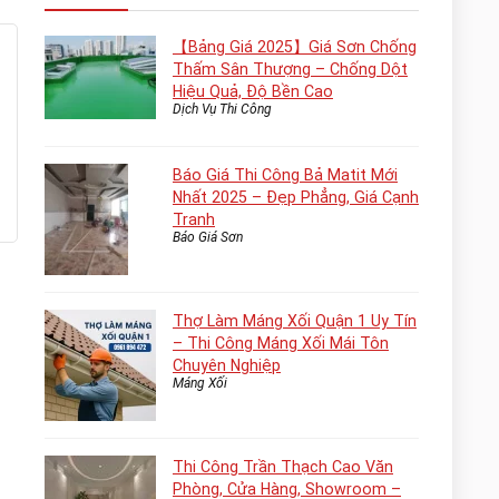
【Bảng Giá 2025】Giá Sơn Chống
Thấm Sân Thượng – Chống Dột
Hiệu Quả, Độ Bền Cao
Dịch Vụ Thi Công
Báo Giá Thi Công Bả Matit Mới
Nhất 2025 – Đẹp Phẳng, Giá Cạnh
Tranh
Báo Giá Sơn
Thợ Làm Máng Xối Quận 1 Uy Tín
– Thi Công Máng Xối Mái Tôn
Chuyên Nghiệp
Máng Xối
Thi Công Trần Thạch Cao Văn
Phòng, Cửa Hàng, Showroom –