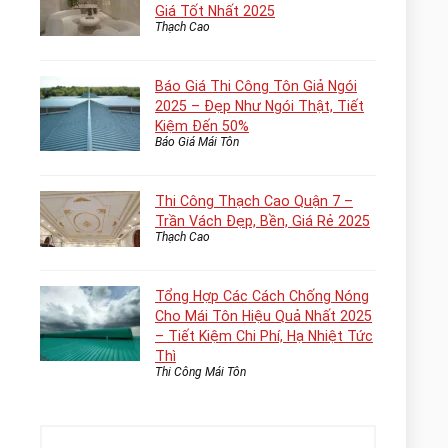
Giá Tốt Nhất 2025
Thạch Cao
Báo Giá Thi Công Tôn Giả Ngói
2025 – Đẹp Như Ngói Thật, Tiết
Kiệm Đến 50%
Báo Giá Mái Tôn
Thi Công Thạch Cao Quận 7 –
Trần Vách Đẹp, Bền, Giá Rẻ 2025
Thạch Cao
Tổng Hợp Các Cách Chống Nóng
Cho Mái Tôn Hiệu Quả Nhất 2025
– Tiết Kiệm Chi Phí, Hạ Nhiệt Tức
Thì
Thi Công Mái Tôn