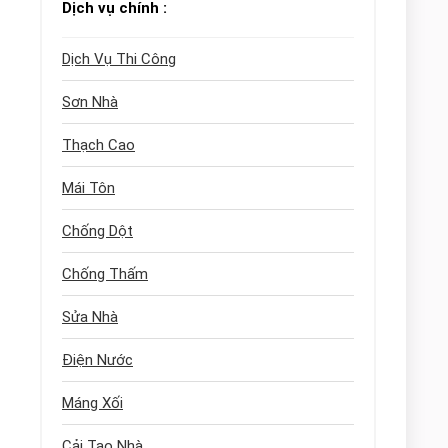
Dịch vụ chính :
Dịch Vụ Thi Công
Sơn Nhà
Thạch Cao
Mái Tôn
Chống Dột
Chống Thấm
Sửa Nhà
Điện Nước
Máng Xối
Cải Tạo Nhà