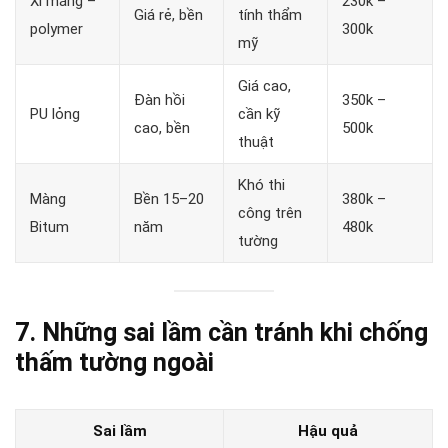
Xi măng –
230k –
Giá rẻ, bền
tính thẩm
polymer
300k
mỹ
Giá cao,
Đàn hồi
350k –
PU lỏng
cần kỹ
cao, bền
500k
thuật
Khó thi
Màng
Bền 15–20
380k –
công trên
Bitum
năm
480k
tường
7. Những sai lầm cần tránh khi chống
thấm tường ngoài
Sai lầm
Hậu quả