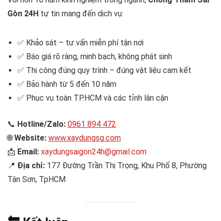
Gòn 24H
tự tin mang đến dịch vụ:
✅ Khảo sát – tư vấn miễn phí tận nơi
✅ Báo giá rõ ràng, minh bạch, không phát sinh
✅ Thi công đúng quy trình – đúng vật liệu cam kết
✅ Bảo hành từ 5 đến 10 năm
✅ Phục vụ toàn TP.HCM và các tỉnh lân cận
📞
Hotline/Zalo:
0961 894 472
🌐
Website:
www.xaydungsg.com
📩
Email:
xaydungsaigon24h@gmail.com
📍
Địa chỉ:
177 Đường Trần Thị Trọng, Khu Phố 8, Phường
Tân Sơn, TpHCM