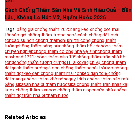
Next
Cách Chống Thấm Sàn Nhà Vệ Sinh Hiệu Quả – Bền
Lâu, Không Lo Nứt Vỡ, Ngấm Nước 2026
Tags:
bảng giá chống thấm 2025
băng keo chống dột mái
tôn
báo giá chống thấm tường ngoài
cách chống dột mái
tôn
cao su non chống thấm
chi phí thi công chống thấm
tường
chống thấm bằng sika
chống thấm bể cá
chống thấm
chuyên nghiệp
chống thấm cổ ống nhà vệ sinh
chống thấm
maxbond 1211
chống thấm sika 109
chống thấm trần nhà bê
tông
chống thấm tường đứng
ct11a kova
dịch vụ chống thấm
dột
gạch thấm nước
giá sơn chống thấm ngoài trời
keo chống
thấm dột
keo dán chống thấm mái tôn
keo dán tole chống
dột
màng chống thấm khò nóng
quy trình chống thấm sàn mái
bằng sika
sàn nhà bị thấm nước
sika chống thấm trần nhà
sika
latex chống thấm sàn
sơn chống thấm nippon
sửa nhà chống
thấm dột
trần nhà bị thấm nước
Related Articles