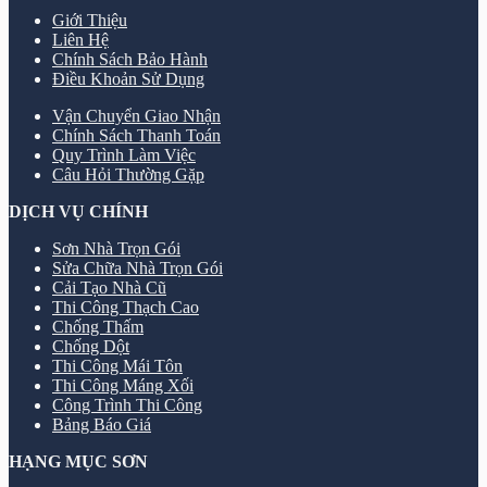
Giới Thiệu
Liên Hệ
Chính Sách Bảo Hành
Điều Khoản Sử Dụng
Vận Chuyển Giao Nhận
Chính Sách Thanh Toán
Quy Trình Làm Việc
Câu Hỏi Thường Gặp
DỊCH VỤ CHÍNH
Sơn Nhà Trọn Gói
Sửa Chữa Nhà Trọn Gói
Cải Tạo Nhà Cũ
Thi Công Thạch Cao
Chống Thấm
Chống Dột
Thi Công Mái Tôn
Thi Công Máng Xối
Công Trình Thi Công
Bảng Báo Giá
HẠNG MỤC SƠN