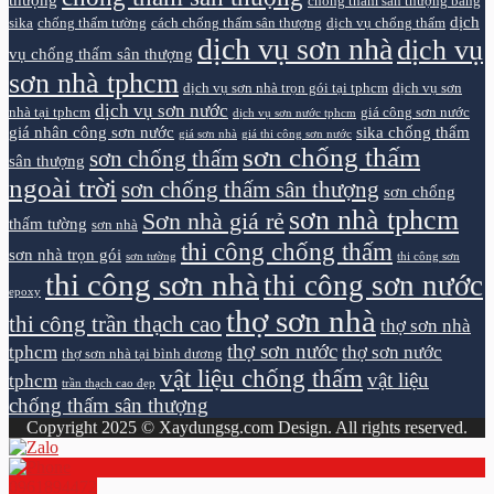
thượng
chống thấm sân thượng bằng
dịch
sika
chống thấm tường
cách chống thấm sân thượng
dịch vụ chống thấm
dịch vụ sơn nhà
dịch vụ
vụ chống thấm sân thượng
sơn nhà tphcm
dịch vụ sơn nhà trọn gói tại tphcm
dịch vụ sơn
dịch vụ sơn nước
nhà tại tphcm
giá công sơn nước
dịch vụ sơn nước tphcm
giá nhân công sơn nước
sika chống thấm
giá sơn nhà
giá thi công sơn nước
sơn chống thấm
sơn chống thấm
sân thượng
ngoài trời
sơn chống thấm sân thượng
sơn chống
sơn nhà tphcm
Sơn nhà giá rẻ
thấm tường
sơn nhà
thi công chống thấm
sơn nhà trọn gói
sơn tường
thi công sơn
thi công sơn nhà
thi công sơn nước
epoxy
thợ sơn nhà
thi công trần thạch cao
thợ sơn nhà
thợ sơn nước
tphcm
thợ sơn nước
thợ sơn nhà tại bình dương
vật liệu chống thấm
vật liệu
tphcm
trần thạch cao đẹp
chống thấm sân thượng
Copyright 2025 © Xaydungsg.com Design. All rights reserved.
0961894472