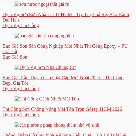
Dịch Vụ Sơn Sửa Nhà Tại TPHCM – Uy Tín, Giá Rẻ, Bảo Hành
Dài Hạn
Dịch Vụ Thi Công
Báo Giá Sơn Sàn Công Nghiệp Mới Nhất Thi Công Epoxy – PU
Giá Tốt
Báo Giá Sơn
Báo Giá Trần Thạch Cao Giật Cấp Mới Nhất 2025 – Thi Công
Đẹp, Giá Tốt
Dịch Vụ Thi Công
Thi Công Sơn Chống Nóng Mái Tôn Trọn Gói tại HCM 2026
Dịch Vụ Thi Công
Chống Thấm Cổ Ống Nhà Vệ Sinh Hiệu Quả – Xử Lý Triệt Để