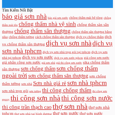
Tìm Kiếm Nổi Bật
báo giá sơn nhà
chống thấm mái bê tông
báo giá sơn nước
chống
chống thấm nhà vệ sinh
chống thấm sàn sân
thấm mái tôn
chống thấm sân thượng
thượng
chống thấm sân thượng bằng
dịch
sika
chống thấm tường
cách chống thấm sân thượng
dịch vụ chống thấm
dịch vụ sơn nhà
dịch vụ
vụ chống thấm sân thượng
sơn nhà tphcm
dịch vụ sơn nhà trọn gói tại tphcm
dịch vụ sơn
dịch vụ sơn nước
nhà tại tphcm
giá công sơn nước
dịch vụ sơn nước tphcm
giá nhân công sơn nước
sika chống thấm
giá sơn nhà
giá thi công sơn nước
sơn chống thấm
sơn chống thấm
sân thượng
ngoài trời
sơn chống thấm sân thượng
sơn chống
sơn nhà tphcm
Sơn nhà giá rẻ
thấm tường
sơn nhà
thi công chống thấm
sơn nhà trọn gói
sơn tường
thi công sơn
thi công sơn nhà
thi công sơn nước
epoxy
thợ sơn nhà
thi công trần thạch cao
thợ sơn nhà
thợ sơn nước
tphcm
thợ sơn nước
thợ sơn nhà tại bình dương