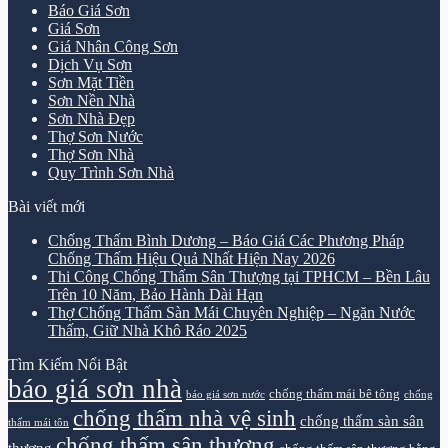
Báo Giá Sơn
Giá Sơn
Giá Nhân Công Sơn
Dịch Vụ Sơn
Sơn Mặt Tiền
Sơn Nền Nhà
Sơn Nhà Đẹp
Thợ Sơn Nước
Thợ Sơn Nhà
Quy Trình Sơn Nhà
Bài viết mới
Chống Thấm Bình Dương – Báo Giá Các Phương Pháp
Chống Thấm Hiệu Quả Nhất Hiện Nay 2026
Thi Công Chống Thấm Sân Thượng tại TPHCM – Bền Lâu
Trên 10 Năm, Bảo Hành Dài Hạn
Thợ Chống Thấm Sàn Mái Chuyên Nghiệp – Ngăn Nước
Thấm, Giữ Nhà Khô Ráo 2025
Tìm Kiếm Nổi Bật
báo giá sơn nhà
chống thấm mái bê tông
báo giá sơn nước
chống
chống thấm nhà vệ sinh
chống thấm sàn sân
thấm mái tôn
chống thấm sân thượng