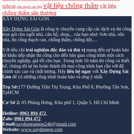
vật liệu chống thấm
vật liệu
tphcm
trần thạch cao đẹp
chống thấm sân thượng
XÂY DỰNG SÀI GÒN
Xây Dựng Sài Gòn
là công ty chuyên cung cấp các dịch vụ thi công
trọn gói cho ngôi nhà, căn hộ, shop,.. của bạn như: Sơn nhà, sửa
nhà, thi công thạch cao, chống thấm, chống dột,…
Với tiêu chí
trải nghiệm độc đáo và thú vị
mang đến sự hoàn hảo
từ khâu tiếp nhận thi công cho đến bàn giao công trình một cách
chuyên nghiệp, giá tốt cho bạn. Trong hơn 10 năm thi công và thiết
kế, chúng tôi tự tin hoàn thành tốt mọi công trình bạn cần với độ
chính xác cao và chất lượng. Hãy
liên hệ ngay
với
Xây Dựng Sài
Gòn
để có những công trình hoàn hảo và ưng ý nhất.
Trụ Sở:
177 Đường Trần Thị Trọng, Khu Phố 8, Phường Tân Sơn,
TpHCM
Cơ Sở 2:
05 Phùng Hưng, Khu phố 1, Quận 5, Hồ Chí Minh
Hotline:
0961 894 472
Zalo:
0961 894 472
Email:
xaydungsaigon24h@gmail.com
Website:
www.xaydungsg.com