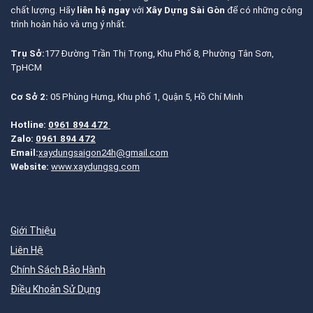
chất lượng. Hãy
liên hệ ngay
với
Xây Dựng Sài Gòn
để có những công
trình hoàn hảo và ưng ý nhất.
Trụ Sở:
177 Đường Trần Thị Trọng, Khu Phố 8, Phường Tân Sơn,
TpHCM
Cơ Sở 2:
05 Phùng Hưng, Khu phố 1, Quận 5, Hồ Chí Minh
Hotline:
0961 894 472
Zalo:
0961 894 472
Email:
xaydungsaigon24h@gmail.com
Website:
www.xaydungsg.com
Giới Thiệu
Liên Hệ
Chính Sách Bảo Hành
Điều Khoản Sử Dụng