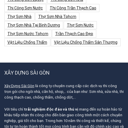
Thi Công Sơn Nước
Thi Công Trần Thạch Cao
Thợ Sơn Nhà
Thợ Sơn Nhà Tphcm
Thợ Sơn Nhà Tại Bình Dương
Thợ Sơn Nước
Thợ Sơn Nước Tphcm
Trần Thạch Cao Đẹp
Vật Liệu Chống Thấm
Vật Liệu Chống Thấm Sân Thượng
XÂY DỰNG SÀI GÒN
Xây Dựng Sài Gòn
là công ty chuyên cung cấp các dịch vụ thi công
trọn gói cho ngôi nhà, căn hộ, shop,.. của bạn như: Sơn nhà, sửa nhà, thi
công thạch cao, chống thấm, chống dột,…
Với tiêu chí
trải nghiệm độc đáo và thú vị
mang đến sự hoàn hảo từ
khâu tiếp nhận thi công cho đến bàn giao công trình một cách chuyên
nghiệp, giá tốt cho bạn. Trong hơn 10 năm thi công và thiết kế, chúng
tôi tự tin hoàn thành tốt mọi công trình bạn cần với độ chính xác cao và