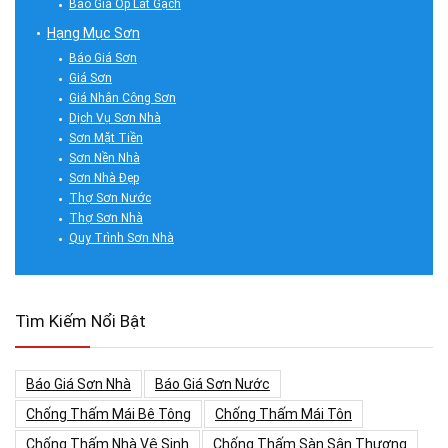
Báo Giá Ốp Lát Gạch
Hạng Mục Sơn
Báo Giá Sơn
Giá Sơn
Giá Nhân Công Sơn
Dịch Vụ Sơn Nhà
Sơn Mặt Tiền
Sơn Nền Nhà
Sơn Nhà Đẹp
Thợ Sơn Nước
Thợ Sơn Nhà
Quy Trình Sơn Nhà
Tìm Kiếm Nổi Bật
Báo Giá Sơn Nhà
Báo Giá Sơn Nước
Chống Thấm Mái Bê Tông
Chống Thấm Mái Tôn
Chống Thấm Nhà Vệ Sinh
Chống Thấm Sàn Sân Thượng