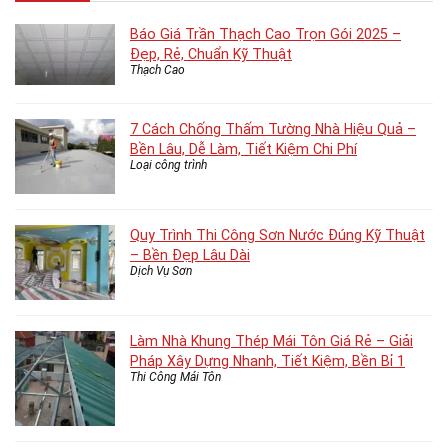
Báo Giá Trần Thạch Cao Trọn Gói 2025 –
Đẹp, Rẻ, Chuẩn Kỹ Thuật
Thạch Cao
7 Cách Chống Thấm Tường Nhà Hiệu Quả –
Bền Lâu, Dễ Làm, Tiết Kiệm Chi Phí
Loại công trình
Quy Trình Thi Công Sơn Nước Đúng Kỹ Thuật
– Bền Đẹp Lâu Dài
Dịch Vụ Sơn
Làm Nhà Khung Thép Mái Tôn Giá Rẻ – Giải
Pháp Xây Dựng Nhanh, Tiết Kiệm, Bền Bỉ 1
Thi Công Mái Tôn