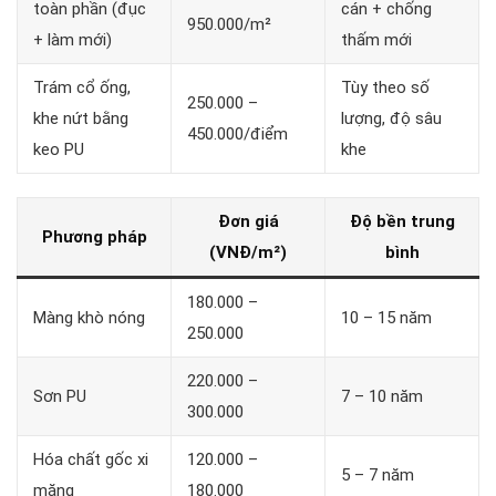
toàn phần (đục
cán + chống
950.000/m²
+ làm mới)
thấm mới
Trám cổ ống,
Tùy theo số
250.000 –
khe nứt bằng
lượng, độ sâu
450.000/điểm
keo PU
khe
Đơn giá
Độ bền trung
Phương pháp
(VNĐ/m²)
bình
180.000 –
Màng khò nóng
10 – 15 năm
250.000
220.000 –
Sơn PU
7 – 10 năm
300.000
Hóa chất gốc xi
120.000 –
5 – 7 năm
măng
180.000