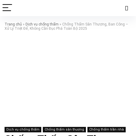
Trang chủ
»
Dịch vụ chống thấm
»
Chống Thấm Sân Thượng, Ban Công –
Xử Lý Triệt Để, Không Cần Đục Phá Toàn Bộ 2025
Dịch vụ chống thấm
Chống thấm sân thượng
Chống thấm trần nhà