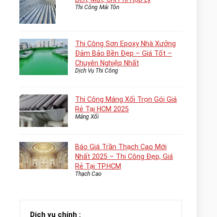
Thi Công Mái Tôn
Thi Công Sơn Epoxy Nhà Xưởng
Đảm Bảo Bền Đẹp – Giá Tốt –
Chuyên Nghiệp Nhất
Dịch Vụ Thi Công
Thi Công Máng Xối Trọn Gói Giá
Rẻ Tại HCM 2025
Máng Xối
Báo Giá Trần Thạch Cao Mới
Nhất 2025 – Thi Công Đẹp, Giá
Rẻ Tại TP.HCM
Thạch Cao
Dịch vụ chính :