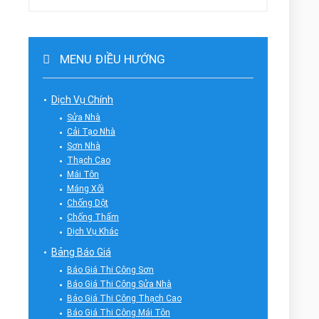
MENU ĐIỀU HƯỚNG
Dịch Vụ Chính
Sửa Nhà
Cải Tạo Nhà
Sơn Nhà
Thạch Cao
Mái Tôn
Máng Xối
Chống Dột
Chống Thấm
Dịch Vụ Khác
Bảng Báo Giá
Báo Giá Thi Công Sơn
Báo Giá Thi Công Sửa Nhà
Báo Giá Thi Công Thạch Cao
Báo Giá Thi Công Mái Tôn