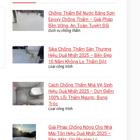
Chống Thấm Bể Nước Bằng Sơn
Epoxy Chống Thấm – Giải Pháp
Bền Vững, An Toàn Tuyệt Đối
Dịch vụ chống thấm
Sika Chống Thấm Sân Thượng
Hiệu Quả Nhất 2025 – Bền Đẹp
10 Năm Không Lo Thấm Dột
Loại công trình
Cách Chống Thấm Nhà Vệ Sinh
Hiệu Quả Nhất 2025 – Dứt Điểm
100% Lỗi Thấm Ngược, Bong
Tróc
Loại công trình
Giải Pháp Chống Nóng Cho Nhà
Mái Tôn Hiệu Quả Nhất 2025 –
Bền, Mát, Chi Phí Hợp Lý