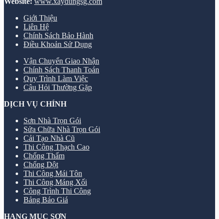
Website:
www.xaydungsg.com
Giới Thiệu
Liên Hệ
Chính Sách Bảo Hành
Điều Khoản Sử Dụng
Vận Chuyển Giao Nhận
Chính Sách Thanh Toán
Quy Trình Làm Việc
Câu Hỏi Thường Gặp
DỊCH VỤ CHÍNH
Sơn Nhà Trọn Gói
Sửa Chữa Nhà Trọn Gói
Cải Tạo Nhà Cũ
Thi Công Thạch Cao
Chống Thấm
Chống Dột
Thi Công Mái Tôn
Thi Công Máng Xối
Công Trình Thi Công
Bảng Báo Giá
HẠNG MỤC SƠN