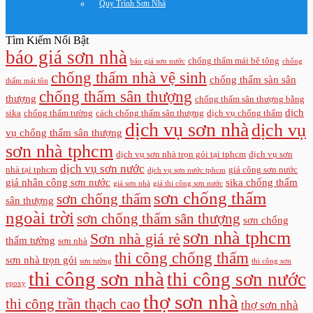
Quy Trình Sơn Nhà
Tìm Kiếm Nổi Bật
báo giá sơn nhà
chống thấm mái bê tông
báo giá sơn nước
chống
chống thấm nhà vệ sinh
chống thấm sàn sân
thấm mái tôn
chống thấm sân thượng
thượng
chống thấm sân thượng bằng
dịch
sika
chống thấm tường
cách chống thấm sân thượng
dịch vụ chống thấm
dịch vụ sơn nhà
dịch vụ
vụ chống thấm sân thượng
sơn nhà tphcm
dịch vụ sơn nhà trọn gói tại tphcm
dịch vụ sơn
dịch vụ sơn nước
nhà tại tphcm
giá công sơn nước
dịch vụ sơn nước tphcm
giá nhân công sơn nước
sika chống thấm
giá sơn nhà
giá thi công sơn nước
sơn chống thấm
sơn chống thấm
sân thượng
ngoài trời
sơn chống thấm sân thượng
sơn chống
sơn nhà tphcm
Sơn nhà giá rẻ
thấm tường
sơn nhà
thi công chống thấm
sơn nhà trọn gói
sơn tường
thi công sơn
thi công sơn nhà
thi công sơn nước
epoxy
thợ sơn nhà
thi công trần thạch cao
thợ sơn nhà