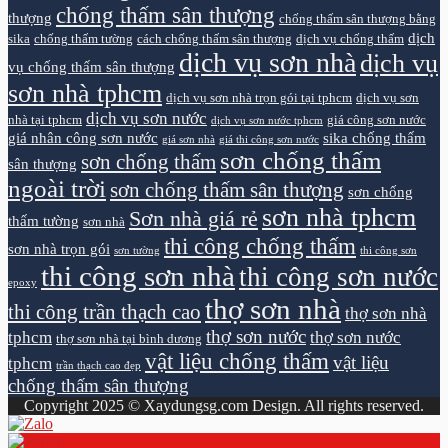
chống thấm sân thượng
thượng
chống thấm sân thượng bằng
dịch
sika
chống thấm tường
cách chống thấm sân thượng
dịch vụ chống thấm
dịch vụ sơn nhà
dịch vụ
vụ chống thấm sân thượng
sơn nhà tphcm
dịch vụ sơn nhà trọn gói tại tphcm
dịch vụ sơn
dịch vụ sơn nước
nhà tại tphcm
giá công sơn nước
dịch vụ sơn nước tphcm
giá nhân công sơn nước
sika chống thấm
giá sơn nhà
giá thi công sơn nước
sơn chống thấm
sơn chống thấm
sân thượng
ngoài trời
sơn chống thấm sân thượng
sơn chống
sơn nhà tphcm
Sơn nhà giá rẻ
thấm tường
sơn nhà
thi công chống thấm
sơn nhà trọn gói
sơn tường
thi công sơn
thi công sơn nhà
thi công sơn nước
epoxy
thợ sơn nhà
thi công trần thạch cao
thợ sơn nhà
thợ sơn nước
tphcm
thợ sơn nước
thợ sơn nhà tại bình dương
vật liệu chống thấm
vật liệu
tphcm
trần thạch cao đẹp
chống thấm sân thượng
Copyright 2025 © Xaydungsg.com Design. All rights reserved.