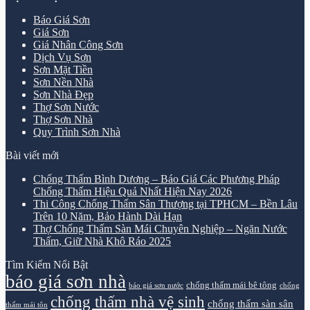
Báo Giá Sơn
Giá Sơn
Giá Nhân Công Sơn
Dịch Vụ Sơn
Sơn Mặt Tiền
Sơn Nền Nhà
Sơn Nhà Đẹp
Thợ Sơn Nước
Thợ Sơn Nhà
Quy Trình Sơn Nhà
Bài viết mới
Chống Thấm Bình Dương – Báo Giá Các Phương Pháp
Chống Thấm Hiệu Quả Nhất Hiện Nay 2026
Thi Công Chống Thấm Sân Thượng tại TPHCM – Bền Lâu
Trên 10 Năm, Bảo Hành Dài Hạn
Thợ Chống Thấm Sàn Mái Chuyên Nghiệp – Ngăn Nước
Thấm, Giữ Nhà Khô Ráo 2025
Tìm Kiếm Nổi Bật
báo giá sơn nhà
chống thấm mái bê tông
báo giá sơn nước
chống
chống thấm nhà vệ sinh
chống thấm sàn sân
thấm mái tôn