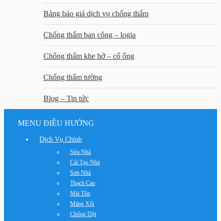
Bảng báo giá dịch vụ chống thấm
Chống thấm ban công – logia
Chống thấm khe hở – cổ ống
Chống thấm tường
Blog – Tin tức
MENU ĐIỀU HƯỚNG
Dịch Vụ Chính
Sửa Nhà
Cải Tạo Nhà
Sơn Nhà
Thạch Cao
Mái Tôn
Máng Xối
Chống Dột