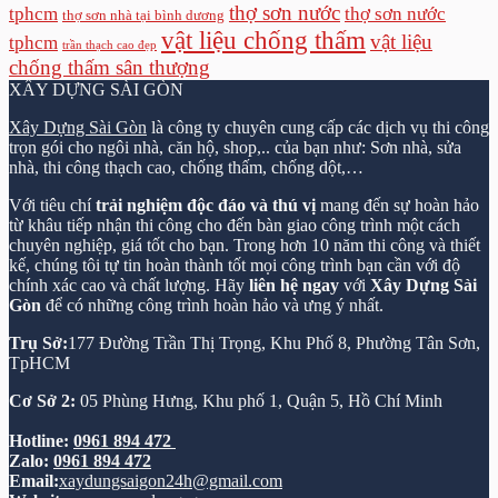
thợ sơn nước
tphcm
thợ sơn nước
thợ sơn nhà tại bình dương
vật liệu chống thấm
vật liệu
tphcm
trần thạch cao đẹp
chống thấm sân thượng
XÂY DỰNG SÀI GÒN
Xây Dựng Sài Gòn
là công ty chuyên cung cấp các dịch vụ thi công
trọn gói cho ngôi nhà, căn hộ, shop,.. của bạn như: Sơn nhà, sửa
nhà, thi công thạch cao, chống thấm, chống dột,…
Với tiêu chí
trải nghiệm độc đáo và thú vị
mang đến sự hoàn hảo
từ khâu tiếp nhận thi công cho đến bàn giao công trình một cách
chuyên nghiệp, giá tốt cho bạn. Trong hơn 10 năm thi công và thiết
kế, chúng tôi tự tin hoàn thành tốt mọi công trình bạn cần với độ
chính xác cao và chất lượng. Hãy
liên hệ ngay
với
Xây Dựng Sài
Gòn
để có những công trình hoàn hảo và ưng ý nhất.
Trụ Sở:
177 Đường Trần Thị Trọng, Khu Phố 8, Phường Tân Sơn,
TpHCM
Cơ Sở 2:
05 Phùng Hưng, Khu phố 1, Quận 5, Hồ Chí Minh
Hotline:
0961 894 472
Zalo:
0961 894 472
Email:
xaydungsaigon24h@gmail.com