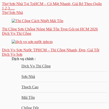
Thợ Sơn Nhà Tại TpHCM – Có Mặt Nhanh, Giá Rẻ Theo Quận
1,2,3….
Thợ Sơn Nhà
Thi Công Sơn Chống Nóng Mái Tôn Trọn Gói tại HCM 2026
Dịch Vụ Thi Công
Dịch Vụ Sơn Nước TPHCM – Thi Công Nhanh, Đẹp, Giá Tốt
Dịch Vụ Sơn
Dịch vụ chính :
Dịch Vụ Thi Công
Sơn Nhà
Thạch Cao
Mái Tôn
Chống Dột