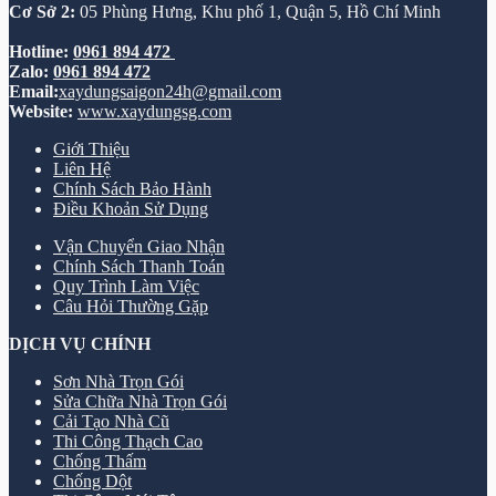
Cơ Sở 2:
05 Phùng Hưng, Khu phố 1, Quận 5, Hồ Chí Minh
Hotline:
0961 894 472
Zalo:
0961 894 472
Email:
xaydungsaigon24h@gmail.com
Website:
www.xaydungsg.com
Giới Thiệu
Liên Hệ
Chính Sách Bảo Hành
Điều Khoản Sử Dụng
Vận Chuyển Giao Nhận
Chính Sách Thanh Toán
Quy Trình Làm Việc
Câu Hỏi Thường Gặp
DỊCH VỤ CHÍNH
Sơn Nhà Trọn Gói
Sửa Chữa Nhà Trọn Gói
Cải Tạo Nhà Cũ
Thi Công Thạch Cao
Chống Thấm
Chống Dột