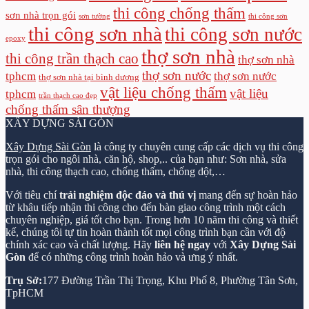
thi công chống thấm
sơn nhà trọn gói
sơn tường
thi công sơn
thi công sơn nhà
thi công sơn nước
epoxy
thợ sơn nhà
thi công trần thạch cao
thợ sơn nhà
thợ sơn nước
tphcm
thợ sơn nước
thợ sơn nhà tại bình dương
vật liệu chống thấm
vật liệu
tphcm
trần thạch cao đẹp
chống thấm sân thượng
XÂY DỰNG SÀI GÒN
Xây Dựng Sài Gòn
là công ty chuyên cung cấp các dịch vụ thi công
trọn gói cho ngôi nhà, căn hộ, shop,.. của bạn như: Sơn nhà, sửa
nhà, thi công thạch cao, chống thấm, chống dột,…
Với tiêu chí
trải nghiệm độc đáo và thú vị
mang đến sự hoàn hảo
từ khâu tiếp nhận thi công cho đến bàn giao công trình một cách
chuyên nghiệp, giá tốt cho bạn. Trong hơn 10 năm thi công và thiết
kế, chúng tôi tự tin hoàn thành tốt mọi công trình bạn cần với độ
chính xác cao và chất lượng. Hãy
liên hệ ngay
với
Xây Dựng Sài
Gòn
để có những công trình hoàn hảo và ưng ý nhất.
Trụ Sở:
177 Đường Trần Thị Trọng, Khu Phố 8, Phường Tân Sơn,
TpHCM