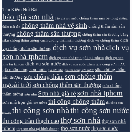
Tìm Kiếm Nổi Bật
báo giá sơn nhà
chống thấm mái bê tông
báo giá sơn nước
chống
chống thấm nhà vệ sinh
chống thấm sàn sân
thấm mái tôn
chống thấm sân thượng
thượng
chống thấm sân thượng bằng
dịch
sika
chống thấm tường
cách chống thấm sân thượng
dịch vụ chống thấm
dịch vụ sơn nhà
dịch vụ
vụ chống thấm sân thượng
sơn nhà tphcm
dịch vụ sơn nhà trọn gói tại tphcm
dịch vụ sơn
dịch vụ sơn nước
nhà tại tphcm
giá công sơn nước
dịch vụ sơn nước tphcm
giá nhân công sơn nước
sika chống thấm
giá sơn nhà
giá thi công sơn nước
sơn chống thấm
sơn chống thấm
sân thượng
ngoài trời
sơn chống thấm sân thượng
sơn chống
sơn nhà tphcm
Sơn nhà giá rẻ
thấm tường
sơn nhà
thi công chống thấm
sơn nhà trọn gói
sơn tường
thi công sơn
thi công sơn nhà
thi công sơn nước
epoxy
thợ sơn nhà
thi công trần thạch cao
thợ sơn nhà
thợ sơn nước
tphcm
thợ sơn nước
thợ sơn nhà tại bình dương