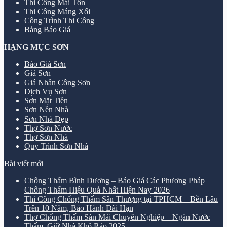
Thi Công Mái Tôn
Thi Công Máng Xối
Công Trình Thi Công
Bảng Báo Giá
HẠNG MỤC SƠN
Báo Giá Sơn
Giá Sơn
Giá Nhân Công Sơn
Dịch Vụ Sơn
Sơn Mặt Tiền
Sơn Nền Nhà
Sơn Nhà Đẹp
Thợ Sơn Nước
Thợ Sơn Nhà
Quy Trình Sơn Nhà
Bài viết mới
Chống Thấm Bình Dương – Báo Giá Các Phương Pháp
Chống Thấm Hiệu Quả Nhất Hiện Nay 2026
Thi Công Chống Thấm Sân Thượng tại TPHCM – Bền Lâu
Trên 10 Năm, Bảo Hành Dài Hạn
Thợ Chống Thấm Sàn Mái Chuyên Nghiệp – Ngăn Nước
Thấm, Giữ Nhà Khô Ráo 2025