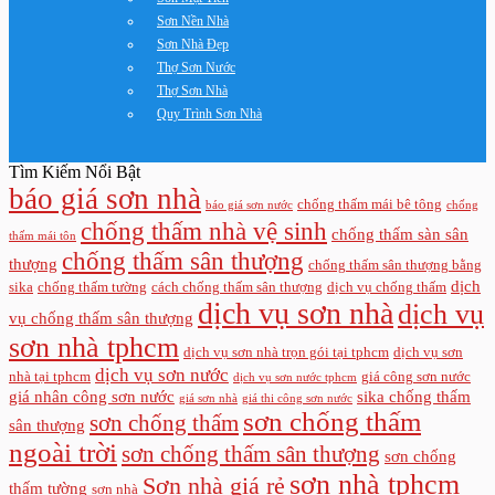
Sơn Nền Nhà
Sơn Nhà Đẹp
Thợ Sơn Nước
Thợ Sơn Nhà
Quy Trình Sơn Nhà
Tìm Kiếm Nổi Bật
báo giá sơn nhà
chống thấm mái bê tông
báo giá sơn nước
chống
chống thấm nhà vệ sinh
chống thấm sàn sân
thấm mái tôn
chống thấm sân thượng
thượng
chống thấm sân thượng bằng
dịch
sika
chống thấm tường
cách chống thấm sân thượng
dịch vụ chống thấm
dịch vụ sơn nhà
dịch vụ
vụ chống thấm sân thượng
sơn nhà tphcm
dịch vụ sơn nhà trọn gói tại tphcm
dịch vụ sơn
dịch vụ sơn nước
nhà tại tphcm
giá công sơn nước
dịch vụ sơn nước tphcm
giá nhân công sơn nước
sika chống thấm
giá sơn nhà
giá thi công sơn nước
sơn chống thấm
sơn chống thấm
sân thượng
ngoài trời
sơn chống thấm sân thượng
sơn chống
sơn nhà tphcm
Sơn nhà giá rẻ
thấm tường
sơn nhà