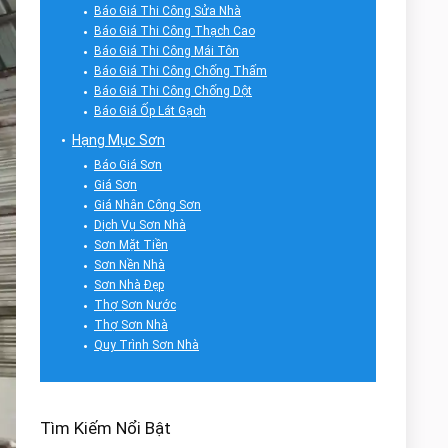
Báo Giá Thi Công Sửa Nhà
Báo Giá Thi Công Thạch Cao
Báo Giá Thi Công Mái Tôn
Báo Giá Thi Công Chống Thấm
Báo Giá Thi Công Chống Dột
Báo Giá Ốp Lát Gạch
Hạng Mục Sơn
Báo Giá Sơn
Giá Sơn
Giá Nhân Công Sơn
Dịch Vụ Sơn Nhà
Sơn Mặt Tiền
Sơn Nền Nhà
Sơn Nhà Đẹp
Thợ Sơn Nước
Thợ Sơn Nhà
Quy Trình Sơn Nhà
Tìm Kiếm Nổi Bật