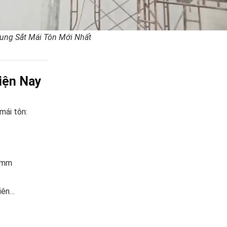
ung Sắt Mái Tôn Mới Nhất
iện Nay
mái tôn:
0 mm
hiên…