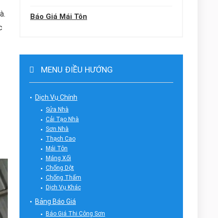
à.
Báo Giá Mái Tôn
c
MENU ĐIỀU HƯỚNG
Dịch Vụ Chính
Sửa Nhà
Cải Tạo Nhà
Sơn Nhà
Thạch Cao
Mái Tôn
Máng Xối
Chống Dột
Chống Thấm
Dịch Vụ Khác
Bảng Báo Giá
Báo Giá Thi Công Sơn