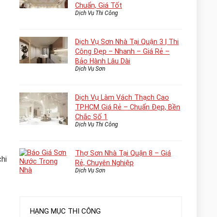
Chuẩn, Giá Tốt
Dịch Vụ Thi Công
Dịch Vụ Sơn Nhà Tại Quận 3 | Thi
Công Đẹp – Nhanh – Giá Rẻ –
Bảo Hành Lâu Dài
Dịch Vụ Sơn
Dịch Vụ Làm Vách Thạch Cao
TP.HCM Giá Rẻ – Chuẩn Đẹp, Bền
Chắc Số 1
Dịch Vụ Thi Công
Thợ Sơn Nhà Tại Quận 8 – Giá
hi
Rẻ, Chuyên Nghiệp
Dịch Vụ Sơn
HẠNG MỤC THI CÔNG