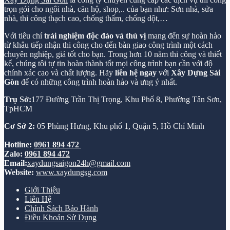
trọn gói cho ngôi nhà, căn hộ, shop,.. của bạn như: Sơn nhà, sửa
nhà, thi công thạch cao, chống thấm, chống dột,…
Với tiêu chí
trải nghiệm độc đáo và thú vị
mang đến sự hoàn hảo
từ khâu tiếp nhận thi công cho đến bàn giao công trình một cách
chuyên nghiệp, giá tốt cho bạn. Trong hơn 10 năm thi công và thiết
kế, chúng tôi tự tin hoàn thành tốt mọi công trình bạn cần với độ
chính xác cao và chất lượng. Hãy
liên hệ ngay
với
Xây Dựng Sài
Gòn
để có những công trình hoàn hảo và ưng ý nhất.
Trụ Sở:
177 Đường Trần Thị Trọng, Khu Phố 8, Phường Tân Sơn,
TpHCM
Cơ Sở 2:
05 Phùng Hưng, Khu phố 1, Quận 5, Hồ Chí Minh
Hotline:
0961 894 472
Zalo:
0961 894 472
Email:
xaydungsaigon24h@gmail.com
Website:
www.xaydungsg.com
Giới Thiệu
Liên Hệ
Chính Sách Bảo Hành
Điều Khoản Sử Dụng