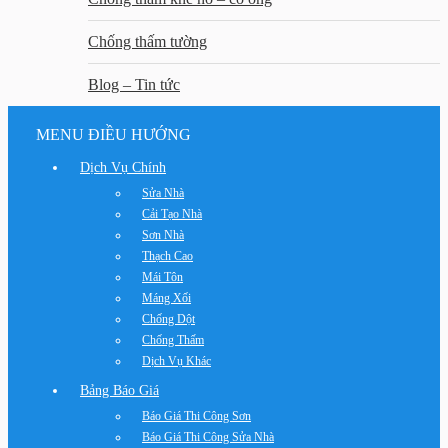
Chống thấm tường
Blog – Tin tức
MENU ĐIỀU HƯỚNG
Dịch Vụ Chính
Sửa Nhà
Cải Tạo Nhà
Sơn Nhà
Thạch Cao
Mái Tôn
Máng Xối
Chống Dột
Chống Thấm
Dịch Vụ Khác
Bảng Báo Giá
Báo Giá Thi Công Sơn
Báo Giá Thi Công Sửa Nhà