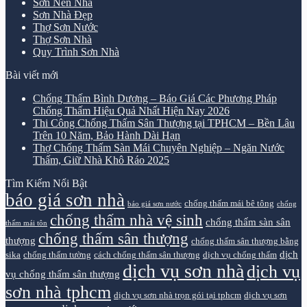
Sơn Nền Nhà
Sơn Nhà Đẹp
Thợ Sơn Nước
Thợ Sơn Nhà
Quy Trình Sơn Nhà
Bài viết mới
Chống Thấm Bình Dương – Báo Giá Các Phương Pháp
Chống Thấm Hiệu Quả Nhất Hiện Nay 2026
Thi Công Chống Thấm Sân Thượng tại TPHCM – Bền Lâu
Trên 10 Năm, Bảo Hành Dài Hạn
Thợ Chống Thấm Sàn Mái Chuyên Nghiệp – Ngăn Nước
Thấm, Giữ Nhà Khô Ráo 2025
Tìm Kiếm Nổi Bật
báo giá sơn nhà
chống thấm mái bê tông
báo giá sơn nước
chống
chống thấm nhà vệ sinh
chống thấm sàn sân
thấm mái tôn
chống thấm sân thượng
thượng
chống thấm sân thượng bằng
dịch
sika
chống thấm tường
cách chống thấm sân thượng
dịch vụ chống thấm
dịch vụ sơn nhà
dịch vụ
vụ chống thấm sân thượng
sơn nhà tphcm
dịch vụ sơn nhà trọn gói tại tphcm
dịch vụ sơn