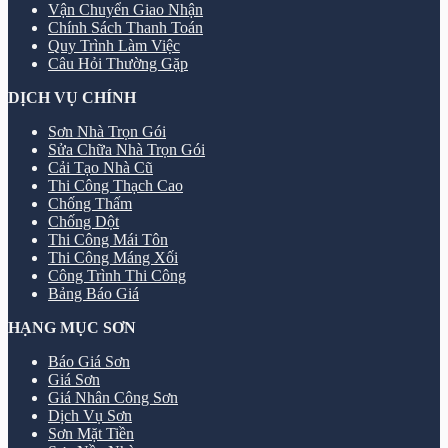
Vận Chuyển Giao Nhận
Chính Sách Thanh Toán
Quy Trình Làm Việc
Câu Hỏi Thường Gặp
DỊCH VỤ CHÍNH
Sơn Nhà Trọn Gói
Sửa Chữa Nhà Trọn Gói
Cải Tạo Nhà Cũ
Thi Công Thạch Cao
Chống Thấm
Chống Dột
Thi Công Mái Tôn
Thi Công Máng Xối
Công Trình Thi Công
Bảng Báo Giá
HẠNG MỤC SƠN
Báo Giá Sơn
Giá Sơn
Giá Nhân Công Sơn
Dịch Vụ Sơn
Sơn Mặt Tiền