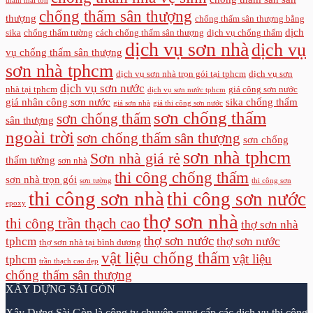
thấm mái tôn
chống thấm sân thượng
thượng
chống thấm sân thượng bằng
dịch
sika
chống thấm tường
cách chống thấm sân thượng
dịch vụ chống thấm
dịch vụ sơn nhà
dịch vụ
vụ chống thấm sân thượng
sơn nhà tphcm
dịch vụ sơn nhà trọn gói tại tphcm
dịch vụ sơn
dịch vụ sơn nước
nhà tại tphcm
giá công sơn nước
dịch vụ sơn nước tphcm
giá nhân công sơn nước
sika chống thấm
giá sơn nhà
giá thi công sơn nước
sơn chống thấm
sơn chống thấm
sân thượng
ngoài trời
sơn chống thấm sân thượng
sơn chống
sơn nhà tphcm
Sơn nhà giá rẻ
thấm tường
sơn nhà
thi công chống thấm
sơn nhà trọn gói
sơn tường
thi công sơn
thi công sơn nhà
thi công sơn nước
epoxy
thợ sơn nhà
thi công trần thạch cao
thợ sơn nhà
thợ sơn nước
tphcm
thợ sơn nước
thợ sơn nhà tại bình dương
vật liệu chống thấm
vật liệu
tphcm
trần thạch cao đẹp
chống thấm sân thượng
XÂY DỰNG SÀI GÒN
Xây Dựng Sài Gòn
là công ty chuyên cung cấp các dịch vụ thi công