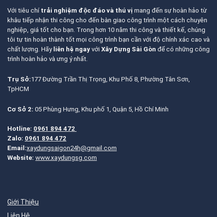
Với tiêu chí
trải nghiệm độc đáo và thú vị
mang đến sự hoàn hảo từ
khâu tiếp nhận thi công cho đến bàn giao công trình một cách chuyên
nghiệp, giá tốt cho bạn. Trong hơn 10 năm thi công và thiết kế, chúng
tôi tự tin hoàn thành tốt mọi công trình bạn cần với độ chính xác cao và
chất lượng. Hãy
liên hệ ngay
với
Xây Dựng Sài Gòn
để có những công
trình hoàn hảo và ưng ý nhất.
Trụ Sở:
177 Đường Trần Thị Trọng, Khu Phố 8, Phường Tân Sơn,
TpHCM
Cơ Sở 2:
05 Phùng Hưng, Khu phố 1, Quận 5, Hồ Chí Minh
Hotline:
0961 894 472
Zalo:
0961 894 472
Email:
xaydungsaigon24h@gmail.com
Website:
www.xaydungsg.com
Giới Thiệu
Liên Hệ