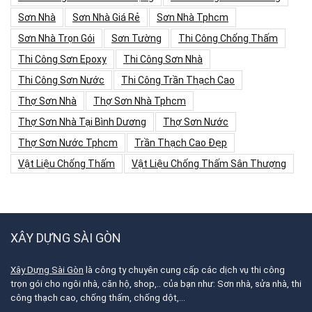
Sơn Nhà
Sơn Nhà Giá Rẻ
Sơn Nhà Tphcm
Sơn Nhà Trọn Gói
Sơn Tường
Thi Công Chống Thấm
Thi Công Sơn Epoxy
Thi Công Sơn Nhà
Thi Công Sơn Nước
Thi Công Trần Thạch Cao
Thợ Sơn Nhà
Thợ Sơn Nhà Tphcm
Thợ Sơn Nhà Tại Bình Dương
Thợ Sơn Nước
Thợ Sơn Nước Tphcm
Trần Thạch Cao Đẹp
Vật Liệu Chống Thấm
Vật Liệu Chống Thấm Sân Thượng
XÂY DỰNG SÀI GÒN
Xây Dựng Sài Gòn
là công ty chuyên cung cấp các dịch vụ thi công
trọn gói cho ngôi nhà, căn hộ, shop,.. của bạn như: Sơn nhà, sửa nhà, thi
công thạch cao, chống thấm, chống dột,…