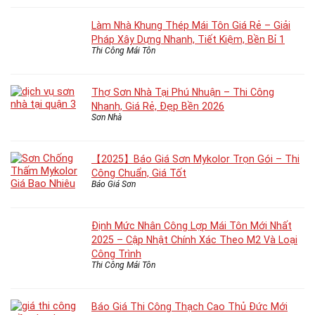
Làm Nhà Khung Thép Mái Tôn Giá Rẻ – Giải
Pháp Xây Dựng Nhanh, Tiết Kiệm, Bền Bỉ 1
Thi Công Mái Tôn
Thợ Sơn Nhà Tại Phú Nhuận – Thi Công
Nhanh, Giá Rẻ, Đẹp Bền 2026
Sơn Nhà
【2025】Báo Giá Sơn Mykolor Trọn Gói – Thi
Công Chuẩn, Giá Tốt
Báo Giá Sơn
Định Mức Nhân Công Lợp Mái Tôn Mới Nhất
2025 – Cập Nhật Chính Xác Theo M2 Và Loại
Công Trình
Thi Công Mái Tôn
Báo Giá Thi Công Thạch Cao Thủ Đức Mới