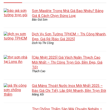
Sơn Maxilite Trong Nhà Giá Bao Nhiêu? Bảng
Giá & Cách Chọn Đúng Loại
Báo Giá Sơn
Dịch Vụ Sơn Tường TPHCM – Thi Công Nhanh,
Đẹp, Giá Rẻ [Báo Giá 2025]
Dịch Vụ Thi Công
[Cập Nhật 2025] Giá Vách Ngăn Thạch Cao
Mới Nhất – Thi Công Trọn Gói, Bền Đẹp, Giá
Tốt
Thạch Cao
Giá Máng Thoát Nước Inox Mới Nhất 2025 –
Báo Giá Chi Tiết, Lắp Đặt Nhanh, Bền Trọn Đời
Máng Xối
Thợ Chống Thấm Sàn Mái Chuyên Nghiệp –