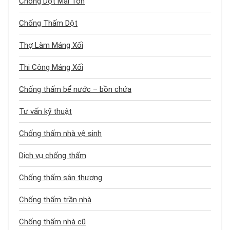
Chống Dột Mái Tôn
Chống Thấm Dột
Thợ Làm Máng Xối
Thi Công Máng Xối
Chống thấm bể nước – bồn chứa
Tư vấn kỹ thuật
Chống thấm nhà vệ sinh
Dịch vụ chống thấm
Chống thấm sân thượng
Chống thấm trần nhà
Chống thấm nhà cũ