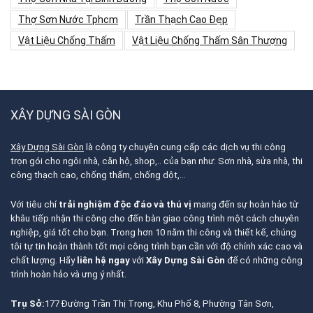
Thợ Sơn Nước Tphcm
Trần Thạch Cao Đẹp
Vật Liệu Chống Thấm
Vật Liệu Chống Thấm Sân Thượng
XÂY DỰNG SÀI GÒN
Xây Dựng Sài Gòn
là công ty chuyên cung cấp các dịch vụ thi công
trọn gói cho ngôi nhà, căn hộ, shop,.. của bạn như: Sơn nhà, sửa nhà, thi
công thạch cao, chống thấm, chống dột,…
Với tiêu chí
trải nghiệm độc đáo và thú vị
mang đến sự hoàn hảo từ
khâu tiếp nhận thi công cho đến bàn giao công trình một cách chuyên
nghiệp, giá tốt cho bạn. Trong hơn 10 năm thi công và thiết kế, chúng
tôi tự tin hoàn thành tốt mọi công trình bạn cần với độ chính xác cao và
chất lượng. Hãy
liên hệ ngay
với
Xây Dựng Sài Gòn
để có những công
trình hoàn hảo và ưng ý nhất.
Trụ Sở:
177 Đường Trần Thị Trọng, Khu Phố 8, Phường Tân Sơn,