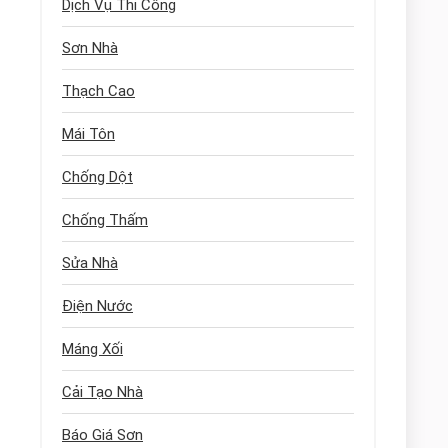
Dịch Vụ Thi Công
Sơn Nhà
Thạch Cao
Mái Tôn
Chống Dột
Chống Thấm
Sửa Nhà
Điện Nước
Máng Xối
Cải Tạo Nhà
Báo Giá Sơn