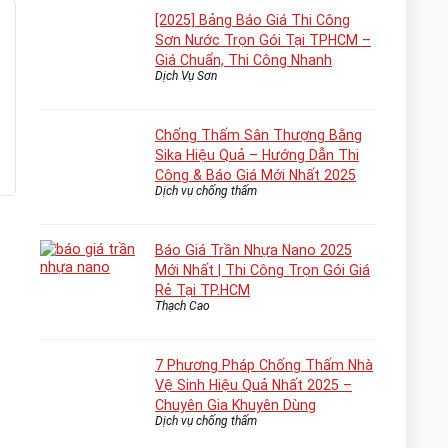
[2025] Bảng Báo Giá Thi Công
Sơn Nước Trọn Gói Tại TPHCM –
Giá Chuẩn, Thi Công Nhanh
Dịch Vụ Sơn
Chống Thấm Sân Thượng Bằng
Sika Hiệu Quả – Hướng Dẫn Thi
Công & Báo Giá Mới Nhất 2025
Dịch vụ chống thấm
Báo Giá Trần Nhựa Nano 2025
Mới Nhất | Thi Công Trọn Gói Giá
Rẻ Tại TP.HCM
Thạch Cao
7 Phương Pháp Chống Thấm Nhà
Vệ Sinh Hiệu Quả Nhất 2025 –
Chuyên Gia Khuyên Dùng
Dịch vụ chống thấm