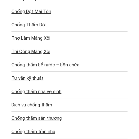
Chống Dột Mái Tôn
Chống Thấm Dột
Thợ Làm Máng Xối
Thi Công Máng Xối
Chống thấm bể nước – bồn chứa
Tư vấn kỹ thuật
Chống thấm nhà vệ sinh
Dịch vụ chống thấm
Chống thấm sân thượng
Chống thấm trần nhà