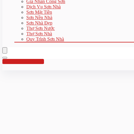
Giá Nhân Công Sơn
Dịch Vụ Sơn Nhà
Sơn Mặt Tiền
Sơn Nền Nhà
Sơn Nhà Đẹp
Thợ Sơn Nước
Thợ Sơn Nhà
Quy Trình Sơn Nhà
Hotline:0961 894 472