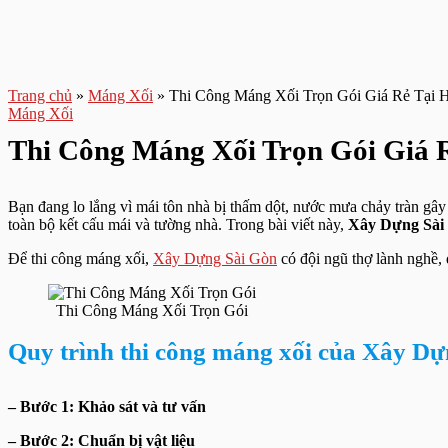
Trang chủ
»
Máng Xối
»
Thi Công Máng Xối Trọn Gói Giá Rẻ Tại
Máng Xối
Thi Công Máng Xối Trọn Gói Giá
Bạn đang lo lắng vì mái tôn nhà bị thấm dột, nước mưa chảy tràn gâ
toàn bộ kết cấu mái và tường nhà. Trong bài viết này,
Xây Dựng Sài
Để thi công máng xối,
Xây Dựng Sài Gòn
có đội ngũ thợ lành nghề, đ
Thi Công Máng Xối Trọn Gói
Quy trình thi công máng xối của Xây Dự
– Bước 1: Khảo sát và tư vấn
– Bước 2: Chuẩn bị vật liệu