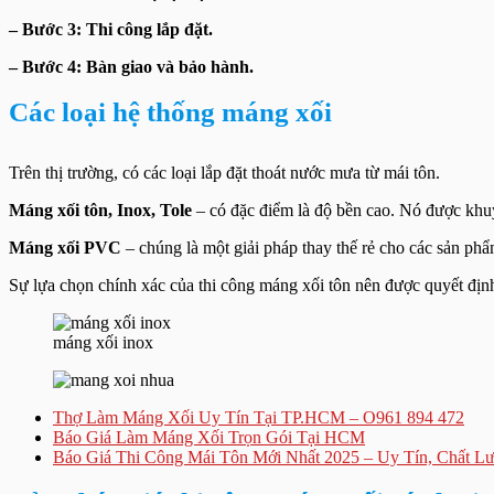
– Bước 3: Thi công lắp đặt.
– Bước 4: Bàn giao và bảo hành.
Các loại hệ thống máng xối
Trên thị trường, có các loại lắp đặt thoát nước mưa từ mái tôn.
Máng xối tôn, Inox, Tole
– có đặc điểm là độ bền cao. Nó được khuy
Máng xối PVC
– chúng là một giải pháp thay thế rẻ cho các sản ph
Sự lựa chọn chính xác của thi công máng xối tôn nên được quyết định
máng xối inox
Thợ Làm Máng Xối Uy Tín Tại TP.HCM – O961 894 472
Báo Giá Làm Máng Xối Trọn Gói Tại HCM
Báo Giá Thi Công Mái Tôn Mới Nhất 2025 – Uy Tín, Chất Lư