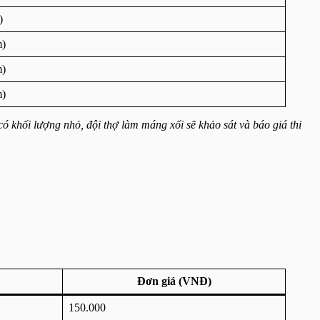
)
m)
m)
m)
ó khối lượng nhỏ, đội thợ làm máng xối sẽ khảo sát và báo giá thi
Đơn giá (VNĐ)
150.000