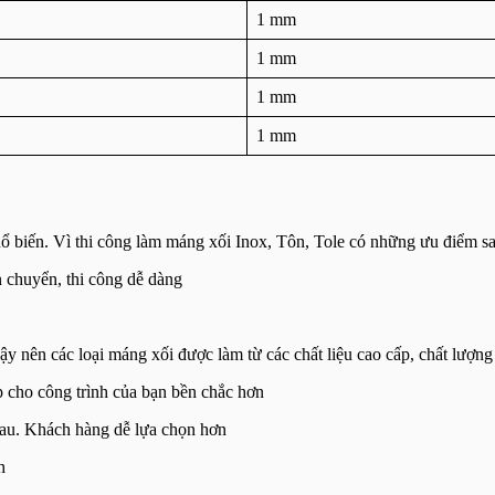
1 mm
1 mm
1 mm
1 mm
hổ biến. Vì thi công làm máng xối Inox, Tôn, Tole có những ưu điểm s
 chuyển, thi công dễ dàng
nên các loại máng xối được làm từ các chất liệu cao cấp, chất lượng c
úp cho công trình của bạn bền chắc hơn
hau. Khách hàng dễ lựa chọn hơn
h