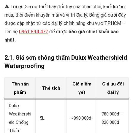
⚠️
Lưu ý:
Giá có thể thay đổi tùy nhà phân phối, khối lượng
mua, thời điểm khuyến mãi và vị trí địa lý. Bảng giá dưới đây
được cập nhật từ các đại lý chính hãng khu vực TP.HCM –
liên hệ
0961 894 472
để được
báo giá chiết khấu cao
nhất.
2.1. Giá sơn chống thấm Dulux Weathershield
Waterproofing
Tên sản
Giá niêm
Giá ưu đãi
Thể tích
phẩm
yết
đại lý
Dulux
Weathershi
780.000đ –
5L
~890.000đ
eld Chống
820.000đ
Thấm