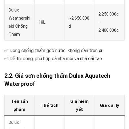
Dulux
2.250.000đ
Weathershi
~2.650.000
18L
–
eld Chống
đ
2.400.000đ
Thấm
✅ Dòng chống thấm gốc nước, không cần trộn xi
✅ Dễ thi công, phù hợp cả nhà mới và nhà cải tạo
2.2. Giá sơn chống thấm Dulux Aquatech
Waterproof
Tên sản
Giá niêm
Thể tích
Giá đại lý
phẩm
yết
Dulux