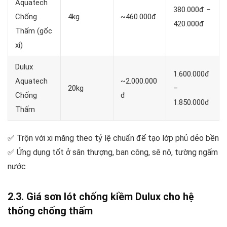
Aquatech
380.000đ –
Chống
4kg
~460.000đ
420.000đ
Thấm (gốc
xi)
Dulux
1.600.000đ
Aquatech
~2.000.000
20kg
–
Chống
đ
1.850.000đ
Thấm
✅ Trộn với xi măng theo tỷ lệ chuẩn để tạo lớp phủ dẻo bền
✅ Ứng dụng tốt ở sân thượng, ban công, sê nô, tường ngấm
nước
2.3. Giá sơn lót chống kiềm Dulux cho hệ
thống chống thấm