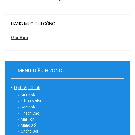
HẠNG MỤC THI CÔNG
Giá Sơn
MENU ĐIỀU HƯỚNG
Dịch Vụ Chính
Sửa Nhà
Cải Tạo Nhà
Sơn Nhà
Thạch Cao
Mái Tôn
Máng Xối
Chống Dột