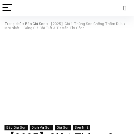
Trang chủ
»
Báo Giá Sơn
»
【2025】Giá 1 Thùng Sơn Chống Thấm Dulux
Mới Nhất – Bảng Giá Chi Tiết & Tư Vấn Thi Công
Báo Giá Sơn
Dịch Vụ Sơn
Giá Sơn
Sơn Nhà