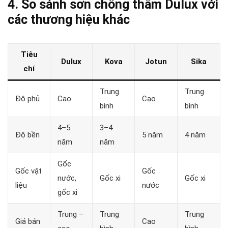
4. So sánh sơn chống thấm Dulux với
các thương hiệu khác
Tiêu
Dulux
Kova
Jotun
Sika
chí
Trung
Trung
Độ phủ
Cao
Cao
bình
bình
4–5
3–4
Độ bền
5 năm
4 năm
năm
năm
Gốc
Gốc vật
Gốc
nước,
Gốc xi
Gốc xi
liệu
nước
gốc xi
Trung –
Trung
Trung
Giá bán
Cao