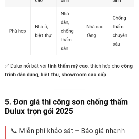
cao
bình
bình
Nhà
Chống
dân,
Nhà ở,
Nhà cao
thấm
Phù hợp
chống
biệt thự
tầng
chuyên
thấm
sâu
sàn
✅ Dulux nổi bật với
tính thẩm mỹ cao
, thích hợp cho
công
trình dân dụng, biệt thự, showroom cao cấp
.
5. Đơn giá thi công sơn chống thấm
Dulux trọn gói 2025
📞 Miễn phí khảo sát – Báo giá nhanh