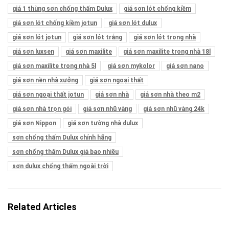
giá 1 thùng sơn chống thấm Dulux
giá sơn lót chống kiềm
giá sơn lót chống kiềm jotun
giá sơn lót dulux
giá sơn lót jotun
giá sơn lót trắng
giá sơn lót trong nhà
giá sơn luxsen
giá sơn maxilite
giá sơn maxilite trong nhà 18l
giá sơn maxilite trong nhà 5l
giá sơn mykolor
giá sơn nano
giá sơn nền nhà xưởng
giá sơn ngoại thất
giá sơn ngoại thất jotun
giá sơn nhà
giá sơn nhà theo m2
giá sơn nhà trọn gói
giá sơn nhũ vàng
giá sơn nhũ vàng 24k
giá sơn Nippon
giá sơn tường nhà dulux
sơn chống thấm Dulux chính hãng
sơn chống thấm Dulux giá bao nhiêu
sơn dulux chống thấm ngoài trời
Related Articles