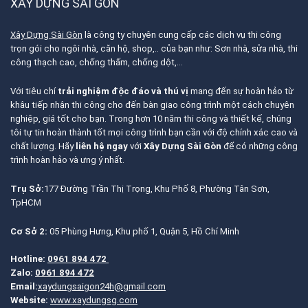
XÂY DỰNG SÀI GÒN
Xây Dựng Sài Gòn
là công ty chuyên cung cấp các dịch vụ thi công
trọn gói cho ngôi nhà, căn hộ, shop,.. của bạn như: Sơn nhà, sửa nhà, thi
công thạch cao, chống thấm, chống dột,…
Với tiêu chí
trải nghiệm độc đáo và thú vị
mang đến sự hoàn hảo từ
khâu tiếp nhận thi công cho đến bàn giao công trình một cách chuyên
nghiệp, giá tốt cho bạn. Trong hơn 10 năm thi công và thiết kế, chúng
tôi tự tin hoàn thành tốt mọi công trình bạn cần với độ chính xác cao và
chất lượng. Hãy
liên hệ ngay
với
Xây Dựng Sài Gòn
để có những công
trình hoàn hảo và ưng ý nhất.
Trụ Sở:
177 Đường Trần Thị Trọng, Khu Phố 8, Phường Tân Sơn,
TpHCM
Cơ Sở 2:
05 Phùng Hưng, Khu phố 1, Quận 5, Hồ Chí Minh
Hotline:
0961 894 472
Zalo:
0961 894 472
Email:
xaydungsaigon24h@gmail.com
Website:
www.xaydungsg.com