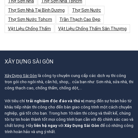
Thợ Sơn Nhà
Thợ Sơn Nhà Tphcm
Thợ Sơn Nhà Tại Bình Dương
Thợ Sơn Nước
Thợ Sơn Nước Tphcm
Trần Thạch Cao Đẹp
Vật Liệu Chống Thấm
Vật Liệu Chống Thấm Sân Thượng
XÂY DỰNG SÀI GÒN
Xây Dựng Sài Gòn
là công ty chuyên cung cấp các dịch vụ thi công
trọn gói cho ngôi nhà, căn hộ, shop,.. của bạn như: Sơn nhà, sửa nhà, thi
công thạch cao, chống thấm, chống dột,…
Với tiêu chí
trải nghiệm độc đáo và thú vị
mang đến sự hoàn hảo từ
khâu tiếp nhận thi công cho đến bàn giao công trình một cách chuyên
nghiệp, giá tốt cho bạn. Trong hơn 10 năm thi công và thiết kế, chúng
tôi tự tin hoàn thành tốt mọi công trình bạn cần với độ chính xác cao và
chất lượng. Hãy
liên hệ ngay
với
Xây Dựng Sài Gòn
để có những công
trình hoàn hảo và ưng ý nhất.