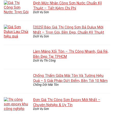
Định Mức Nhân Công Sơn Nước Chuẩn Kỹ
Thuật – Tiết Kiệm Chi Phí
Dịch Vụ Sơn
[2025] Báo Giá Thi Công Sơn Bả Dulux Mới
Nhất – Trọn Gói, Bền Đẹp, Chuẩn Kỹ Thuật
Dịch Vụ Sơn
Làm Máng Xối Tôn – Thi Công Nhanh, Giá Rẻ,
Bền Đẹp Tại TPHCM
Dịch Vụ Thi Công
Chống Thấm Giữa Mái Tôn Và Tường Hiệu
Quả – 5 Giải Pháp Dứt Điểm, Bền Tới 10 Năm
Chống Dột Mái Tôn
Đơn Giá Thi Công Sơn Epoxy Mới Nhất –
Chuyên Nghiệp & Uy Tín
Dịch Vụ Sơn