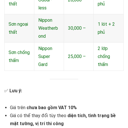
thất
phủ
less
Nippon
Sơn ngoại
1 lót + 2
Weatherb
30,000 –
thất
phủ
ond
Nippon
2 lớp
Sơn chống
Super
25,000 –
chống
thấm
Gard
thấm
✅
Lưu ý:
Giá trên
chưa bao gồm VAT 10%
Giá có thể thay đổi tùy theo
diện tích, tình trạng bề
mặt tường, vị trí thi công