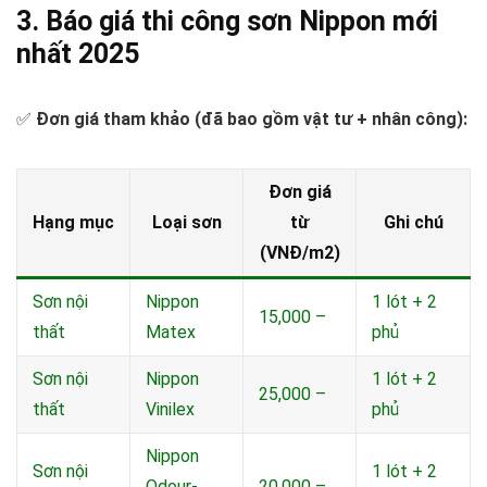
3. Báo giá thi công sơn Nippon mới
nhất 2025
✅
Đơn giá tham khảo (đã bao gồm vật tư + nhân công):
Đơn giá
Hạng mục
Loại sơn
từ
Ghi chú
(VNĐ/m2)
Sơn nội
Nippon
1 lót + 2
15,000 –
thất
Matex
phủ
Sơn nội
Nippon
1 lót + 2
25,000 –
thất
Vinilex
phủ
Nippon
Sơn nội
1 lót + 2
Odour-
20,000 –