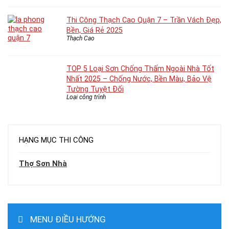
Thi Công Thạch Cao Quận 7 – Trần Vách Đẹp,
Bền, Giá Rẻ 2025
Thạch Cao
TOP 5 Loại Sơn Chống Thấm Ngoài Nhà Tốt
Nhất 2025 – Chống Nước, Bền Màu, Bảo Vệ
Tường Tuyệt Đối
Loại công trình
HẠNG MỤC THI CÔNG
Thợ Sơn Nhà
MENU ĐIỀU HƯỚNG