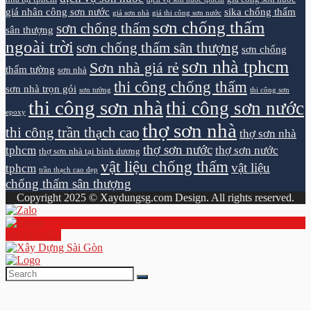
giá nhân công sơn nước
sika chống thấm
giá sơn nhà
giá thi công sơn nước
sơn chống thấm
sơn chống thấm
sân thượng
ngoài trời
sơn chống thấm sân thượng
sơn chống
sơn nhà tphcm
Sơn nhà giá rẻ
thấm tường
sơn nhà
thi công chống thấm
sơn nhà trọn gói
sơn tường
thi công sơn
thi công sơn nhà
thi công sơn nước
epoxy
thợ sơn nhà
thi công trần thạch cao
thợ sơn nhà
thợ sơn nước
tphcm
thợ sơn nước
thợ sơn nhà tại bình dương
vật liệu chống thấm
vật liệu
tphcm
trần thạch cao đẹp
chống thấm sân thượng
Copyright 2025 © Xaydungsg.com Design. All rights reserved.
0961894472