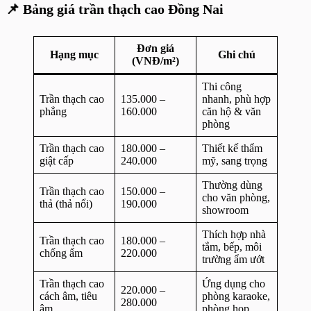
📌 Bảng giá trần thạch cao Đồng Nai
Đơn giá
Hạng mục
Ghi chú
(VNĐ/m²)
Thi công
Trần thạch cao
135.000 –
nhanh, phù hợp
phẳng
160.000
căn hộ & văn
phòng
Trần thạch cao
180.000 –
Thiết kế thẩm
giật cấp
240.000
mỹ, sang trọng
Thường dùng
Trần thạch cao
150.000 –
cho văn phòng,
thả (thả nổi)
190.000
showroom
Thích hợp nhà
Trần thạch cao
180.000 –
tắm, bếp, môi
chống ẩm
220.000
trường ẩm ướt
Trần thạch cao
Ứng dụng cho
220.000 –
cách âm, tiêu
phòng karaoke,
280.000
âm
phòng họp