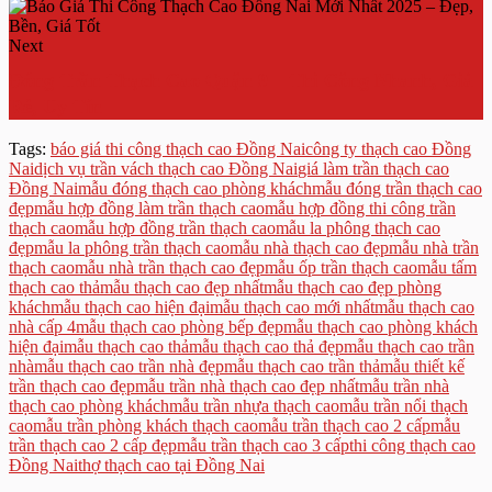
Next
Đóng Trần Thạch Cao Quận 9 – Thi Công Nhanh, Giá
Rẻ, Uy Tín
Tags:
báo giá thi công thạch cao Đồng Nai
công ty thạch cao Đồng
Nai
dịch vụ trần vách thạch cao Đồng Nai
giá làm trần thạch cao
Đồng Nai
mẫu đóng thạch cao phòng khách
mẫu đóng trần thạch cao
đẹp
mẫu hợp đồng làm trần thạch cao
mẫu hợp đồng thi công trần
thạch cao
mẫu hợp đồng trần thạch cao
mẫu la phông thạch cao
đẹp
mẫu la phông trần thạch cao
mẫu nhà thạch cao đẹp
mẫu nhà trần
thạch cao
mẫu nhà trần thạch cao đẹp
mẫu ốp trần thạch cao
mẫu tấm
thạch cao thả
mẫu thạch cao đẹp nhất
mẫu thạch cao đẹp phòng
khách
mẫu thạch cao hiện đại
mẫu thạch cao mới nhất
mẫu thạch cao
nhà cấp 4
mẫu thạch cao phòng bếp đẹp
mẫu thạch cao phòng khách
hiện đại
mẫu thạch cao thả
mẫu thạch cao thả đẹp
mẫu thạch cao trần
nhà
mẫu thạch cao trần nhà đẹp
mẫu thạch cao trần thả
mẫu thiết kế
trần thạch cao đẹp
mẫu trần nhà thạch cao đẹp nhất
mẫu trần nhà
thạch cao phòng khách
mẫu trần nhựa thạch cao
mẫu trần nổi thạch
cao
mẫu trần phòng khách thạch cao
mẫu trần thạch cao 2 cấp
mẫu
trần thạch cao 2 cấp đẹp
mẫu trần thạch cao 3 cấp
thi công thạch cao
Đồng Nai
thợ thạch cao tại Đồng Nai