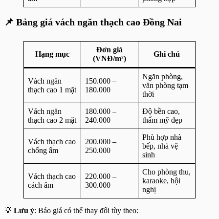
📌 Bảng giá vách ngăn thạch cao Đồng Nai
Đơn giá
Hạng mục
Ghi chú
(VNĐ/m²)
Ngăn phòng,
Vách ngăn
150.000 –
văn phòng tạm
thạch cao 1 mặt
180.000
thời
Vách ngăn
180.000 –
Độ bền cao,
thạch cao 2 mặt
240.000
thẩm mỹ đẹp
Phù hợp nhà
Vách thạch cao
200.000 –
bếp, nhà vệ
chống ẩm
250.000
sinh
Cho phòng thu,
Vách thạch cao
220.000 –
karaoke, hội
cách âm
300.000
nghị
💡
Lưu ý
: Báo giá có thể thay đổi tùy theo: