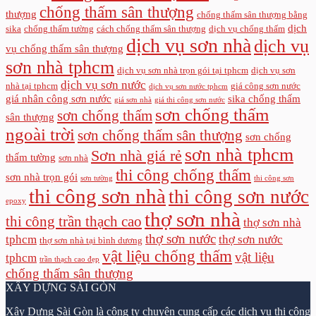
chống thấm sân thượng
thượng
chống thấm sân thượng bằng
dịch
sika
chống thấm tường
cách chống thấm sân thượng
dịch vụ chống thấm
dịch vụ sơn nhà
dịch vụ
vụ chống thấm sân thượng
sơn nhà tphcm
dịch vụ sơn nhà trọn gói tại tphcm
dịch vụ sơn
dịch vụ sơn nước
nhà tại tphcm
giá công sơn nước
dịch vụ sơn nước tphcm
giá nhân công sơn nước
sika chống thấm
giá sơn nhà
giá thi công sơn nước
sơn chống thấm
sơn chống thấm
sân thượng
ngoài trời
sơn chống thấm sân thượng
sơn chống
sơn nhà tphcm
Sơn nhà giá rẻ
thấm tường
sơn nhà
thi công chống thấm
sơn nhà trọn gói
sơn tường
thi công sơn
thi công sơn nhà
thi công sơn nước
epoxy
thợ sơn nhà
thi công trần thạch cao
thợ sơn nhà
thợ sơn nước
tphcm
thợ sơn nước
thợ sơn nhà tại bình dương
vật liệu chống thấm
vật liệu
tphcm
trần thạch cao đẹp
chống thấm sân thượng
XÂY DỰNG SÀI GÒN
Xây Dựng Sài Gòn
là công ty chuyên cung cấp các dịch vụ thi công