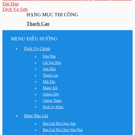
Dài Hạn
Dịch Vụ Sơn
HẠNG MỤC THI CÔNG
Thạch Cao
MENU ĐIỀU HƯỚNG
Dịch Vụ Chính
Sửa Nhà
Cải Tạo Nhà
Sơn Nhà
Thạch Cao
Mái Tôn
Máng Xối
Chống Dột
Chống Thấm
Dịch Vụ Khác
Bảng Báo Giá
Báo Giá Thi Công Sơn
Báo Giá Thi Công Sửa Nhà