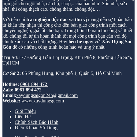
trọn gói cho ngôi nhà, căn hộ, shop,.. của bạn như: Sơn nhà, sửa
nhà, thi công thạch cao, chống thấm, chống dột,…
Với tiêu chí
trải nghiệm độc đáo và thú vị
mang đến sự hoàn hảo
từ khâu tiếp nhận thi công cho đến bàn giao công trình một cách
chuyên nghiệp, giá tốt cho bạn. Trong hơn 10 năm thi công và thiết
kế, chúng tôi tự tin hoàn thành tốt mọi công trình bạn cần với độ
chính xác cao và chất lượng. Hãy
liên hệ ngay
với
Xây Dựng Sài
Gòn
để có những công trình hoàn hảo và ưng ý nhất.
Trụ Sở:
177 Đường Trần Thị Trọng, Khu Phố 8, Phường Tân Sơn,
TpHCM
Cơ Sở 2:
05 Phùng Hưng, Khu phố 1, Quận 5, Hồ Chí Minh
Hotline:
0961 894 472
Zalo:
0961 894 472
Email:
xaydungsaigon24h@gmail.com
Website:
www.xaydungsg.com
Giới Thiệu
Liên Hệ
Chính Sách Bảo Hành
Điều Khoản Sử Dụng