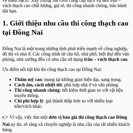
và minh bạch? Xây Dựng Sài Gòn cung cấp dịch vụ làm trần –
vách thạch cao chất lượng, giá rẻ, thi công nhanh chóng, bảo hành
dài hạn.
1. Giới thiệu nhu cầu thi công thạch cao
tại Đồng Nai
Đồng Nai là một trong những tỉnh phát triển mạnh về công nghiệp,
đô thị và nhà ở. Các công trình từ căn hộ, nhà phố, biệt thự đến văn
phòng, nhà xưởng đều có nhu cầu sử dụng
trần – vách thạch cao
.
Ưu điểm nổi bật khi thi công thạch cao tại Đồng Nai:
Thẩm mỹ cao
: mang lại không gian hiện đại, sang trọng.
Cách âm, cách nhiệt tốt
: phù hợp nhà ở và văn phòng.
Thi công nhanh chóng
: tiết kiệm thời gian so với vật liệu
truyền thống.
Chi phí hợp lý
: giá thành thấp hơn so với nhiều loại
trần/vách khác.
👉 Vì vậy, việc tìm một
đơn vị báo giá thi công thạch cao Đồng
Nai
uy tín, rõ ràng và chuyên nghiệp là nhu cầu của rất nhiều khách
hàng.