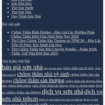
Sơn Nhà Đẹp
Thợ Sơn Nước
Thợ Sơn Nhà
Quy Trình Sơn Nhà
Bài viết mới
Chống Thấm Bình Dương – Báo Giá Các Phương Pháp
Chống Thấm Hiệu Quả Nhất Hiện Nay 2026
Thi Công Chống Thấm Sân Thượng tại TPHCM – Bền Lâu
Trên 10 Năm, Bảo Hành Dài Hạn
Thợ Chống Thấm Sàn Mái Chuyên Nghiệp – Ngăn Nước
Thấm, Giữ Nhà Khô Ráo 2025
Tìm Kiếm Nổi Bật
báo giá sơn nhà
chống thấm mái bê tông
báo giá sơn nước
chống
chống thấm nhà vệ sinh
chống thấm sàn sân
thấm mái tôn
chống thấm sân thượng
thượng
chống thấm sân thượng bằng
dịch
sika
chống thấm tường
cách chống thấm sân thượng
dịch vụ chống thấm
dịch vụ sơn nhà
dịch vụ
vụ chống thấm sân thượng
sơn nhà tphcm
dịch vụ sơn nhà trọn gói tại tphcm
dịch vụ sơn
dịch vụ sơn nước
nhà tại tphcm
giá công sơn nước
dịch vụ sơn nước tphcm