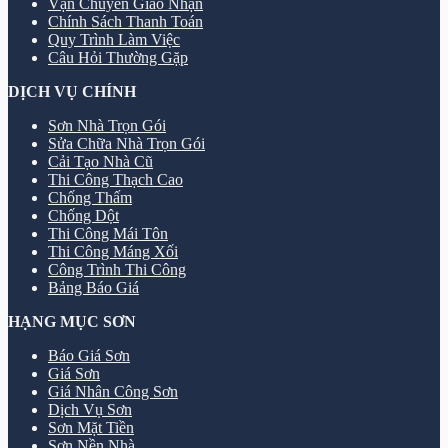
Vận Chuyển Giao Nhận
Chính Sách Thanh Toán
Quy Trình Làm Việc
Câu Hỏi Thường Gặp
DỊCH VỤ CHÍNH
Sơn Nhà Trọn Gói
Sửa Chữa Nhà Trọn Gói
Cải Tạo Nhà Cũ
Thi Công Thạch Cao
Chống Thấm
Chống Dột
Thi Công Mái Tôn
Thi Công Máng Xối
Công Trình Thi Công
Bảng Báo Giá
HẠNG MỤC SƠN
Báo Giá Sơn
Giá Sơn
Giá Nhân Công Sơn
Dịch Vụ Sơn
Sơn Mặt Tiền
Sơn Nền Nhà