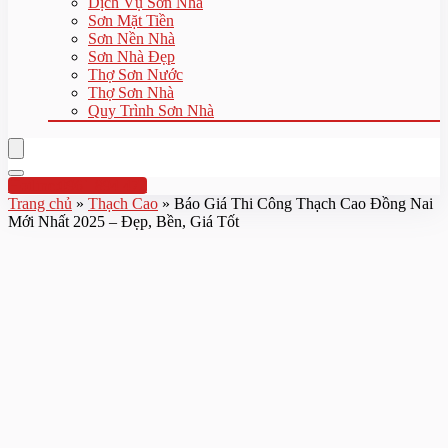
Dịch Vụ Sơn Nhà
Sơn Mặt Tiền
Sơn Nền Nhà
Sơn Nhà Đẹp
Thợ Sơn Nước
Thợ Sơn Nhà
Quy Trình Sơn Nhà
Hotline:0961 894 472
Trang chủ
»
Thạch Cao
»
Báo Giá Thi Công Thạch Cao Đồng Nai
Mới Nhất 2025 – Đẹp, Bền, Giá Tốt