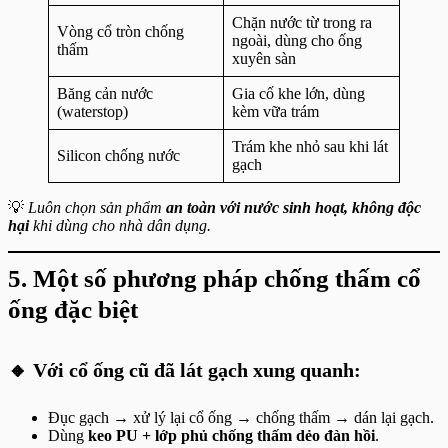
Chặn nước từ trong ra
Vòng cổ tròn chống
ngoài, dùng cho ống
thấm
xuyên sàn
Băng cản nước
Gia cố khe lớn, dùng
(waterstop)
kèm vữa trám
Trám khe nhỏ sau khi lát
Silicon chống nước
gạch
💡
Luôn chọn sản phẩm
an toàn với nước sinh hoạt, không độc
hại
khi dùng cho nhà dân dụng.
5. Một số phương pháp chống thấm cổ
ống đặc biệt
🔸 Với cổ ống cũ đã lát gạch xung quanh:
Đục gạch → xử lý lại cổ ống → chống thấm → dán lại gạch.
Dùng
keo PU + lớp phủ chống thấm dẻo đàn hồi
.