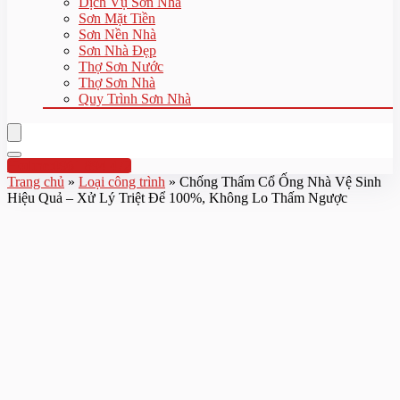
Dịch Vụ Sơn Nhà
Sơn Mặt Tiền
Sơn Nền Nhà
Sơn Nhà Đẹp
Thợ Sơn Nước
Thợ Sơn Nhà
Quy Trình Sơn Nhà
Hotline:0961 894 472
Trang chủ
»
Loại công trình
»
Chống Thấm Cổ Ống Nhà Vệ Sinh
Hiệu Quả – Xử Lý Triệt Để 100%, Không Lo Thấm Ngược