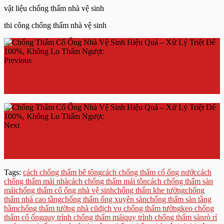
vật liệu chống thấm nhà vệ sinh
thi công chống thấm nhà vệ sinh
Previous
Chống Thấm Trần Nhà Hiệu Quả – Ngăn Nước Triệt
Để, Bền Lâu Trên 10 Năm
Next
Dịch Vụ Chống Thấm Tại TPHCM Uy Tín – Thi Công
Nhanh, Bảo Hành Tới 10 Năm
Tags:
cách chống thấm bê tông
cách chống thấm cổ ống nước
cách
chống thấm mái nhà
cách chống thấm mái tôn
cách chống thấm sàn
mái
chống thấm cổ ống nhà vệ sinh
chống thấm khe tường
chống
thấm nhà cao tầng
chống thấm ống xuyên sàn
chống thấm sàn tầng
hầm
chống thấm tường nhà cũ
dịch vụ chống thấm tường
keo chống
thấm cổ ống
quy trình chống thấm mái
quy trình chống thấm sàn
rò rỉ