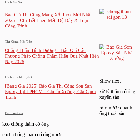
Dịch Vụ Sơn
Báo Giá Thi Công Máng Xối Inox Mới Nhất
2025 – Chi Tiết Theo Mét, Độ Dày & Loại
Công Trình
Thi Công Mái Tôn
Chống Thấm Bình Dương – Báo Giá Các
Phương Pháp Chống Thấm Hiệu Quả Nhất Hiện
Nay 2026
Dịch vụ chống thấm
Show next
[Bảng Giá 2025] Báo Giá Thi Công Sơn Sàn
xử lý thấm cổ ống
Epoxy Tại TPHCM – Chuẩn Xưởng, Giá Cạnh
xuyên sàn
Tranh
rò rỉ nước quanh
ống thoát sàn
Báo Giá Sơn
keo chống thấm cổ ống
cách chống thấm cổ ống nước