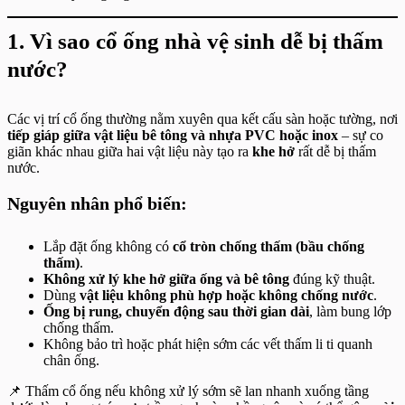
1. Vì sao cổ ống nhà vệ sinh dễ bị thấm
nước?
Các vị trí cổ ống thường nằm xuyên qua kết cấu sàn hoặc tường, nơi
tiếp giáp giữa vật liệu bê tông và nhựa PVC hoặc inox
– sự co
giãn khác nhau giữa hai vật liệu này tạo ra
khe hở
rất dễ bị thấm
nước.
Nguyên nhân phổ biến:
Lắp đặt ống không có
cổ tròn chống thấm (bầu chống
thấm)
.
Không xử lý khe hở giữa ống và bê tông
đúng kỹ thuật.
Dùng
vật liệu không phù hợp hoặc không chống nước
.
Ống bị rung, chuyển động sau thời gian dài
, làm bung lớp
chống thấm.
Không bảo trì hoặc phát hiện sớm các vết thấm li ti quanh
chân ống.
📌 Thấm cổ ống nếu không xử lý sớm sẽ lan nhanh xuống tầng