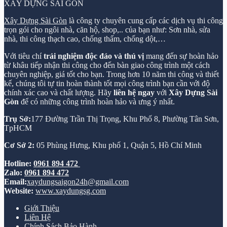
XÂY DỰNG SÀI GÒN
Xây Dựng Sài Gòn
là công ty chuyên cung cấp các dịch vụ thi công
trọn gói cho ngôi nhà, căn hộ, shop,.. của bạn như: Sơn nhà, sửa
nhà, thi công thạch cao, chống thấm, chống dột,…
Với tiêu chí
trải nghiệm độc đáo và thú vị
mang đến sự hoàn hảo
từ khâu tiếp nhận thi công cho đến bàn giao công trình một cách
chuyên nghiệp, giá tốt cho bạn. Trong hơn 10 năm thi công và thiết
kế, chúng tôi tự tin hoàn thành tốt mọi công trình bạn cần với độ
chính xác cao và chất lượng. Hãy
liên hệ ngay
với
Xây Dựng Sài
Gòn
để có những công trình hoàn hảo và ưng ý nhất.
Trụ Sở:
177 Đường Trần Thị Trọng, Khu Phố 8, Phường Tân Sơn,
TpHCM
Cơ Sở 2:
05 Phùng Hưng, Khu phố 1, Quận 5, Hồ Chí Minh
Hotline:
0961 894 472
Zalo:
0961 894 472
Email:
xaydungsaigon24h@gmail.com
Website:
www.xaydungsg.com
Giới Thiệu
Liên Hệ
Chính Sách Bảo Hành