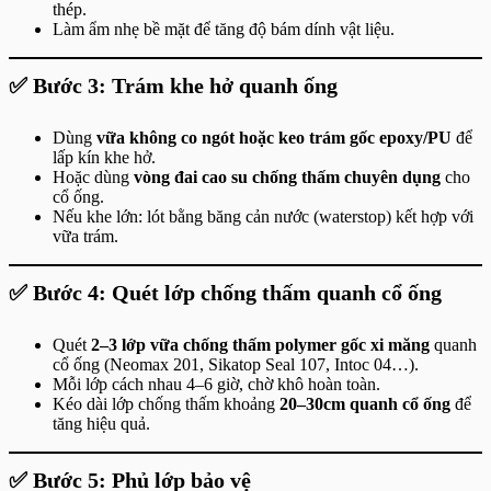
thép.
Làm ẩm nhẹ bề mặt để tăng độ bám dính vật liệu.
✅ Bước 3: Trám khe hở quanh ống
Dùng
vữa không co ngót hoặc keo trám gốc epoxy/PU
để
lấp kín khe hở.
Hoặc dùng
vòng đai cao su chống thấm chuyên dụng
cho
cổ ống.
Nếu khe lớn: lót bằng băng cản nước (waterstop) kết hợp với
vữa trám.
✅ Bước 4: Quét lớp chống thấm quanh cổ ống
Quét
2–3 lớp vữa chống thấm polymer gốc xi măng
quanh
cổ ống (Neomax 201, Sikatop Seal 107, Intoc 04…).
Mỗi lớp cách nhau 4–6 giờ, chờ khô hoàn toàn.
Kéo dài lớp chống thấm khoảng
20–30cm quanh cổ ống
để
tăng hiệu quả.
✅ Bước 5: Phủ lớp bảo vệ