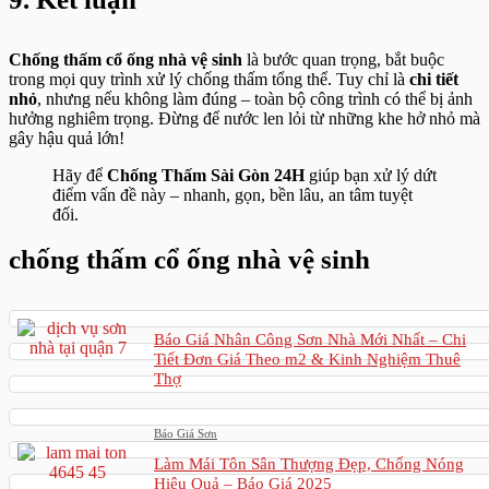
Chống thấm cổ ống nhà vệ sinh
là bước quan trọng, bắt buộc
trong mọi quy trình xử lý chống thấm tổng thể. Tuy chỉ là
chi tiết
nhỏ
, nhưng nếu không làm đúng – toàn bộ công trình có thể bị ảnh
hưởng nghiêm trọng. Đừng để nước len lỏi từ những khe hở nhỏ mà
gây hậu quả lớn!
Hãy để
Chống Thấm Sài Gòn 24H
giúp bạn xử lý dứt
điểm vấn đề này – nhanh, gọn, bền lâu, an tâm tuyệt
đối.
chống thấm cổ ống nhà vệ sinh
Báo Giá Nhân Công Sơn Nhà Mới Nhất – Chi
Tiết Đơn Giá Theo m2 & Kinh Nghiệm Thuê
Thợ
Báo Giá Sơn
Làm Mái Tôn Sân Thượng Đẹp, Chống Nóng
Hiệu Quả – Báo Giá 2025