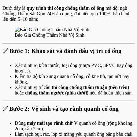
Dưới đây là
quy trình thi công chống thấm cổ ống
mà đội ngũ
Chống Thấm Sài Gòn 24H áp dụng, đạt hiệu quả 100%, bảo hành
lên đến 5–10 năm:
Báo Giá Chống Thấm Nhà Vệ Sinh
✅ Bước 1: Khảo sát và đánh dấu vị trí cổ ống
Xác định rõ kích thước, loại ống (nhựa PVC, uPVC hay ống
inox…).
Kiểm tra độ kín xung quanh cổ ống, có khe hở, rạn nứt hay
không.
Xác định vị trí cần
thi công chống thấm thuận (bên trên)
hoặc
chống thấm ngược (phía dưới)
nếu đã hoàn thiện sàn.
✅ Bước 2: Vệ sinh và tạo rãnh quanh cổ ống
Dùng
máy mài tạo rãnh chữ V
quanh cổ ống (rộng khoảng
2cm, sâu 2cm).
Làm sạch bụi, rác, lớp xi măng yếu quanh ống bằng bàn chải