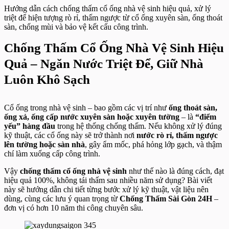
Hướng dẫn cách chống thấm cổ ống nhà vệ sinh hiệu quả, xử lý
triệt để hiện tượng rò rỉ, thấm ngược từ cổ ống xuyên sàn, ống thoát
sàn, chống mùi và bảo vệ kết cấu công trình.
Chống Thấm Cổ Ống Nhà Vệ Sinh Hiệu
Quả – Ngăn Nước Triệt Để, Giữ Nhà
Luôn Khô Sạch
Cổ ống trong nhà vệ sinh – bao gồm các vị trí như
ống thoát sàn,
ống xả, ống cấp nước xuyên sàn hoặc xuyên tường
– là
“điểm
yếu” hàng đầu
trong hệ thống chống thấm. Nếu không xử lý đúng
kỹ thuật, các cổ ống này sẽ trở thành nơi
nước rò rỉ, thấm ngược
lên tường hoặc sàn nhà
, gây ẩm mốc, phá hỏng lớp gạch, và thậm
chí làm xuống cấp công trình.
Vậy
chống thấm cổ ống nhà vệ sinh
như thế nào là đúng cách, đạt
hiệu quả 100%, không tái thấm sau nhiều năm sử dụng? Bài viết
này sẽ hướng dẫn chi tiết từng bước xử lý kỹ thuật, vật liệu nên
dùng, cùng các lưu ý quan trọng từ
Chống Thấm Sài Gòn 24H
–
đơn vị có hơn 10 năm thi công chuyên sâu.