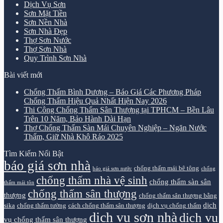
Dịch Vụ Sơn
Sơn Mặt Tiền
Sơn Nền Nhà
Sơn Nhà Đẹp
Thợ Sơn Nước
Thợ Sơn Nhà
Quy Trình Sơn Nhà
Bài viết mới
Chống Thấm Bình Dương – Báo Giá Các Phương Pháp
Chống Thấm Hiệu Quả Nhất Hiện Nay 2026
Thi Công Chống Thấm Sân Thượng tại TPHCM – Bền Lâu
Trên 10 Năm, Bảo Hành Dài Hạn
Thợ Chống Thấm Sàn Mái Chuyên Nghiệp – Ngăn Nước
Thấm, Giữ Nhà Khô Ráo 2025
Tìm Kiếm Nổi Bật
báo giá sơn nhà
chống thấm mái bê tông
báo giá sơn nước
chống
chống thấm nhà vệ sinh
chống thấm sàn sân
thấm mái tôn
chống thấm sân thượng
thượng
chống thấm sân thượng bằng
dịch
sika
chống thấm tường
cách chống thấm sân thượng
dịch vụ chống thấm
dịch vụ sơn nhà
dịch vụ
vụ chống thấm sân thượng