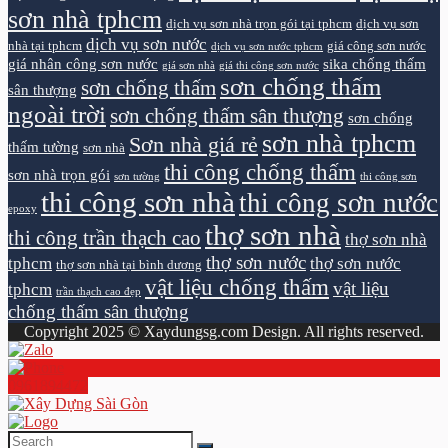
sơn nhà tphcm
dịch vụ sơn nhà trọn gói tại tphcm
dịch vụ sơn
dịch vụ sơn nước
nhà tại tphcm
giá công sơn nước
dịch vụ sơn nước tphcm
giá nhân công sơn nước
sika chống thấm
giá sơn nhà
giá thi công sơn nước
sơn chống thấm
sơn chống thấm
sân thượng
ngoài trời
sơn chống thấm sân thượng
sơn chống
sơn nhà tphcm
Sơn nhà giá rẻ
thấm tường
sơn nhà
thi công chống thấm
sơn nhà trọn gói
sơn tường
thi công sơn
thi công sơn nhà
thi công sơn nước
epoxy
thợ sơn nhà
thi công trần thạch cao
thợ sơn nhà
thợ sơn nước
tphcm
thợ sơn nước
thợ sơn nhà tại bình dương
vật liệu chống thấm
vật liệu
tphcm
trần thạch cao đẹp
chống thấm sân thượng
Copyright 2025 © Xaydungsg.com Design. All rights reserved.
0961894472