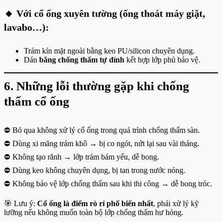
🔸 Với cổ ống xuyên tường (ống thoát máy giặt,
lavabo…):
Trám kín mặt ngoài bằng keo PU/silicon chuyên dụng.
Dán
băng chống thấm tự dính
kết hợp lớp phủ bảo vệ.
6. Những lỗi thường gặp khi chống
thấm cổ ống
⛔ Bỏ qua không xử lý cổ ống trong quá trình chống thấm sàn.
⛔ Dùng xi măng trám khô → bị co ngót, nứt lại sau vài tháng.
⛔ Không tạo rãnh → lớp trám bám yếu, dễ bong.
⛔ Dùng keo không chuyên dụng, bị tan trong nước nóng.
⛔ Không bảo vệ lớp chống thấm sau khi thi công → dễ bong tróc.
🎯 Lưu ý:
Cổ ống là điểm rò rỉ phổ biến nhất
, phải xử lý kỹ
lưỡng nếu không muốn toàn bộ lớp chống thấm hư hỏng.