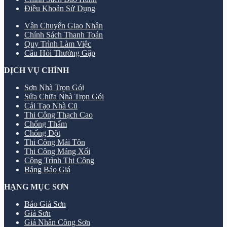
Điều Khoản Sử Dụng
Vận Chuyển Giao Nhận
Chính Sách Thanh Toán
Quy Trình Làm Việc
Câu Hỏi Thường Gặp
DỊCH VỤ CHÍNH
Sơn Nhà Trọn Gói
Sửa Chữa Nhà Trọn Gói
Cải Tạo Nhà Cũ
Thi Công Thạch Cao
Chống Thấm
Chống Dột
Thi Công Mái Tôn
Thi Công Máng Xối
Công Trình Thi Công
Bảng Báo Giá
HẠNG MỤC SƠN
Báo Giá Sơn
Giá Sơn
Giá Nhân Công Sơn