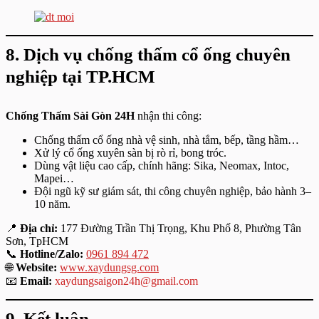
8. Dịch vụ chống thấm cổ ống chuyên
nghiệp tại TP.HCM
Chống Thấm Sài Gòn 24H
nhận thi công:
Chống thấm cổ ống nhà vệ sinh, nhà tắm, bếp, tầng hầm…
Xử lý cổ ống xuyên sàn bị rò rỉ, bong tróc.
Dùng vật liệu cao cấp, chính hãng: Sika, Neomax, Intoc,
Mapei…
Đội ngũ kỹ sư giám sát, thi công chuyên nghiệp, bảo hành 3–
10 năm.
📍
Địa chỉ:
177 Đường Trần Thị Trọng, Khu Phố 8, Phường Tân
Sơn, TpHCM
📞
Hotline/Zalo:
0961 894 472
🌐
Website:
www.xaydungsg.com
📧
Email:
xaydungsaigon24h@gmail.com
9. Kết luận