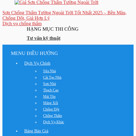
Sơn Chống Thấm Tường Ngoài Trời Tốt Nhất 2025 – Bền Màu,
Chống Dột, Giá Hợp Lý
Dịch vụ chống thấm
HẠNG MỤC THI CÔNG
Tư vấn kỹ thuật
MENU ĐIỀU HƯỚNG
Dịch Vụ Chính
Sửa Nhà
Cải Tạo Nhà
Sơn Nhà
Thạch Cao
Mái Tôn
Máng Xối
Chống Dột
Chống Thấm
Dịch Vụ Khác
Bảng Báo Giá