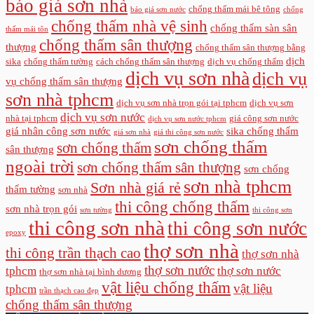
báo giá sơn nhà
chống thấm mái bê tông
báo giá sơn nước
chống
chống thấm nhà vệ sinh
chống thấm sàn sân
thấm mái tôn
chống thấm sân thượng
thượng
chống thấm sân thượng bằng
dịch
sika
chống thấm tường
cách chống thấm sân thượng
dịch vụ chống thấm
dịch vụ sơn nhà
dịch vụ
vụ chống thấm sân thượng
sơn nhà tphcm
dịch vụ sơn nhà trọn gói tại tphcm
dịch vụ sơn
dịch vụ sơn nước
nhà tại tphcm
giá công sơn nước
dịch vụ sơn nước tphcm
giá nhân công sơn nước
sika chống thấm
giá sơn nhà
giá thi công sơn nước
sơn chống thấm
sơn chống thấm
sân thượng
ngoài trời
sơn chống thấm sân thượng
sơn chống
sơn nhà tphcm
Sơn nhà giá rẻ
thấm tường
sơn nhà
thi công chống thấm
sơn nhà trọn gói
sơn tường
thi công sơn
thi công sơn nhà
thi công sơn nước
epoxy
thợ sơn nhà
thi công trần thạch cao
thợ sơn nhà
thợ sơn nước
tphcm
thợ sơn nước
thợ sơn nhà tại bình dương
vật liệu chống thấm
vật liệu
tphcm
trần thạch cao đẹp
chống thấm sân thượng