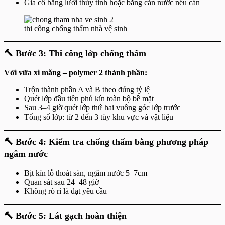
Gia cố bằng lưới thủy tinh hoặc băng cản nước nếu cần
thi công chống thấm nhà vệ sinh
🔨
Bước 3: Thi công lớp chống thấm
Với vữa xi măng – polymer 2 thành phần:
Trộn thành phần A và B theo đúng tỷ lệ
Quét lớp đầu tiên phủ kín toàn bộ bề mặt
Sau 3–4 giờ quét lớp thứ hai vuông góc lớp trước
Tổng số lớp: từ 2 đến 3 tùy khu vực và vật liệu
🔨
Bước 4: Kiểm tra chống thấm bằng phương pháp
ngâm nước
Bịt kín lỗ thoát sàn, ngâm nước 5–7cm
Quan sát sau 24–48 giờ
Không rò rỉ là đạt yêu cầu
🔨
Bước 5: Lát gạch hoàn thiện