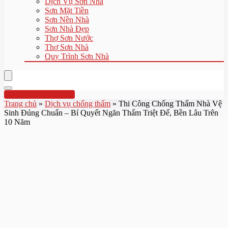
Dịch Vụ Sơn Nhà
Sơn Mặt Tiền
Sơn Nền Nhà
Sơn Nhà Đẹp
Thợ Sơn Nước
Thợ Sơn Nhà
Quy Trình Sơn Nhà
Hotline:0961 894 472
Trang chủ
»
Dịch vụ chống thấm
»
Thi Công Chống Thấm Nhà Vệ
Sinh Đúng Chuẩn – Bí Quyết Ngăn Thấm Triệt Để, Bền Lâu Trên
10 Năm