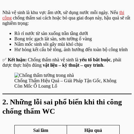
Nhà vệ sinh là khu vực ẩm ướt, sử dụng nước mỗi ngày. Nếu
thi
công
chống thấm sai cách hoặc bỏ qua giai đoạn này, hậu quả sẽ rất
nghiêm trọng:
Rò rỉ nước từ sàn xuống trần tầng dưới
Bong tróc gạch lát sàn, sơn tường ố vàng
Nấm mốc sinh sôi gây mùi khó chịu
Hư hỏng kết cấu bê tông, ảnh hưởng đến toàn bộ công trình
✅
Kết luận:
Chống thấm nhà vệ sinh là
yếu tố bắt buộc
, phải
được thực hiện đúng
vật liệu – kỹ thuật – quy trình
.
Chống Thấm Hiệu Quả – Giải Pháp Tận Gốc, Không
Còn Mốc Ố Loang Lổ
2. Những lỗi sai phổ biến khi thi công
chống thấm WC
Sai lầm
Hậu quả