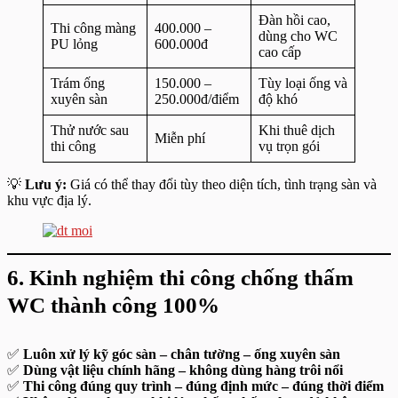
Đàn hồi cao,
Thi công màng
400.000 –
dùng cho WC
PU lỏng
600.000đ
cao cấp
Trám ống
150.000 –
Tùy loại ống và
xuyên sàn
250.000đ/điểm
độ khó
Thử nước sau
Khi thuê dịch
Miễn phí
thi công
vụ trọn gói
💡
Lưu ý:
Giá có thể thay đổi tùy theo diện tích, tình trạng sàn và
khu vực địa lý.
6. Kinh nghiệm thi công chống thấm
WC thành công 100%
✅
Luôn xử lý kỹ góc sàn – chân tường – ống xuyên sàn
✅
Dùng vật liệu chính hãng – không dùng hàng trôi nổi
✅
Thi công đúng quy trình – đúng định mức – đúng thời điểm