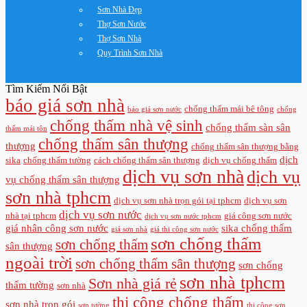
Sơn Nhà Đẹp
Thợ Sơn Nước
Thợ Sơn Nhà
Quy Trình Sơn Nhà
Tìm Kiếm Nổi Bật
báo giá sơn nhà
chống thấm mái bê tông
báo giá sơn nước
chống
chống thấm nhà vệ sinh
chống thấm sàn sân
thấm mái tôn
chống thấm sân thượng
thượng
chống thấm sân thượng bằng
dịch
sika
chống thấm tường
cách chống thấm sân thượng
dịch vụ chống thấm
dịch vụ sơn nhà
dịch vụ
vụ chống thấm sân thượng
sơn nhà tphcm
dịch vụ sơn nhà trọn gói tại tphcm
dịch vụ sơn
dịch vụ sơn nước
nhà tại tphcm
giá công sơn nước
dịch vụ sơn nước tphcm
giá nhân công sơn nước
sika chống thấm
giá sơn nhà
giá thi công sơn nước
sơn chống thấm
sơn chống thấm
sân thượng
ngoài trời
sơn chống thấm sân thượng
sơn chống
sơn nhà tphcm
Sơn nhà giá rẻ
thấm tường
sơn nhà
thi công chống thấm
sơn nhà trọn gói
sơn tường
thi công sơn