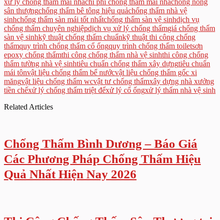
xử lý chống thấm mái nhà
chi phí chống thấm mái nhà
chống nóng
sân thượng
chống thấm bê tông hiệu quả
chống thấm nhà vệ
sinh
chống thấm sàn mái tốt nhất
chống thấm sàn vệ sinh
dịch vụ
chống thấm chuyên nghiệp
dịch vụ xử lý chống thấm
giá chống thấm
sàn vệ sinh
kỹ thuật chống thấm chuẩn
kỹ thuật thi công chống
thấm
quy trình chống thấm cổ ống
quy trình chống thấm toilet
sơn
epoxy chống thấm
thi công chống thấm nhà vệ sinh
thi công chống
thấm tường nhà vệ sinh
tiêu chuẩn chống thấm xây dựng
tiêu chuẩn
mái tôn
vật liệu chống thấm bể nước
vật liệu chống thấm gốc xi
măng
vật liệu chống thấm wc
vật tư chống thấm
xây dựng nhà xưởng
tiền chế
xử lý chống thấm triệt để
xử lý cổ ống
xử lý thấm nhà vệ sinh
Related Articles
Chống Thấm Bình Dương – Báo Giá
Các Phương Pháp Chống Thấm Hiệu
Quả Nhất Hiện Nay 2026