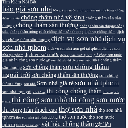
Tìm Kiếm Nổi Bật
báo giá sơn nhà
chống thấm mái bê tông
báo giá sơn nước
chống
chống thấm nhà vệ sinh
chống thấm sàn sân
thấm mái tôn
chống thấm sân thượng
thượng
chống thấm sân thượng bằng
dịch
sika
chống thấm tường
cách chống thấm sân thượng
dịch vụ chống thấm
dịch vụ sơn nhà
dịch vụ
vụ chống thấm sân thượng
sơn nhà tphcm
dịch vụ sơn nhà trọn gói tại tphcm
dịch vụ sơn
dịch vụ sơn nước
nhà tại tphcm
giá công sơn nước
dịch vụ sơn nước tphcm
giá nhân công sơn nước
sika chống thấm
giá sơn nhà
giá thi công sơn nước
sơn chống thấm
sơn chống thấm
sân thượng
ngoài trời
sơn chống thấm sân thượng
sơn chống
sơn nhà tphcm
Sơn nhà giá rẻ
thấm tường
sơn nhà
thi công chống thấm
sơn nhà trọn gói
sơn tường
thi công sơn
thi công sơn nhà
thi công sơn nước
epoxy
thợ sơn nhà
thi công trần thạch cao
thợ sơn nhà
thợ sơn nước
tphcm
thợ sơn nước
thợ sơn nhà tại bình dương
vật liệu chống thấm
vật liệu
tphcm
trần thạch cao đẹp