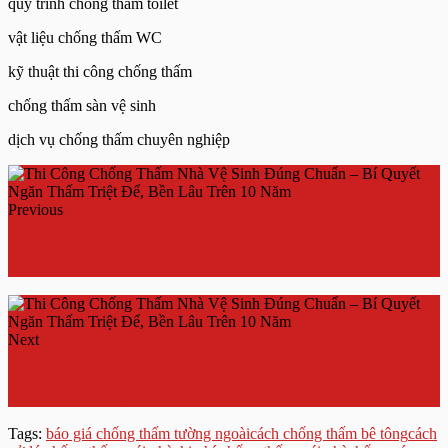
quy trình chống thấm toilet
vật liệu chống thấm WC
kỹ thuật thi công chống thấm
chống thấm sàn vệ sinh
dịch vụ chống thấm chuyên nghiệp
Previous
Báo Giá Nhà Khung Thép Mái Tôn Mới Nhất 2025 –
Giải Pháp Xây Nhanh, Giá Rẻ, Độ Bền 30 Năm
Next
[2025] Giá Thi Công Trọn Gói Mái Ngói – Trọn Bộ Vật
Tư, Nhân Công, Bảo Hành Dài Hạn
Tags:
báo giá chống thấm tường ngoài
cách chống thấm bê tông
cách