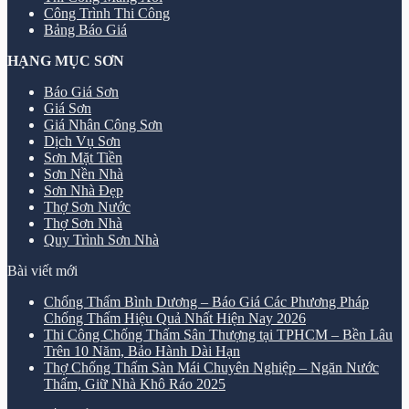
Công Trình Thi Công
Bảng Báo Giá
HẠNG MỤC SƠN
Báo Giá Sơn
Giá Sơn
Giá Nhân Công Sơn
Dịch Vụ Sơn
Sơn Mặt Tiền
Sơn Nền Nhà
Sơn Nhà Đẹp
Thợ Sơn Nước
Thợ Sơn Nhà
Quy Trình Sơn Nhà
Bài viết mới
Chống Thấm Bình Dương – Báo Giá Các Phương Pháp
Chống Thấm Hiệu Quả Nhất Hiện Nay 2026
Thi Công Chống Thấm Sân Thượng tại TPHCM – Bền Lâu
Trên 10 Năm, Bảo Hành Dài Hạn
Thợ Chống Thấm Sàn Mái Chuyên Nghiệp – Ngăn Nước
Thấm, Giữ Nhà Khô Ráo 2025