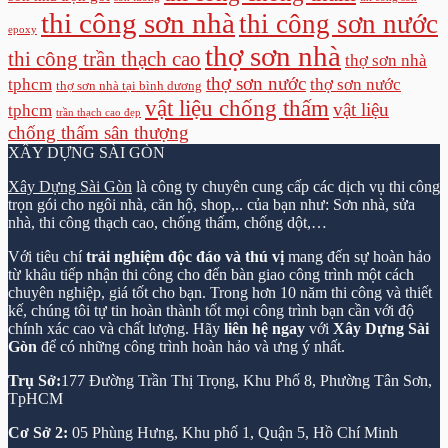
thi công sơn nhà
thi công sơn nước
epoxy
thợ sơn nhà
thi công trần thạch cao
thợ sơn nhà
thợ sơn nước
tphcm
thợ sơn nước
thợ sơn nhà tại bình dương
vật liệu chống thấm
vật liệu
tphcm
trần thạch cao đẹp
chống thấm sân thượng
XÂY DỰNG SÀI GÒN
Xây Dựng Sài Gòn
là công ty chuyên cung cấp các dịch vụ thi công
trọn gói cho ngôi nhà, căn hộ, shop,.. của bạn như: Sơn nhà, sửa
nhà, thi công thạch cao, chống thấm, chống dột,…
Với tiêu chí
trải nghiệm độc đáo và thú vị
mang đến sự hoàn hảo
từ khâu tiếp nhận thi công cho đến bàn giao công trình một cách
chuyên nghiệp, giá tốt cho bạn. Trong hơn 10 năm thi công và thiết
kế, chúng tôi tự tin hoàn thành tốt mọi công trình bạn cần với độ
chính xác cao và chất lượng. Hãy
liên hệ ngay
với
Xây Dựng Sài
Gòn
để có những công trình hoàn hảo và ưng ý nhất.
Trụ Sở:
177 Đường Trần Thị Trọng, Khu Phố 8, Phường Tân Sơn,
TpHCM
Cơ Sở 2:
05 Phùng Hưng, Khu phố 1, Quận 5, Hồ Chí Minh