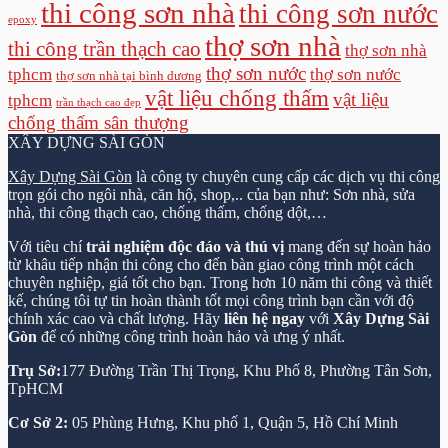
thi công sơn nhà
thi công sơn nước
epoxy
thợ sơn nhà
thi công trần thạch cao
thợ sơn nhà
thợ sơn nước
tphcm
thợ sơn nước
thợ sơn nhà tại bình dương
vật liệu chống thấm
vật liệu
tphcm
trần thạch cao đẹp
chống thấm sân thượng
XÂY DỰNG SÀI GÒN
Xây Dựng Sài Gòn
là công ty chuyên cung cấp các dịch vụ thi công
trọn gói cho ngôi nhà, căn hộ, shop,.. của bạn như: Sơn nhà, sửa
nhà, thi công thạch cao, chống thấm, chống dột,…
Với tiêu chí
trải nghiệm độc đáo và thú vị
mang đến sự hoàn hảo
từ khâu tiếp nhận thi công cho đến bàn giao công trình một cách
chuyên nghiệp, giá tốt cho bạn. Trong hơn 10 năm thi công và thiết
kế, chúng tôi tự tin hoàn thành tốt mọi công trình bạn cần với độ
chính xác cao và chất lượng. Hãy
liên hệ ngay
với
Xây Dựng Sài
Gòn
để có những công trình hoàn hảo và ưng ý nhất.
Trụ Sở:
177 Đường Trần Thị Trọng, Khu Phố 8, Phường Tân Sơn,
TpHCM
Cơ Sở 2:
05 Phùng Hưng, Khu phố 1, Quận 5, Hồ Chí Minh