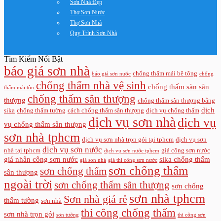
Sơn Nhà Đẹp
Thợ Sơn Nước
Thợ Sơn Nhà
Quy Trình Sơn Nhà
Tìm Kiếm Nổi Bật
báo giá sơn nhà
chống thấm mái bê tông
báo giá sơn nước
chống
chống thấm nhà vệ sinh
chống thấm sàn sân
thấm mái tôn
chống thấm sân thượng
thượng
chống thấm sân thượng bằng
dịch
sika
chống thấm tường
cách chống thấm sân thượng
dịch vụ chống thấm
dịch vụ sơn nhà
dịch vụ
vụ chống thấm sân thượng
sơn nhà tphcm
dịch vụ sơn nhà trọn gói tại tphcm
dịch vụ sơn
dịch vụ sơn nước
nhà tại tphcm
giá công sơn nước
dịch vụ sơn nước tphcm
giá nhân công sơn nước
sika chống thấm
giá sơn nhà
giá thi công sơn nước
sơn chống thấm
sơn chống thấm
sân thượng
ngoài trời
sơn chống thấm sân thượng
sơn chống
sơn nhà tphcm
Sơn nhà giá rẻ
thấm tường
sơn nhà
thi công chống thấm
sơn nhà trọn gói
sơn tường
thi công sơn