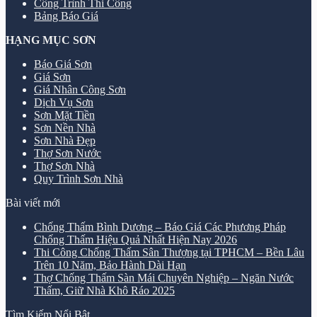
Công Trình Thi Công
Bảng Báo Giá
HẠNG MỤC SƠN
Báo Giá Sơn
Giá Sơn
Giá Nhân Công Sơn
Dịch Vụ Sơn
Sơn Mặt Tiền
Sơn Nền Nhà
Sơn Nhà Đẹp
Thợ Sơn Nước
Thợ Sơn Nhà
Quy Trình Sơn Nhà
Bài viết mới
Chống Thấm Bình Dương – Báo Giá Các Phương Pháp
Chống Thấm Hiệu Quả Nhất Hiện Nay 2026
Thi Công Chống Thấm Sân Thượng tại TPHCM – Bền Lâu
Trên 10 Năm, Bảo Hành Dài Hạn
Thợ Chống Thấm Sàn Mái Chuyên Nghiệp – Ngăn Nước
Thấm, Giữ Nhà Khô Ráo 2025
Tìm Kiếm Nổi Bật