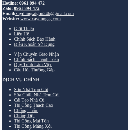
Hotline:
0961 894 472
Zalo:
0961 894 472
Email:
xaydungsaigon24h@gmail.com
Website:
www.xaydungsg.com
Giới Thiệu
Liên Hệ
Chính Sách Bảo Hành
Điều Khoản Sử Dụng
Vận Chuyển Giao Nhận
Chính Sách Thanh Toán
Quy Trình Làm Việc
Câu Hỏi Thường Gặp
DỊCH VỤ CHÍNH
Sơn Nhà Trọn Gói
Sửa Chữa Nhà Trọn Gói
Cải Tạo Nhà Cũ
Thi Công Thạch Cao
Chống Thấm
Chống Dột
Thi Công Mái Tôn
Thi Công Máng Xối