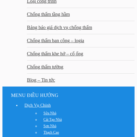
Loại công trình
Chống thấm tầng hầm
Bảng báo giá dịch vụ chống thấm
Chống thấm ban công – logia
Chống thấm khe hở – cổ ống
Chống thấm tường
Blog – Tin tức
MENU ĐIỀU HƯỚNG
Dịch Vụ Chính
Sửa Nhà
Cải Tạo Nhà
Sơn Nhà
Thạch Cao