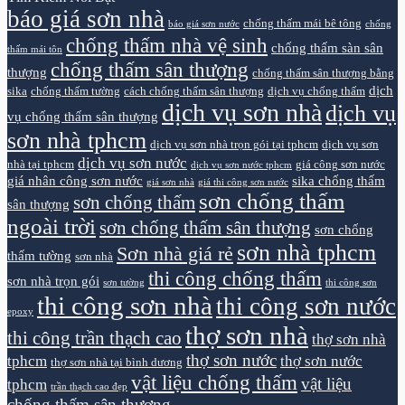
báo giá sơn nhà
chống thấm mái bê tông
báo giá sơn nước
chống
chống thấm nhà vệ sinh
chống thấm sàn sân
thấm mái tôn
chống thấm sân thượng
thượng
chống thấm sân thượng bằng
dịch
sika
chống thấm tường
cách chống thấm sân thượng
dịch vụ chống thấm
dịch vụ sơn nhà
dịch vụ
vụ chống thấm sân thượng
sơn nhà tphcm
dịch vụ sơn nhà trọn gói tại tphcm
dịch vụ sơn
dịch vụ sơn nước
nhà tại tphcm
giá công sơn nước
dịch vụ sơn nước tphcm
giá nhân công sơn nước
sika chống thấm
giá sơn nhà
giá thi công sơn nước
sơn chống thấm
sơn chống thấm
sân thượng
ngoài trời
sơn chống thấm sân thượng
sơn chống
sơn nhà tphcm
Sơn nhà giá rẻ
thấm tường
sơn nhà
thi công chống thấm
sơn nhà trọn gói
sơn tường
thi công sơn
thi công sơn nhà
thi công sơn nước
epoxy
thợ sơn nhà
thi công trần thạch cao
thợ sơn nhà
thợ sơn nước
tphcm
thợ sơn nước
thợ sơn nhà tại bình dương
vật liệu chống thấm
vật liệu
tphcm
trần thạch cao đẹp
chống thấm sân thượng