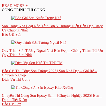
READ MORE +
CÔNG TRÌNH THI CÔNG
Sơn Trong Nhà Loại Nào Tốt? Top 5 Thương Hiệu Bền Đẹp Được
Ưa Chuộng Nhất
Báo Giá Sơn
Quy Trình Sơn Tường Ngoài Nhà Bền Đẹp – Chống Thấm Tối Ưu
Quy Trình Sơn Nhà
Báo Giá Thi Công Sơn Tường 2025 | Sơn Nhà Đẹp – Giá Rẻ –
Chuyên Nghiệp
Dịch Vụ Thi Công
Chuyên Thi Công Sơn Epoxy Sàn – [Chuyên Nghiệp 2025] Bền –
Đẹp – Tiết Kiệm
Báo Giá Sơn