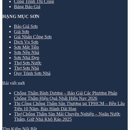
Công Trình Thi Công
Bảng Báo Giá
HẠNG MỤC SƠN
Báo Giá Sơn
Giá Sơn
Giá Nhân Công Sơn
Dịch Vụ Sơn
Sơn Mặt Tiền
Sơn Nền Nhà
Sơn Nhà Đẹp
Thợ Sơn Nước
Thợ Sơn Nhà
Quy Trình Sơn Nhà
Bài viết mới
Chống Thấm Bình Dương – Báo Giá Các Phương Pháp
Chống Thấm Hiệu Quả Nhất Hiện Nay 2026
Thi Công Chống Thấm Sân Thượng tại TPHCM – Bền Lâu
Trên 10 Năm, Bảo Hành Dài Hạn
Thợ Chống Thấm Sàn Mái Chuyên Nghiệp – Ngăn Nước
Thấm, Giữ Nhà Khô Ráo 2025
Tìm Kiếm Nổi Bật