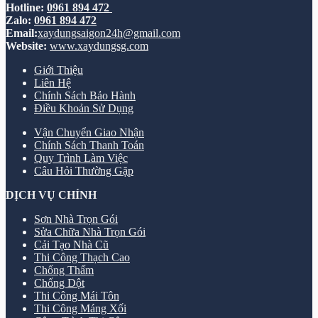
Hotline:
0961 894 472
Zalo:
0961 894 472
Email:
xaydungsaigon24h@gmail.com
Website:
www.xaydungsg.com
Giới Thiệu
Liên Hệ
Chính Sách Bảo Hành
Điều Khoản Sử Dụng
Vận Chuyển Giao Nhận
Chính Sách Thanh Toán
Quy Trình Làm Việc
Câu Hỏi Thường Gặp
DỊCH VỤ CHÍNH
Sơn Nhà Trọn Gói
Sửa Chữa Nhà Trọn Gói
Cải Tạo Nhà Cũ
Thi Công Thạch Cao
Chống Thấm
Chống Dột
Thi Công Mái Tôn
Thi Công Máng Xối