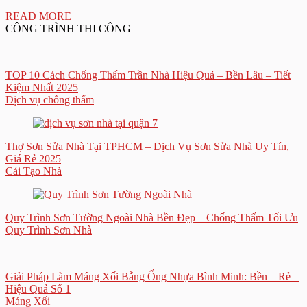
READ MORE +
CÔNG TRÌNH THI CÔNG
TOP 10 Cách Chống Thấm Trần Nhà Hiệu Quả – Bền Lâu – Tiết
Kiệm Nhất 2025
Dịch vụ chống thấm
Thợ Sơn Sửa Nhà Tại TPHCM – Dịch Vụ Sơn Sửa Nhà Uy Tín,
Giá Rẻ 2025
Cải Tạo Nhà
Quy Trình Sơn Tường Ngoài Nhà Bền Đẹp – Chống Thấm Tối Ưu
Quy Trình Sơn Nhà
Giải Pháp Làm Máng Xối Bằng Ống Nhựa Bình Minh: Bền – Rẻ –
Hiệu Quả Số 1
Máng Xối