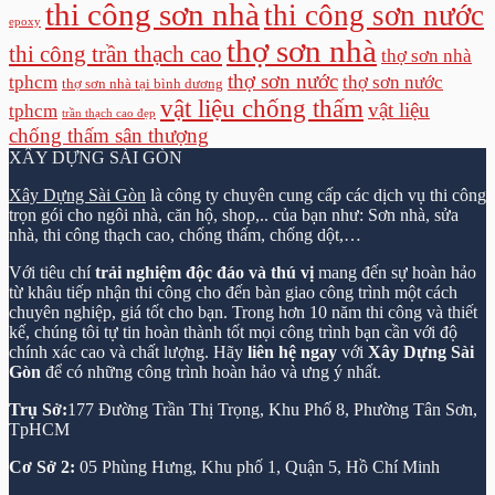
thi công sơn nhà
thi công sơn nước
epoxy
thợ sơn nhà
thi công trần thạch cao
thợ sơn nhà
thợ sơn nước
tphcm
thợ sơn nước
thợ sơn nhà tại bình dương
vật liệu chống thấm
vật liệu
tphcm
trần thạch cao đẹp
chống thấm sân thượng
XÂY DỰNG SÀI GÒN
Xây Dựng Sài Gòn
là công ty chuyên cung cấp các dịch vụ thi công
trọn gói cho ngôi nhà, căn hộ, shop,.. của bạn như: Sơn nhà, sửa
nhà, thi công thạch cao, chống thấm, chống dột,…
Với tiêu chí
trải nghiệm độc đáo và thú vị
mang đến sự hoàn hảo
từ khâu tiếp nhận thi công cho đến bàn giao công trình một cách
chuyên nghiệp, giá tốt cho bạn. Trong hơn 10 năm thi công và thiết
kế, chúng tôi tự tin hoàn thành tốt mọi công trình bạn cần với độ
chính xác cao và chất lượng. Hãy
liên hệ ngay
với
Xây Dựng Sài
Gòn
để có những công trình hoàn hảo và ưng ý nhất.
Trụ Sở:
177 Đường Trần Thị Trọng, Khu Phố 8, Phường Tân Sơn,
TpHCM
Cơ Sở 2:
05 Phùng Hưng, Khu phố 1, Quận 5, Hồ Chí Minh