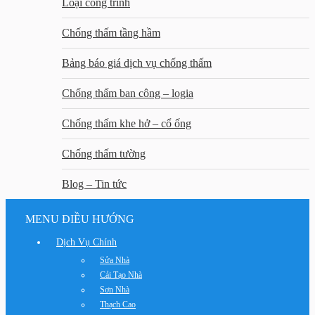
Loại công trình
Chống thấm tầng hầm
Bảng báo giá dịch vụ chống thấm
Chống thấm ban công – logia
Chống thấm khe hở – cổ ống
Chống thấm tường
Blog – Tin tức
MENU ĐIỀU HƯỚNG
Dịch Vụ Chính
Sửa Nhà
Cải Tạo Nhà
Sơn Nhà
Thạch Cao