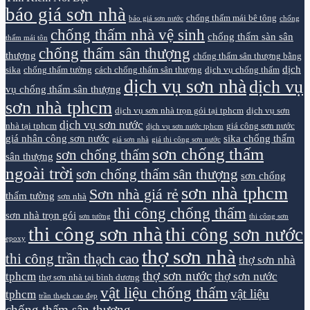
báo giá sơn nhà
chống thấm mái bê tông
báo giá sơn nước
chống
chống thấm nhà vệ sinh
chống thấm sàn sân
thấm mái tôn
chống thấm sân thượng
thượng
chống thấm sân thượng bằng
dịch
sika
chống thấm tường
cách chống thấm sân thượng
dịch vụ chống thấm
dịch vụ sơn nhà
dịch vụ
vụ chống thấm sân thượng
sơn nhà tphcm
dịch vụ sơn nhà trọn gói tại tphcm
dịch vụ sơn
dịch vụ sơn nước
nhà tại tphcm
giá công sơn nước
dịch vụ sơn nước tphcm
giá nhân công sơn nước
sika chống thấm
giá sơn nhà
giá thi công sơn nước
sơn chống thấm
sơn chống thấm
sân thượng
ngoài trời
sơn chống thấm sân thượng
sơn chống
sơn nhà tphcm
Sơn nhà giá rẻ
thấm tường
sơn nhà
thi công chống thấm
sơn nhà trọn gói
sơn tường
thi công sơn
thi công sơn nhà
thi công sơn nước
epoxy
thợ sơn nhà
thi công trần thạch cao
thợ sơn nhà
thợ sơn nước
tphcm
thợ sơn nước
thợ sơn nhà tại bình dương
vật liệu chống thấm
vật liệu
tphcm
trần thạch cao đẹp
chống thấm sân thượng