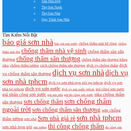
Sơn Nhà Đẹp
Thợ Sơn Nước
Thợ Sơn Nhà
Quy Trình Sơn Nhà
Tìm Kiếm Nổi Bật
báo giá sơn nhà
chống thấm mái bê tông
báo giá sơn nước
chống
chống thấm nhà vệ sinh
chống thấm sàn sân
thấm mái tôn
chống thấm sân thượng
thượng
chống thấm sân thượng bằng
dịch
sika
chống thấm tường
cách chống thấm sân thượng
dịch vụ chống thấm
dịch vụ sơn nhà
dịch vụ
vụ chống thấm sân thượng
sơn nhà tphcm
dịch vụ sơn nhà trọn gói tại tphcm
dịch vụ sơn
dịch vụ sơn nước
nhà tại tphcm
giá công sơn nước
dịch vụ sơn nước tphcm
giá nhân công sơn nước
sika chống thấm
giá sơn nhà
giá thi công sơn nước
sơn chống thấm
sơn chống thấm
sân thượng
ngoài trời
sơn chống thấm sân thượng
sơn chống
sơn nhà tphcm
Sơn nhà giá rẻ
thấm tường
sơn nhà
thi công chống thấm
sơn nhà trọn gói
sơn tường
thi công sơn