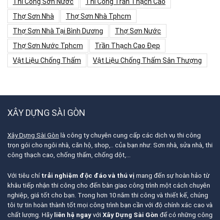
Thi Công Sơn Nước
Thi Công Trần Thạch Cao
Thợ Sơn Nhà
Thợ Sơn Nhà Tphcm
Thợ Sơn Nhà Tại Bình Dương
Thợ Sơn Nước
Thợ Sơn Nước Tphcm
Trần Thạch Cao Đẹp
Vật Liệu Chống Thấm
Vật Liệu Chống Thấm Sân Thượng
XÂY DỰNG SÀI GÒN
Xây Dựng Sài Gòn
là công ty chuyên cung cấp các dịch vụ thi công
trọn gói cho ngôi nhà, căn hộ, shop,.. của bạn như: Sơn nhà, sửa nhà, thi
công thạch cao, chống thấm, chống dột,…
Với tiêu chí
trải nghiệm độc đáo và thú vị
mang đến sự hoàn hảo từ
khâu tiếp nhận thi công cho đến bàn giao công trình một cách chuyên
nghiệp, giá tốt cho bạn. Trong hơn 10 năm thi công và thiết kế, chúng
tôi tự tin hoàn thành tốt mọi công trình bạn cần với độ chính xác cao và
chất lượng. Hãy
liên hệ ngay
với
Xây Dựng Sài Gòn
để có những công