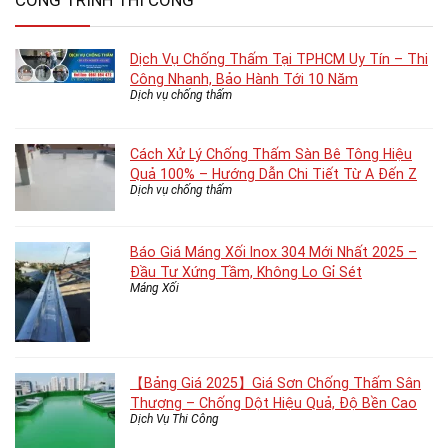
CÔNG TRÌNH THI CÔNG
Dịch Vụ Chống Thấm Tại TPHCM Uy Tín – Thi
Công Nhanh, Bảo Hành Tới 10 Năm
Dịch vụ chống thấm
Cách Xử Lý Chống Thấm Sàn Bê Tông Hiệu
Quả 100% – Hướng Dẫn Chi Tiết Từ A Đến Z
Dịch vụ chống thấm
Báo Giá Máng Xối Inox 304 Mới Nhất 2025 –
Đầu Tư Xứng Tầm, Không Lo Gỉ Sét
Máng Xối
【Bảng Giá 2025】Giá Sơn Chống Thấm Sân
Thượng – Chống Dột Hiệu Quả, Độ Bền Cao
Dịch Vụ Thi Công