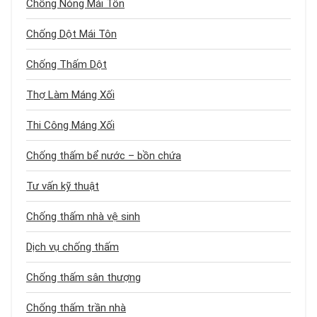
Chống Nóng Mái Tôn
Chống Dột Mái Tôn
Chống Thấm Dột
Thợ Làm Máng Xối
Thi Công Máng Xối
Chống thấm bể nước – bồn chứa
Tư vấn kỹ thuật
Chống thấm nhà vệ sinh
Dịch vụ chống thấm
Chống thấm sân thượng
Chống thấm trần nhà