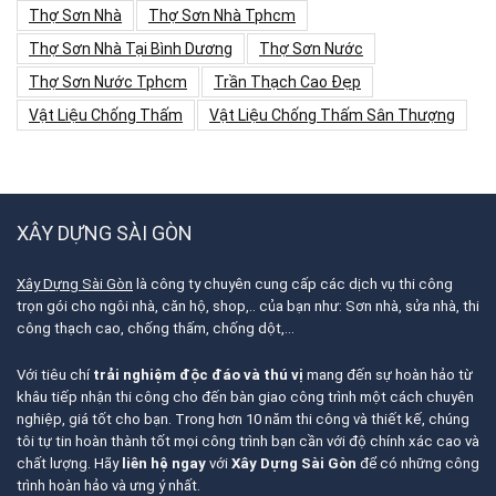
Thợ Sơn Nhà
Thợ Sơn Nhà Tphcm
Thợ Sơn Nhà Tại Bình Dương
Thợ Sơn Nước
Thợ Sơn Nước Tphcm
Trần Thạch Cao Đẹp
Vật Liệu Chống Thấm
Vật Liệu Chống Thấm Sân Thượng
XÂY DỰNG SÀI GÒN
Xây Dựng Sài Gòn
là công ty chuyên cung cấp các dịch vụ thi công
trọn gói cho ngôi nhà, căn hộ, shop,.. của bạn như: Sơn nhà, sửa nhà, thi
công thạch cao, chống thấm, chống dột,…
Với tiêu chí
trải nghiệm độc đáo và thú vị
mang đến sự hoàn hảo từ
khâu tiếp nhận thi công cho đến bàn giao công trình một cách chuyên
nghiệp, giá tốt cho bạn. Trong hơn 10 năm thi công và thiết kế, chúng
tôi tự tin hoàn thành tốt mọi công trình bạn cần với độ chính xác cao và
chất lượng. Hãy
liên hệ ngay
với
Xây Dựng Sài Gòn
để có những công
trình hoàn hảo và ưng ý nhất.