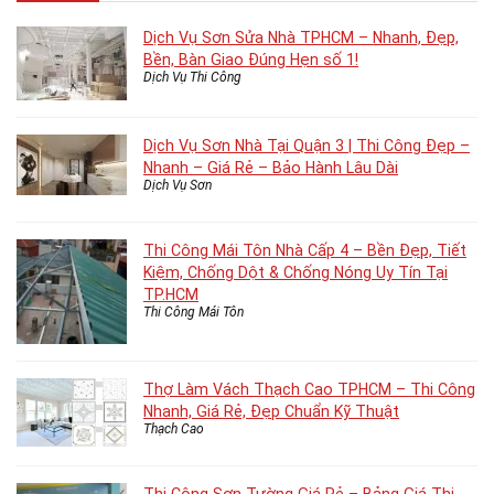
Dịch Vụ Sơn Sửa Nhà TPHCM – Nhanh, Đẹp,
Bền, Bàn Giao Đúng Hẹn số 1!
Dịch Vụ Thi Công
Dịch Vụ Sơn Nhà Tại Quận 3 | Thi Công Đẹp –
Nhanh – Giá Rẻ – Bảo Hành Lâu Dài
Dịch Vụ Sơn
Thi Công Mái Tôn Nhà Cấp 4 – Bền Đẹp, Tiết
Kiệm, Chống Dột & Chống Nóng Uy Tín Tại
TP.HCM
Thi Công Mái Tôn
Thợ Làm Vách Thạch Cao TPHCM – Thi Công
Nhanh, Giá Rẻ, Đẹp Chuẩn Kỹ Thuật
Thạch Cao