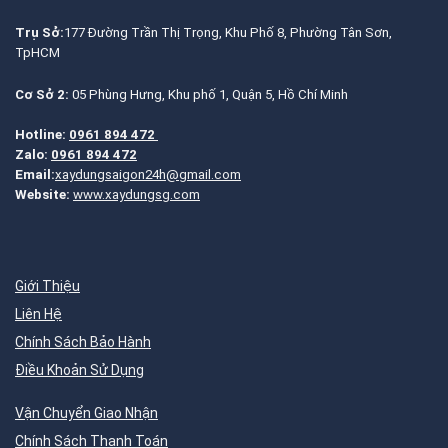
Trụ Sở:
177 Đường Trần Thị Trọng, Khu Phố 8, Phường Tân Sơn,
TpHCM
Cơ Sở 2:
05 Phùng Hưng, Khu phố 1, Quận 5, Hồ Chí Minh
Hotline:
0961 894 472
Zalo:
0961 894 472
Email:
xaydungsaigon24h@gmail.com
Website:
www.xaydungsg.com
Giới Thiệu
Liên Hệ
Chính Sách Bảo Hành
Điều Khoản Sử Dụng
Vận Chuyển Giao Nhận
Chính Sách Thanh Toán