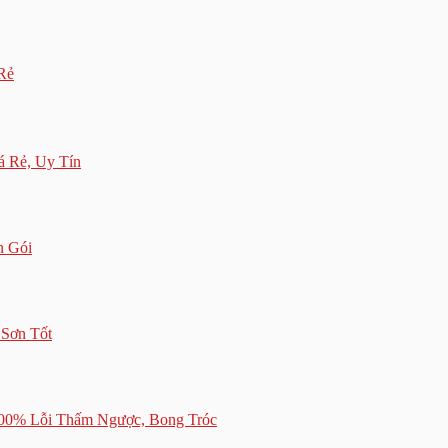
Rẻ
á Rẻ, Uy Tín
n Gói
 Sơn Tốt
100% Lỗi Thấm Ngược, Bong Tróc