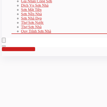
Giá Nhân Công Sơn
Dịch Vụ Sơn Nhà
Sơn Mặt Tiền
Sơn Nền Nhà
Sơn Nhà Đẹp
Thợ Sơn Nước
Thợ Sơn Nhà
Quy Trình Sơn Nhà
Hotline:0961 894 472