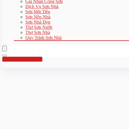
Giá Nhân Công Sơn
Dịch Vụ Sơn Nhà
Sơn Mặt Tiền
Sơn Nền Nhà
Sơn Nhà Đẹp
Thợ Sơn Nước
Thợ Sơn Nhà
Quy Trình Sơn Nhà
Hotline:0961 894 472