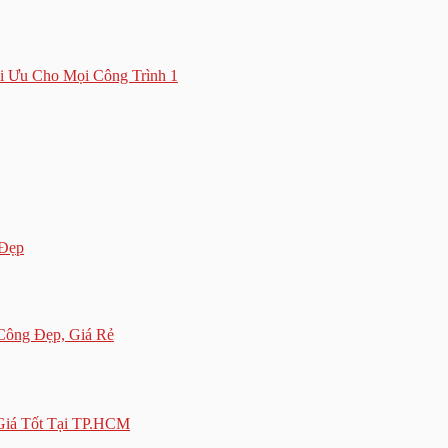
i Ưu Cho Mọi Công Trình 1
 Đẹp
Công Đẹp, Giá Rẻ
Giá Tốt Tại TP.HCM