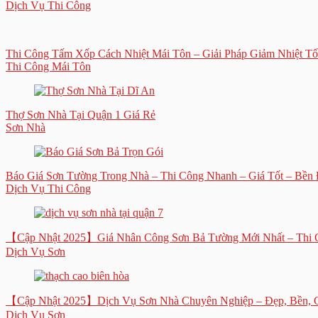
Dịch Vụ Thi Công
Thi Công Tấm Xốp Cách Nhiệt Mái Tôn – Giải Pháp Giảm Nhiệt Tố
Thi Công Mái Tôn
Thợ Sơn Nhà Tại Quận 1 Giá Rẻ
Sơn Nhà
Báo Giá Sơn Tường Trong Nhà – Thi Công Nhanh – Giá Tốt – Bền
Dịch Vụ Thi Công
【Cập Nhật 2025】Giá Nhân Công Sơn Bả Tường Mới Nhất – Thi 
Dịch Vụ Sơn
【Cập Nhật 2025】Dịch Vụ Sơn Nhà Chuyên Nghiệp – Đẹp, Bền, 
Dịch Vụ Sơn