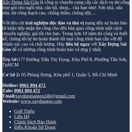
Xây Dựng Sài Gòn
là công ty chuyên cung cấp các dịch vụ thi công
trọn gói cho ngôi nhà, căn hộ, shop,.. của bạn như: Sơn nhà, sửa
nhà, thi công thạch cao, chống thấm, chống dột,…
Với tiêu chí
trải nghiệm độc đáo và thú vị
mang đến sự hoàn hảo
từ khâu tiếp nhận thi công cho đến bàn giao công trình một cách
chuyên nghiệp, giá tốt cho bạn. Trong hơn 10 năm thi công và thiết
kế, chúng tôi tự tin hoàn thành tốt mọi công trình bạn cần với độ
chính xác cao và chất lượng. Hãy
liên hệ ngay
với
Xây Dựng Sài
Gòn
để có những công trình hoàn hảo và ưng ý nhất.
Trụ Sở:
177 Đường Trần Thị Trọng, Khu Phố 8, Phường Tân Sơn,
TpHCM
Cơ Sở 2:
05 Phùng Hưng, Khu phố 1, Quận 5, Hồ Chí Minh
Hotline:
0961 894 472
Zalo:
0961 894 472
Email:
xaydungsaigon24h@gmail.com
Website:
www.xaydungsg.com
Giới Thiệu
Liên Hệ
Chính Sách Bảo Hành
Điều Khoản Sử Dụng