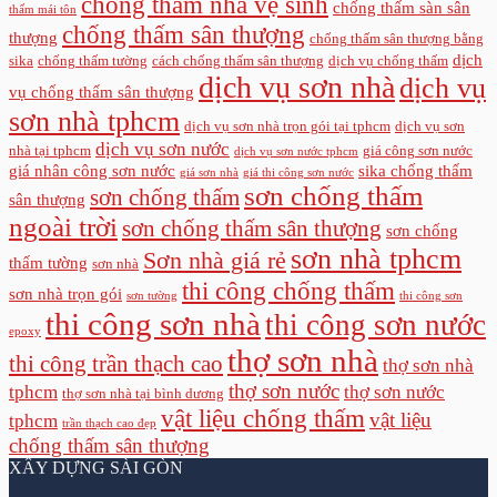
chống thấm nhà vệ sinh
chống thấm sàn sân
thấm mái tôn
chống thấm sân thượng
thượng
chống thấm sân thượng bằng
dịch
sika
chống thấm tường
cách chống thấm sân thượng
dịch vụ chống thấm
dịch vụ sơn nhà
dịch vụ
vụ chống thấm sân thượng
sơn nhà tphcm
dịch vụ sơn nhà trọn gói tại tphcm
dịch vụ sơn
dịch vụ sơn nước
nhà tại tphcm
giá công sơn nước
dịch vụ sơn nước tphcm
giá nhân công sơn nước
sika chống thấm
giá sơn nhà
giá thi công sơn nước
sơn chống thấm
sơn chống thấm
sân thượng
ngoài trời
sơn chống thấm sân thượng
sơn chống
sơn nhà tphcm
Sơn nhà giá rẻ
thấm tường
sơn nhà
thi công chống thấm
sơn nhà trọn gói
sơn tường
thi công sơn
thi công sơn nhà
thi công sơn nước
epoxy
thợ sơn nhà
thi công trần thạch cao
thợ sơn nhà
thợ sơn nước
tphcm
thợ sơn nước
thợ sơn nhà tại bình dương
vật liệu chống thấm
vật liệu
tphcm
trần thạch cao đẹp
chống thấm sân thượng
XÂY DỰNG SÀI GÒN