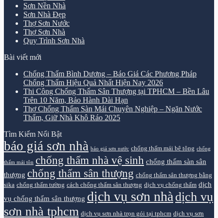
Sơn Nền Nhà
Sơn Nhà Đẹp
Thợ Sơn Nước
Thợ Sơn Nhà
Quy Trình Sơn Nhà
Bài viết mới
Chống Thấm Bình Dương – Báo Giá Các Phương Pháp
Chống Thấm Hiệu Quả Nhất Hiện Nay 2026
Thi Công Chống Thấm Sân Thượng tại TPHCM – Bền Lâu
Trên 10 Năm, Bảo Hành Dài Hạn
Thợ Chống Thấm Sàn Mái Chuyên Nghiệp – Ngăn Nước
Thấm, Giữ Nhà Khô Ráo 2025
Tìm Kiếm Nổi Bật
báo giá sơn nhà
chống thấm mái bê tông
báo giá sơn nước
chống
chống thấm nhà vệ sinh
chống thấm sàn sân
thấm mái tôn
chống thấm sân thượng
thượng
chống thấm sân thượng bằng
dịch
sika
chống thấm tường
cách chống thấm sân thượng
dịch vụ chống thấm
dịch vụ sơn nhà
dịch vụ
vụ chống thấm sân thượng
sơn nhà tphcm
dịch vụ sơn nhà trọn gói tại tphcm
dịch vụ sơn