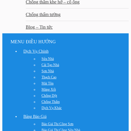
Chống thấm khe hở – cổ ống
Chống thấm tường
Blog – Tin tức
MENU ĐIỀU HƯỚNG
Dịch Vụ Chính
Sửa Nhà
Cải Tạo Nhà
Sơn Nhà
Thạch Cao
Mái Tôn
Máng Xối
Chống Dột
Chống Thấm
Dịch Vụ Khác
Bảng Báo Giá
Báo Giá Thi Công Sơn
Báo Giá Thi Công Sửa Nhà