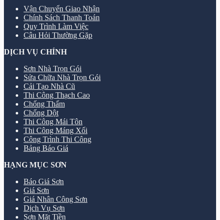
Vận Chuyển Giao Nhận
Chính Sách Thanh Toán
Quy Trình Làm Việc
Câu Hỏi Thường Gặp
DỊCH VỤ CHÍNH
Sơn Nhà Trọn Gói
Sửa Chữa Nhà Trọn Gói
Cải Tạo Nhà Cũ
Thi Công Thạch Cao
Chống Thấm
Chống Dột
Thi Công Mái Tôn
Thi Công Máng Xối
Công Trình Thi Công
Bảng Báo Giá
HẠNG MỤC SƠN
Báo Giá Sơn
Giá Sơn
Giá Nhân Công Sơn
Dịch Vụ Sơn
Sơn Mặt Tiền