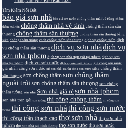
Thấm, Giữ Nhà Khô Ráo 2025
Tìm Kiếm Nổi Bật
báo giá sơn nhà
chống thấm mái bê tông
báo giá sơn nước
chống
chống thấm nhà vệ sinh
chống thấm sàn sân
thấm mái tôn
chống thấm sân thượng
thượng
chống thấm sân thượng bằng
dịch
sika
chống thấm tường
cách chống thấm sân thượng
dịch vụ chống thấm
dịch vụ sơn nhà
dịch vụ
vụ chống thấm sân thượng
sơn nhà tphcm
dịch vụ sơn nhà trọn gói tại tphcm
dịch vụ sơn
dịch vụ sơn nước
nhà tại tphcm
giá công sơn nước
dịch vụ sơn nước tphcm
giá nhân công sơn nước
sika chống thấm
giá sơn nhà
giá thi công sơn nước
sơn chống thấm
sơn chống thấm
sân thượng
ngoài trời
sơn chống thấm sân thượng
sơn chống
sơn nhà tphcm
Sơn nhà giá rẻ
thấm tường
sơn nhà
thi công chống thấm
sơn nhà trọn gói
sơn tường
thi công sơn
thi công sơn nhà
thi công sơn nước
epoxy
thợ sơn nhà
thi công trần thạch cao
thợ sơn nhà
thợ sơn nước
tphcm
thợ sơn nước
thợ sơn nhà tại bình dương