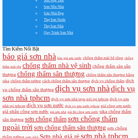
Sơn Mặt Tiền
Sơn Nền Nhà
Sơn Nhà Đẹp
Thợ Sơn Nước
Thợ Sơn Nhà
Quy Trình Sơn Nhà
Tìm Kiếm Nổi Bật
báo giá sơn nhà
chống thấm mái bê tông
báo giá sơn nước
chống
chống thấm nhà vệ sinh
chống thấm sàn sân
thấm mái tôn
chống thấm sân thượng
thượng
chống thấm sân thượng bằng
dịch
sika
chống thấm tường
cách chống thấm sân thượng
dịch vụ chống thấm
dịch vụ sơn nhà
dịch vụ
vụ chống thấm sân thượng
sơn nhà tphcm
dịch vụ sơn nhà trọn gói tại tphcm
dịch vụ sơn
dịch vụ sơn nước
nhà tại tphcm
giá công sơn nước
dịch vụ sơn nước tphcm
giá nhân công sơn nước
sika chống thấm
giá sơn nhà
giá thi công sơn nước
sơn chống thấm
sơn chống thấm
sân thượng
ngoài trời
sơn chống thấm sân thượng
sơn chống
sơn nhà tphcm
Sơn nhà giá rẻ
thấm tường
sơn nhà