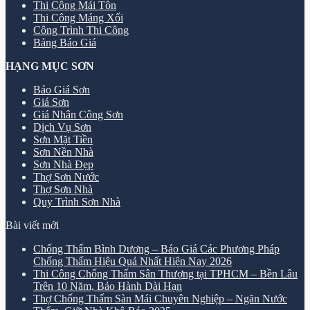
Thi Công Mái Tôn
Thi Công Máng Xối
Công Trình Thi Công
Bảng Báo Giá
HẠNG MỤC SƠN
Báo Giá Sơn
Giá Sơn
Giá Nhân Công Sơn
Dịch Vụ Sơn
Sơn Mặt Tiền
Sơn Nền Nhà
Sơn Nhà Đẹp
Thợ Sơn Nước
Thợ Sơn Nhà
Quy Trình Sơn Nhà
Bài viết mới
Chống Thấm Bình Dương – Báo Giá Các Phương Pháp
Chống Thấm Hiệu Quả Nhất Hiện Nay 2026
Thi Công Chống Thấm Sân Thượng tại TPHCM – Bền Lâu
Trên 10 Năm, Bảo Hành Dài Hạn
Thợ Chống Thấm Sàn Mái Chuyên Nghiệp – Ngăn Nước