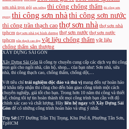
thi công chống thấm
sơn nhà trọn gói
sơn tường
thi công sơn
thi công sơn nhà
thi công sơn nước
epoxy
thợ sơn nhà
thi công trần thạch cao
thợ sơn nhà
thợ sơn nước
tphcm
thợ sơn nước
thợ sơn nhà tại bình dương
vật liệu chống thấm
vật liệu
tphcm
trần thạch cao đẹp
chống thấm sân thượng
XÂY DỰNG SÀI GÒN
Xây Dựng Sài Gòn
là công ty chuyên cung cấp các dịch vụ thi công
trọn gói cho ngôi nhà, căn hộ, shop,.. của bạn như: Sơn nhà, sửa
nhà, thi công thạch cao, chống thấm, chống dột,…
Với tiêu chí
trải nghiệm độc đáo và thú vị
mang đến sự hoàn hảo
từ khâu tiếp nhận thi công cho đến bàn giao công trình một cách
chuyên nghiệp, giá tốt cho bạn. Trong hơn 10 năm thi công và thiết
kế, chúng tôi tự tin hoàn thành tốt mọi công trình bạn cần với độ
chính xác cao và chất lượng. Hãy
liên hệ ngay
với
Xây Dựng Sài
Gòn
để có những công trình hoàn hảo và ưng ý nhất.
Trụ Sở:
177 Đường Trần Thị Trọng, Khu Phố 8, Phường Tân Sơn,
TpHCM