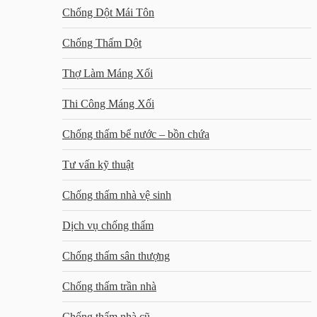
Chống Dột Mái Tôn
Chống Thấm Dột
Thợ Làm Máng Xối
Thi Công Máng Xối
Chống thấm bể nước – bồn chứa
Tư vấn kỹ thuật
Chống thấm nhà vệ sinh
Dịch vụ chống thấm
Chống thấm sân thượng
Chống thấm trần nhà
Chống thấm nhà cũ