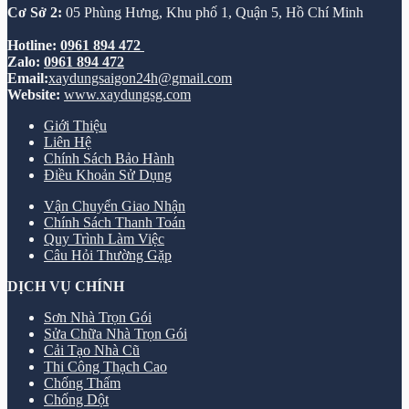
Cơ Sở 2:
05 Phùng Hưng, Khu phố 1, Quận 5, Hồ Chí Minh
Hotline:
0961 894 472
Zalo:
0961 894 472
Email:
xaydungsaigon24h@gmail.com
Website:
www.xaydungsg.com
Giới Thiệu
Liên Hệ
Chính Sách Bảo Hành
Điều Khoản Sử Dụng
Vận Chuyển Giao Nhận
Chính Sách Thanh Toán
Quy Trình Làm Việc
Câu Hỏi Thường Gặp
DỊCH VỤ CHÍNH
Sơn Nhà Trọn Gói
Sửa Chữa Nhà Trọn Gói
Cải Tạo Nhà Cũ
Thi Công Thạch Cao
Chống Thấm
Chống Dột