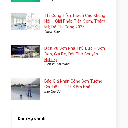
Thi Công Trần Thạch Cao Khung
Nổi – Giải Pháp Tiết Kiệm, Thẩm
Mỹ, Dễ Thi Công 2025
Thạch Cao
Dịch Vụ Sơn Nhà Thủ Đức – Sơn
Đẹp, Giá Rẻ, Đội Thợ Chuyên
Nghiệp
Dịch Vụ Thi Công
Báo Giá Nhân Công Sơn Tường
Chi Tiết – Tiết Kiệm Nhất
Báo Giá Sơn
Dịch vụ chính :