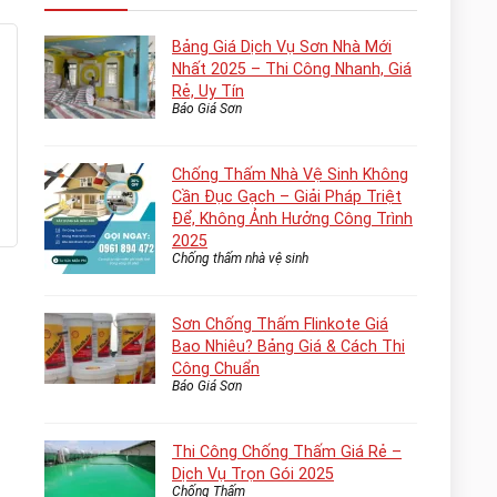
Bảng Giá Dịch Vụ Sơn Nhà Mới
Nhất 2025 – Thi Công Nhanh, Giá
Rẻ, Uy Tín
Báo Giá Sơn
Chống Thấm Nhà Vệ Sinh Không
Cần Đục Gạch – Giải Pháp Triệt
Để, Không Ảnh Hưởng Công Trình
2025
Chống thấm nhà vệ sinh
Sơn Chống Thấm Flinkote Giá
Bao Nhiêu? Bảng Giá & Cách Thi
Công Chuẩn
Báo Giá Sơn
Thi Công Chống Thấm Giá Rẻ –
Dịch Vụ Trọn Gói 2025
Chống Thấm