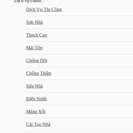
Dịch vụ chính :
Dịch Vụ Thi Công
Sơn Nhà
Thạch Cao
Mái Tôn
Chống Dột
Chống Thấm
Sửa Nhà
Điện Nước
Máng Xối
Cải Tạo Nhà