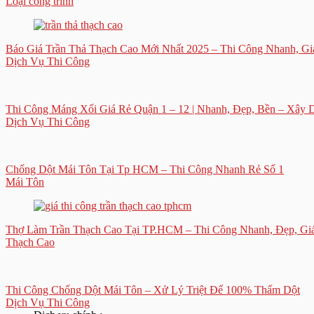
Loại công trình
Báo Giá Trần Thả Thạch Cao Mới Nhất 2025 – Thi Công Nhanh, Gi
Dịch Vụ Thi Công
Thi Công Máng Xối Giá Rẻ Quận 1 – 12 | Nhanh, Đẹp, Bền – Xây 
Dịch Vụ Thi Công
Chống Dột Mái Tôn Tại Tp HCM – Thi Công Nhanh Rẻ Số 1
Mái Tôn
Thợ Làm Trần Thạch Cao Tại TP.HCM – Thi Công Nhanh, Đẹp, Giá
Thạch Cao
Thi Công Chống Dột Mái Tôn – Xử Lý Triệt Để 100% Thấm Dột
Dịch Vụ Thi Công