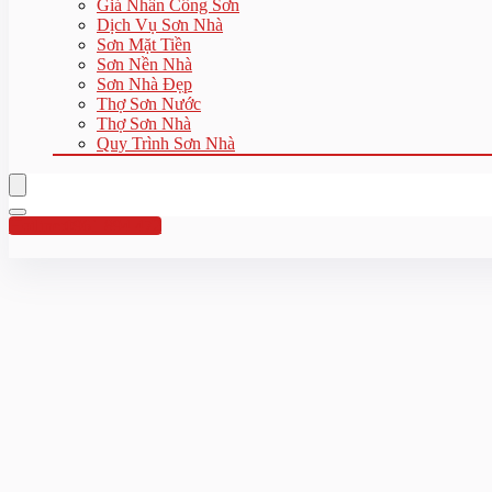
Giá Nhân Công Sơn
Dịch Vụ Sơn Nhà
Sơn Mặt Tiền
Sơn Nền Nhà
Sơn Nhà Đẹp
Thợ Sơn Nước
Thợ Sơn Nhà
Quy Trình Sơn Nhà
Hotline:0961 894 472