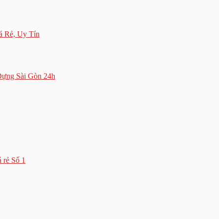
á Rẻ, Uy Tín
Dựng Sài Gòn 24h
 rẻ Số 1