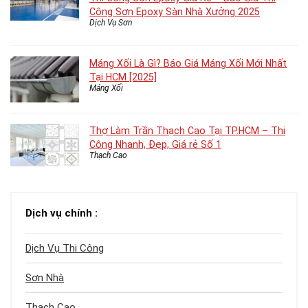
Công Sơn Epoxy Sàn Nhà Xưởng 2025
Dịch Vụ Sơn
Máng Xối Là Gì? Báo Giá Máng Xối Mới Nhất
Tại HCM [2025]
Máng Xối
Thợ Làm Trần Thạch Cao Tại TP.HCM – Thi
Công Nhanh, Đẹp, Giá rẻ Số 1
Thạch Cao
Dịch vụ chính :
Dịch Vụ Thi Công
Sơn Nhà
Thạch Cao