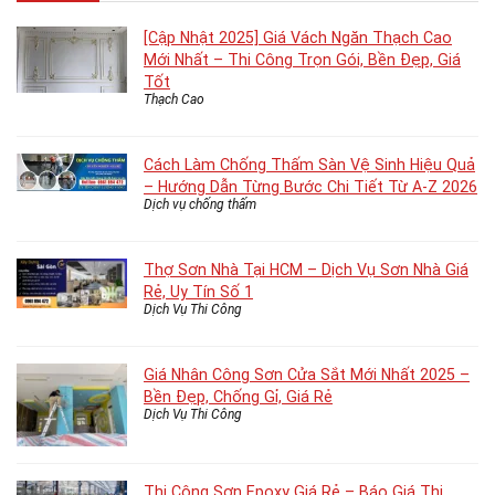
[Cập Nhật 2025] Giá Vách Ngăn Thạch Cao
Mới Nhất – Thi Công Trọn Gói, Bền Đẹp, Giá
Tốt
Thạch Cao
Cách Làm Chống Thấm Sàn Vệ Sinh Hiệu Quả
– Hướng Dẫn Từng Bước Chi Tiết Từ A-Z 2026
Dịch vụ chống thấm
Thợ Sơn Nhà Tại HCM – Dịch Vụ Sơn Nhà Giá
Rẻ, Uy Tín Số 1
Dịch Vụ Thi Công
Giá Nhân Công Sơn Cửa Sắt Mới Nhất 2025 –
Bền Đẹp, Chống Gỉ, Giá Rẻ
Dịch Vụ Thi Công
Thi Công Sơn Epoxy Giá Rẻ – Báo Giá Thi