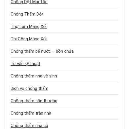
Chống Dột Mái Tôn
Chống Thấm Dột
Thợ Làm Máng Xối
Thi Công Máng Xối
Chống thấm bể nước – bồn chứa
Tư vấn kỹ thuật
Chống thấm nhà vệ sinh
Dịch vụ chống thấm
Chống thấm sân thượng
Chống thấm trần nhà
Chống thấm nhà cũ