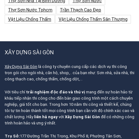
Thợ Sơn Nhà Tại Bình Dương
Thợ Sơn Nước
Thợ Sơn Nước Tphcm
Trần Thạch Cao Đẹp
Vật Liệu Chống Thấm
Vật Liệu Chống Thấm Sân Thượng
XÂY DỰNG SÀI GÒN
Xây Dựng Sài Gòn
là công ty chuyên cung cấp các dịch vụ thi công
trọn gói cho ngôi nhà, căn hộ, shop,.. của bạn như: Sơn nhà, sửa nhà, thi
công thạch cao, chống thấm, chống dột,…
Với tiêu chí
trải nghiệm độc đáo và thú vị
mang đến sự hoàn hảo từ
khâu tiếp nhận thi công cho đến bàn giao công trình một cách chuyên
nghiệp, giá tốt cho bạn. Trong hơn 10 năm thi công và thiết kế, chúng
tôi tự tin hoàn thành tốt mọi công trình bạn cần với độ chính xác cao và
chất lượng. Hãy
liên hệ ngay
với
Xây Dựng Sài Gòn
để có những công
trình hoàn hảo và ưng ý nhất.
Trụ Sở:
177 Đường Trần Thị Trọng, Khu Phố 8, Phường Tân Sơn,