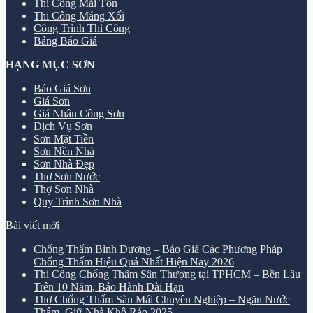
Thi Công Mái Tôn
Thi Công Máng Xối
Công Trình Thi Công
Bảng Báo Giá
HẠNG MỤC SƠN
Báo Giá Sơn
Giá Sơn
Giá Nhân Công Sơn
Dịch Vụ Sơn
Sơn Mặt Tiền
Sơn Nền Nhà
Sơn Nhà Đẹp
Thợ Sơn Nước
Thợ Sơn Nhà
Quy Trình Sơn Nhà
Bài viết mới
Chống Thấm Bình Dương – Báo Giá Các Phương Pháp
Chống Thấm Hiệu Quả Nhất Hiện Nay 2026
Thi Công Chống Thấm Sân Thượng tại TPHCM – Bền Lâu
Trên 10 Năm, Bảo Hành Dài Hạn
Thợ Chống Thấm Sàn Mái Chuyên Nghiệp – Ngăn Nước
Thấm, Giữ Nhà Khô Ráo 2025