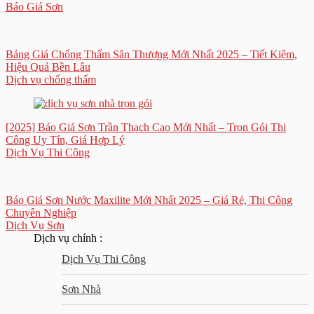
Báo Giá Sơn
Bảng Giá Chống Thấm Sân Thượng Mới Nhất 2025 – Tiết Kiệm,
Hiệu Quả Bền Lâu
Dịch vụ chống thấm
[2025] Báo Giá Sơn Trần Thạch Cao Mới Nhất – Trọn Gói Thi
Công Uy Tín, Giá Hợp Lý
Dịch Vụ Thi Công
Báo Giá Sơn Nước Maxilite Mới Nhất 2025 – Giá Rẻ, Thi Công
Chuyên Nghiệp
Dịch Vụ Sơn
Dịch vụ chính :
Dịch Vụ Thi Công
Sơn Nhà