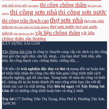
thi công chống thấm
sơn nhà trọn gói
sơn tường
thi công sơn
thi công sơn nhà
thi công sơn nước
epoxy
thợ sơn nhà
thi công trần thạch cao
thợ sơn nhà
thợ sơn nước
tphcm
thợ sơn nước
thợ sơn nhà tại bình dương
vật liệu chống thấm
vật liệu
tphcm
trần thạch cao đẹp
chống thấm sân thượng
XÂY DỰNG SÀI GÒN
Xây Dựng Sài Gòn
là công ty chuyên cung cấp các dịch vụ thi công
trọn gói cho ngôi nhà, căn hộ, shop,.. của bạn như: Sơn nhà, sửa
nhà, thi công thạch cao, chống thấm, chống dột,…
Với tiêu chí
trải nghiệm độc đáo và thú vị
mang đến sự hoàn hảo
từ khâu tiếp nhận thi công cho đến bàn giao công trình một cách
chuyên nghiệp, giá tốt cho bạn. Trong hơn 10 năm thi công và thiết
kế, chúng tôi tự tin hoàn thành tốt mọi công trình bạn cần với độ
chính xác cao và chất lượng. Hãy
liên hệ ngay
với
Xây Dựng Sài
Gòn
để có những công trình hoàn hảo và ưng ý nhất.
Trụ Sở:
177 Đường Trần Thị Trọng, Khu Phố 8, Phường Tân Sơn,
TpHCM