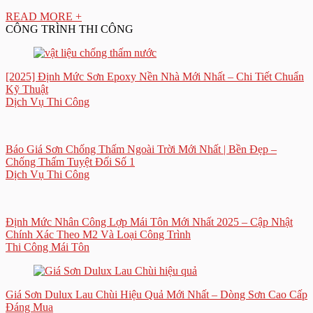
READ MORE +
CÔNG TRÌNH THI CÔNG
[2025] Định Mức Sơn Epoxy Nền Nhà Mới Nhất – Chi Tiết Chuẩn
Kỹ Thuật
Dịch Vụ Thi Công
Báo Giá Sơn Chống Thấm Ngoài Trời Mới Nhất | Bền Đẹp –
Chống Thấm Tuyệt Đối Số 1
Dịch Vụ Thi Công
Định Mức Nhân Công Lợp Mái Tôn Mới Nhất 2025 – Cập Nhật
Chính Xác Theo M2 Và Loại Công Trình
Thi Công Mái Tôn
Giá Sơn Dulux Lau Chùi Hiệu Quả Mới Nhất – Dòng Sơn Cao Cấp
Đáng Mua