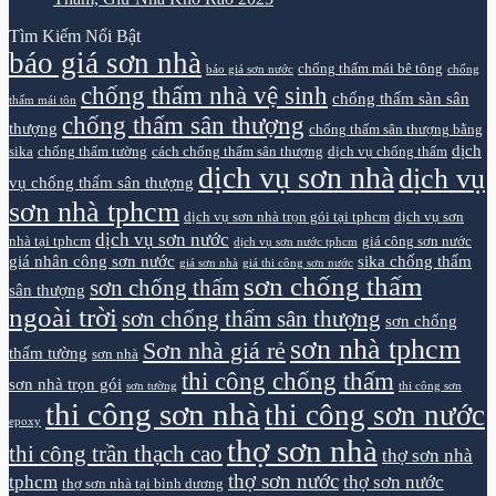
Tìm Kiếm Nổi Bật
báo giá sơn nhà
chống thấm mái bê tông
báo giá sơn nước
chống
chống thấm nhà vệ sinh
chống thấm sàn sân
thấm mái tôn
chống thấm sân thượng
thượng
chống thấm sân thượng bằng
dịch
sika
chống thấm tường
cách chống thấm sân thượng
dịch vụ chống thấm
dịch vụ sơn nhà
dịch vụ
vụ chống thấm sân thượng
sơn nhà tphcm
dịch vụ sơn nhà trọn gói tại tphcm
dịch vụ sơn
dịch vụ sơn nước
nhà tại tphcm
giá công sơn nước
dịch vụ sơn nước tphcm
giá nhân công sơn nước
sika chống thấm
giá sơn nhà
giá thi công sơn nước
sơn chống thấm
sơn chống thấm
sân thượng
ngoài trời
sơn chống thấm sân thượng
sơn chống
sơn nhà tphcm
Sơn nhà giá rẻ
thấm tường
sơn nhà
thi công chống thấm
sơn nhà trọn gói
sơn tường
thi công sơn
thi công sơn nhà
thi công sơn nước
epoxy
thợ sơn nhà
thi công trần thạch cao
thợ sơn nhà
thợ sơn nước
tphcm
thợ sơn nước
thợ sơn nhà tại bình dương