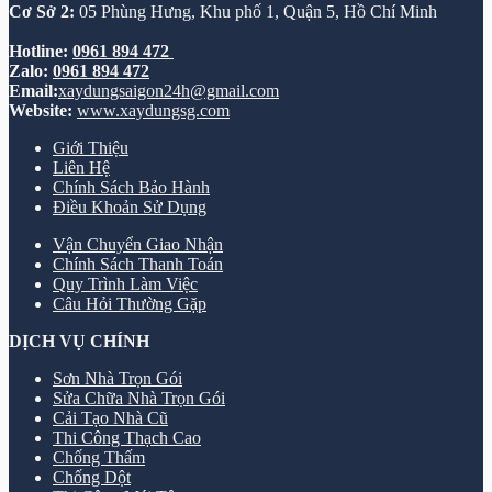
Cơ Sở 2:
05 Phùng Hưng, Khu phố 1, Quận 5, Hồ Chí Minh
Hotline:
0961 894 472
Zalo:
0961 894 472
Email:
xaydungsaigon24h@gmail.com
Website:
www.xaydungsg.com
Giới Thiệu
Liên Hệ
Chính Sách Bảo Hành
Điều Khoản Sử Dụng
Vận Chuyển Giao Nhận
Chính Sách Thanh Toán
Quy Trình Làm Việc
Câu Hỏi Thường Gặp
DỊCH VỤ CHÍNH
Sơn Nhà Trọn Gói
Sửa Chữa Nhà Trọn Gói
Cải Tạo Nhà Cũ
Thi Công Thạch Cao
Chống Thấm
Chống Dột