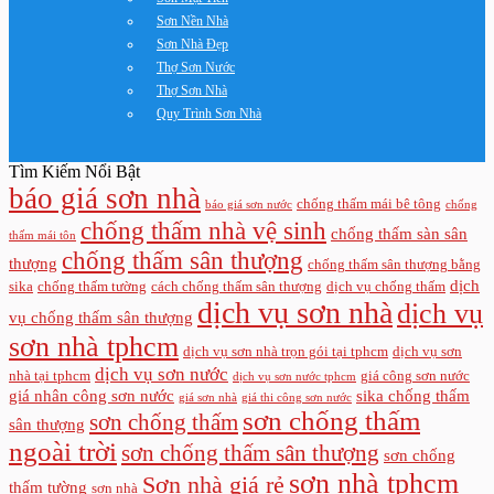
Sơn Nền Nhà
Sơn Nhà Đẹp
Thợ Sơn Nước
Thợ Sơn Nhà
Quy Trình Sơn Nhà
Tìm Kiếm Nổi Bật
báo giá sơn nhà
chống thấm mái bê tông
báo giá sơn nước
chống
chống thấm nhà vệ sinh
chống thấm sàn sân
thấm mái tôn
chống thấm sân thượng
thượng
chống thấm sân thượng bằng
dịch
sika
chống thấm tường
cách chống thấm sân thượng
dịch vụ chống thấm
dịch vụ sơn nhà
dịch vụ
vụ chống thấm sân thượng
sơn nhà tphcm
dịch vụ sơn nhà trọn gói tại tphcm
dịch vụ sơn
dịch vụ sơn nước
nhà tại tphcm
giá công sơn nước
dịch vụ sơn nước tphcm
giá nhân công sơn nước
sika chống thấm
giá sơn nhà
giá thi công sơn nước
sơn chống thấm
sơn chống thấm
sân thượng
ngoài trời
sơn chống thấm sân thượng
sơn chống
sơn nhà tphcm
Sơn nhà giá rẻ
thấm tường
sơn nhà