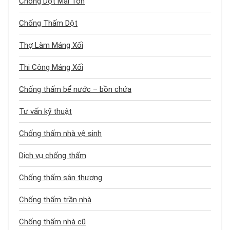
Chống Dột Mái Tôn
Chống Thấm Dột
Thợ Làm Máng Xối
Thi Công Máng Xối
Chống thấm bể nước – bồn chứa
Tư vấn kỹ thuật
Chống thấm nhà vệ sinh
Dịch vụ chống thấm
Chống thấm sân thượng
Chống thấm trần nhà
Chống thấm nhà cũ