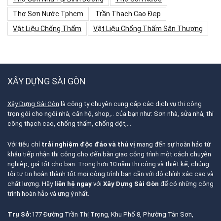
Thợ Sơn Nước Tphcm
Trần Thạch Cao Đẹp
Vật Liệu Chống Thấm
Vật Liệu Chống Thấm Sân Thượng
XÂY DỰNG SÀI GÒN
Xây Dựng Sài Gòn
là công ty chuyên cung cấp các dịch vụ thi công
trọn gói cho ngôi nhà, căn hộ, shop,.. của bạn như: Sơn nhà, sửa nhà, thi
công thạch cao, chống thấm, chống dột,…
Với tiêu chí
trải nghiệm độc đáo và thú vị
mang đến sự hoàn hảo từ
khâu tiếp nhận thi công cho đến bàn giao công trình một cách chuyên
nghiệp, giá tốt cho bạn. Trong hơn 10 năm thi công và thiết kế, chúng
tôi tự tin hoàn thành tốt mọi công trình bạn cần với độ chính xác cao và
chất lượng. Hãy
liên hệ ngay
với
Xây Dựng Sài Gòn
để có những công
trình hoàn hảo và ưng ý nhất.
Trụ Sở:
177 Đường Trần Thị Trọng, Khu Phố 8, Phường Tân Sơn,