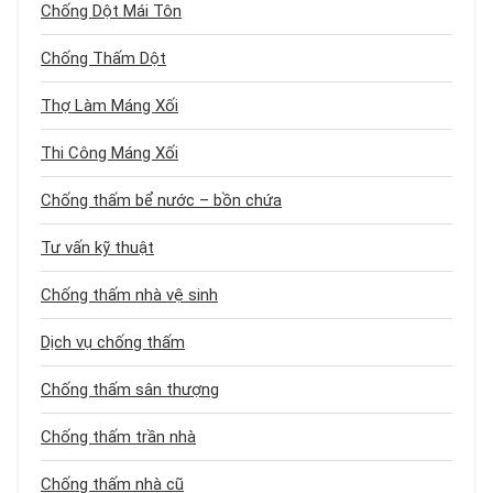
Chống Dột Mái Tôn
Chống Thấm Dột
Thợ Làm Máng Xối
Thi Công Máng Xối
Chống thấm bể nước – bồn chứa
Tư vấn kỹ thuật
Chống thấm nhà vệ sinh
Dịch vụ chống thấm
Chống thấm sân thượng
Chống thấm trần nhà
Chống thấm nhà cũ