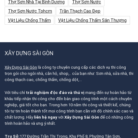
Thợ Sơn Nhà Tại Bình Dương
Thợ Sơn Nước
Thợ Sơn Nước Tphcm
Trần Thạch Cao Đẹp
Vật Liệu Chống Thấm
Vật Liệu Chống Thấm Sân Thượng
XÂY DỰNG SÀI GÒN
Xây Dựng Sài Gòn
là công ty chuyên cung cấp các dịch vụ thi công
trọn gói cho ngôi nhà, căn hộ, shop,.. của bạn như: Sơn nhà, sửa nhà, thi
công thạch cao, chống thấm, chống dột,…
Với tiêu chí
trải nghiệm độc đáo và thú vị
mang đến sự hoàn hảo từ
khâu tiếp nhận thi công cho đến bàn giao công trình một cách chuyên
nghiệp, giá tốt cho bạn. Trong hơn 10 năm thi công và thiết kế, chúng
tôi tự tin hoàn thành tốt mọi công trình bạn cần với độ chính xác cao và
chất lượng. Hãy
liên hệ ngay
với
Xây Dựng Sài Gòn
để có những công
trình hoàn hảo và ưng ý nhất.
Trụ Sở:
177 Đường Trần Thị Trọng, Khu Phố 8, Phường Tân Sơn,