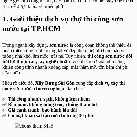
nghề giỏi, thi công nhanh, bảo hành lâu dài. Liên hệ ngay 0961 894
472 để được khảo sát miễn phí!
1. Giới thiệu dịch vụ thợ thi công sơn
nước tại TP.HCM
Trong ngành xây dựng,
sơn nước
là công đoạn không thể thiếu để
hoàn thiện công trình, mang lại vẻ đẹp thẩm mỹ, độ bền, bảo vệ
tường nhà khỏi ẩm mốc, nứt nẻ. Tuy nhiên,
thi công sơn nước đòi
hỏi kỹ thuật cao, tay nghề chuẩn
, vì chỉ cần sơ suất nhỏ cũng
khiến công trình nhanh xuống cấp, mất thẩm mỹ, tốn kém chi phí
sửa chữa.
Hiểu rõ điều đó,
Xây Dựng Sài Gòn
cung cấp
dịch vụ thợ thi
công sơn nước chuyên nghiệp
, đảm bảo:
✅
Thi công nhanh, sạch, không lem nhem
✅
Bền màu, không bong tróc, chống thấm tốt
✅
Giá cạnh tranh, bảo hành lâu dài
✅
Có mặt khảo sát tận nơi chỉ trong 30 phút