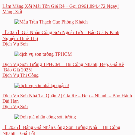
Làm Máng Xối Mái Tôn Giá Rẻ – Gọi O961.894.472 Ngay!
Máng Xối
【2025】Giá Nhân Công Sơn Ngoài Trời – Báo Giá & Kinh
Nghiệm Thuê Thợ
Dịch Vụ Sơn
Dịch Vụ Sơn Tường TPHCM – Thi Công Nhanh, Đẹp, Giá Rẻ
[Báo Giá 2025]
Dịch Vụ Thi Công
Dịch Vụ Sơn Nhà Tại Quận 2 | Giá Rẻ – Đẹp – Nhanh – Bảo Hành
Dài Hạn
Dịch Vụ Sơn
【 2025】Bảng Giá Nhân Công Sơn Tường Nhà – Thi Công
Nhanh – Giá Tốt