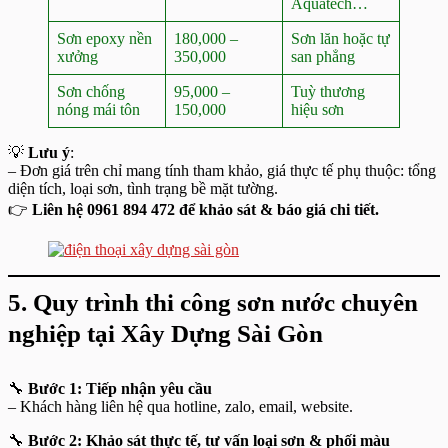
Aquatech…
Sơn epoxy nền
180,000 –
Sơn lăn hoặc tự
xưởng
350,000
san phẳng
Sơn chống
95,000 –
Tuỳ thương
nóng mái tôn
150,000
hiệu sơn
💡
Lưu ý
:
– Đơn giá trên chỉ mang tính tham khảo, giá thực tế phụ thuộc: tổng
diện tích, loại sơn, tình trạng bề mặt tường.
👉
Liên hệ 0961 894 472 để khảo sát & báo giá chi tiết.
5. Quy trình thi công sơn nước chuyên
nghiệp tại Xây Dựng Sài Gòn
🔧
Bước 1: Tiếp nhận yêu cầu
– Khách hàng liên hệ qua hotline, zalo, email, website.
🔧
Bước 2: Khảo sát thực tế, tư vấn loại sơn & phối màu