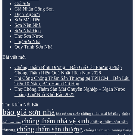
Giá Sơn
Giá Nhân Công Sơn
Dịch Vụ Sơn
Sơn Mặt Tiền
Sơn Nền Nhà
Sơn Nhà Đẹp
Thợ Sơn Nước
Thợ Sơn Nhà
Quy Trình Sơn Nhà
Bài viết mới
Chống Thấm Bình Dương – Báo Giá Các Phương Pháp
Chống Thấm Hiệu Quả Nhất Hiện Nay 2026
Thi Công Chống Thấm Sân Thượng tại TPHCM – Bền Lâu
Trên 10 Năm, Bảo Hành Dài Hạn
Thợ Chống Thấm Sàn Mái Chuyên Nghiệp – Ngăn Nước
Thấm, Giữ Nhà Khô Ráo 2025
Tìm Kiếm Nổi Bật
báo giá sơn nhà
chống thấm mái bê tông
báo giá sơn nước
chống
chống thấm nhà vệ sinh
chống thấm sàn sân
thấm mái tôn
chống thấm sân thượng
thượng
chống thấm sân thượng bằng