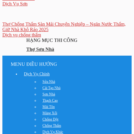
Dịch Vụ Sơn
Thợ Chống Thấm Sàn Mái Chuyên Nghiệp – Ngăn Nước Thấm,
Giữ Nhà Khô Ráo 2025
Dịch vụ chống thấm
HẠNG MỤC THI CÔNG
Thợ Sơn Nhà
MENU ĐIỀU HƯỚNG
Dịch Vụ Chính
Sửa Nhà
Cải Tạo Nhà
Sơn Nhà
Thạch Cao
Mái Tôn
Máng Xối
Chống Dột
Chống Thấm
Dịch Vụ Khác