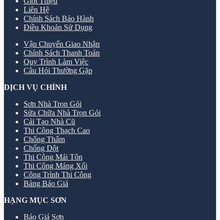
Giới Thiệu
Liên Hệ
Chính Sách Bảo Hành
Điều Khoản Sử Dụng
Vận Chuyển Giao Nhận
Chính Sách Thanh Toán
Quy Trình Làm Việc
Câu Hỏi Thường Gặp
DỊCH VỤ CHÍNH
Sơn Nhà Trọn Gói
Sửa Chữa Nhà Trọn Gói
Cải Tạo Nhà Cũ
Thi Công Thạch Cao
Chống Thấm
Chống Dột
Thi Công Mái Tôn
Thi Công Máng Xối
Công Trình Thi Công
Bảng Báo Giá
HẠNG MỤC SƠN
Báo Giá Sơn