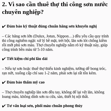
2. Vì sao cần thuê thợ thi công sơn nước
chuyên nghiệp?
✔️
Đảm bảo kỹ thuật đúng chuẩn hãng sơn khuyến nghị
– Các hãng sơn lớn (Dulux, Jotun, Nippon…) đều yêu cầu quy trình
thi công nghiêm ngặt: xử lý bề mặt, trét bột, lăn sơn lót chống kiềm
rồi mới phủ sơn màu. Thợ chuyên nghiệp nắm rõ kỹ thuật này, giúp
công trình bền màu từ 5-10 năm.
✔️
Tiết kiệm chi phí lâu dài
– Nếu tự sơn hoặc thuê thợ thiếu kinh nghiệm, tường dễ bong tróc,
rạn nứt, xuống cấp chỉ sau 1-2 năm, phải sơn lại rất tốn kém.
✔️
Đảm bảo thẩm mỹ cao
– Thợ chuyên nghiệp lăn sơn đều tay, không để lại vệt lăn, không
loang màu, không dính sơn ra cửa, sàn, thiết bị nội thất.
✔️
Tư vấn loại sơn, phối màu chuẩn phong thủy