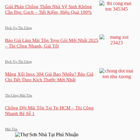
Giải Pháp Chống Thấm Nhà Vệ Sinh Không
Cần Đục Gạch – Tiết Kiệm, Hiệu Quả 100%
Dịch Vụ Thi Công
Báo Giá Làm Mái Tôn Trọn Gói Mới Nhất 2025
– Thi Công Nhanh, Giá Tốt
Dịch Vụ Thi Công
Máng Xối Inox 304 Giá Bao Nhiêu? Báo Giá
Chi Tiết Theo Kích Thước Mới Nhất
Thi Công Mái Tôn
Chống Dột Mái Tôn Tại Tp HCM – Thi Công
Nhanh Rẻ Số 1
Mái Tôn