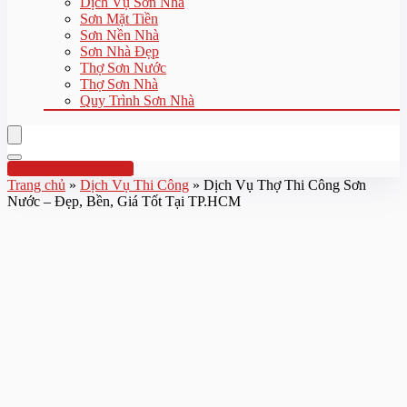
Dịch Vụ Sơn Nhà
Sơn Mặt Tiền
Sơn Nền Nhà
Sơn Nhà Đẹp
Thợ Sơn Nước
Thợ Sơn Nhà
Quy Trình Sơn Nhà
Hotline:0961 894 472
Trang chủ
»
Dịch Vụ Thi Công
»
Dịch Vụ Thợ Thi Công Sơn
Nước – Đẹp, Bền, Giá Tốt Tại TP.HCM