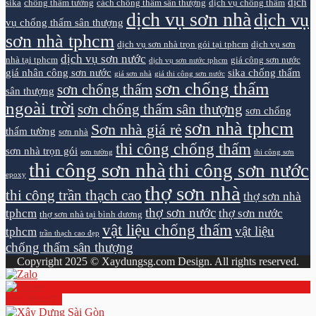
dịch
sika
chống thấm tường
cách chống thấm sân thượng
dịch vụ chống thấm
dịch vụ sơn nhà
dịch vụ
vụ chống thấm sân thượng
sơn nhà tphcm
dịch vụ sơn nhà trọn gói tại tphcm
dịch vụ sơn
dịch vụ sơn nước
nhà tại tphcm
giá công sơn nước
dịch vụ sơn nước tphcm
giá nhân công sơn nước
sika chống thấm
giá sơn nhà
giá thi công sơn nước
sơn chống thấm
sơn chống thấm
sân thượng
ngoài trời
sơn chống thấm sân thượng
sơn chống
sơn nhà tphcm
Sơn nhà giá rẻ
thấm tường
sơn nhà
thi công chống thấm
sơn nhà trọn gói
sơn tường
thi công sơn
thi công sơn nhà
thi công sơn nước
epoxy
thợ sơn nhà
thi công trần thạch cao
thợ sơn nhà
thợ sơn nước
tphcm
thợ sơn nước
thợ sơn nhà tại bình dương
vật liệu chống thấm
vật liệu
tphcm
trần thạch cao đẹp
chống thấm sân thượng
Copyright 2025 © Xaydungsg.com Design. All rights reserved.
0961894472