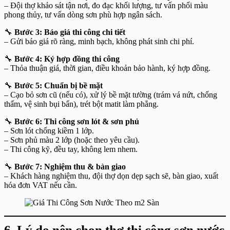
– Đội thợ khảo sát tận nơi, đo đạc khối lượng, tư vấn phối màu
phong thủy, tư vấn dòng sơn phù hợp ngân sách.
🔧
Bước 3: Báo giá thi công chi tiết
– Gửi báo giá rõ ràng, minh bạch, không phát sinh chi phí.
🔧
Bước 4: Ký hợp đồng thi công
– Thỏa thuận giá, thời gian, điều khoản bảo hành, ký hợp đồng.
🔧
Bước 5: Chuẩn bị bề mặt
– Cạo bỏ sơn cũ (nếu có), xử lý bề mặt tường (trám vá nứt, chống
thấm, vệ sinh bụi bẩn), trét bột matit làm phẳng.
🔧
Bước 6: Thi công sơn lót & sơn phủ
– Sơn lót chống kiềm 1 lớp.
– Sơn phủ màu 2 lớp (hoặc theo yêu cầu).
– Thi công kỹ, đều tay, không lem nhem.
🔧
Bước 7: Nghiệm thu & bàn giao
– Khách hàng nghiệm thu, đội thợ dọn dẹp sạch sẽ, bàn giao, xuất
hóa đơn VAT nếu cần.
6. Lý do nên chọn thợ thi công sơn nước