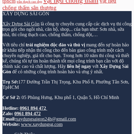
vật liệu chống thấm
vật liệu
tphcm
trần thạch cao đẹp
chống thấm sân thượng
XÂY DỰNG SÀI GÒN
Xây Dựng Sài Gòn
là công ty chuyên cung cấp các dịch vụ thi công
trọn gói cho ngôi nhà, căn hộ, shop,.. của bạn như: Sơn nhà, sửa
nhà, thi công thạch cao, chống thấm, chống dột,…
Với tiêu chí
trải nghiệm độc đáo và thú vị
mang đến sự hoàn hảo
từ khâu tiếp nhận thi công cho đến bàn giao công trình một cách
chuyên nghiệp, giá tốt cho bạn. Trong hơn 10 năm thi công và thiết
kế, chúng tôi tự tin hoàn thành tốt mọi công trình bạn cần với độ
chính xác cao và chất lượng. Hãy
liên hệ ngay
với
Xây Dựng Sài
Gòn
để có những công trình hoàn hảo và ưng ý nhất.
Trụ Sở:
177 Đường Trần Thị Trọng, Khu Phố 8, Phường Tân Sơn,
TpHCM
Cơ Sở 2:
05 Phùng Hưng, Khu phố 1, Quận 5, Hồ Chí Minh
Hotline:
0961 894 472
Zalo:
0961 894 472
Email:
xaydungsaigon24h@gmail.com
Website:
www.xaydungsg.com