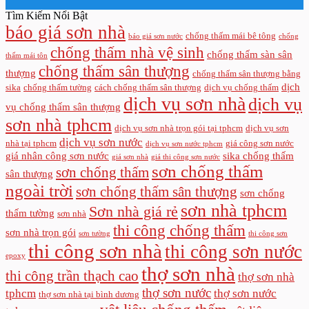
Tìm Kiếm Nổi Bật
báo giá sơn nhà
chống thấm mái bê tông
báo giá sơn nước
chống
chống thấm nhà vệ sinh
chống thấm sàn sân
thấm mái tôn
chống thấm sân thượng
thượng
chống thấm sân thượng bằng
dịch
sika
chống thấm tường
cách chống thấm sân thượng
dịch vụ chống thấm
dịch vụ sơn nhà
dịch vụ
vụ chống thấm sân thượng
sơn nhà tphcm
dịch vụ sơn nhà trọn gói tại tphcm
dịch vụ sơn
dịch vụ sơn nước
nhà tại tphcm
giá công sơn nước
dịch vụ sơn nước tphcm
giá nhân công sơn nước
sika chống thấm
giá sơn nhà
giá thi công sơn nước
sơn chống thấm
sơn chống thấm
sân thượng
ngoài trời
sơn chống thấm sân thượng
sơn chống
sơn nhà tphcm
Sơn nhà giá rẻ
thấm tường
sơn nhà
thi công chống thấm
sơn nhà trọn gói
sơn tường
thi công sơn
thi công sơn nhà
thi công sơn nước
epoxy
thợ sơn nhà
thi công trần thạch cao
thợ sơn nhà
thợ sơn nước
tphcm
thợ sơn nước
thợ sơn nhà tại bình dương