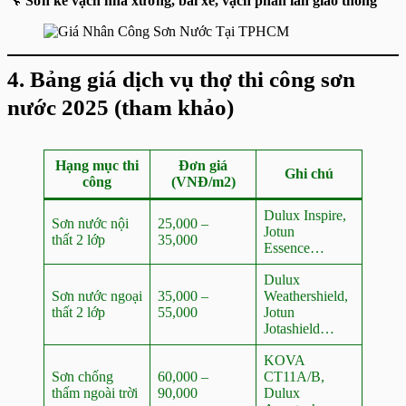
🔧
Sơn kẻ vạch nhà xưởng, bãi xe, vạch phân làn giao thông
4. Bảng giá dịch vụ thợ thi công sơn
nước 2025 (tham khảo)
Hạng mục thi
Đơn giá
Ghi chú
công
(VNĐ/m2)
Dulux Inspire,
Sơn nước nội
25,000 –
Jotun
thất 2 lớp
35,000
Essence…
Dulux
Sơn nước ngoại
35,000 –
Weathershield,
thất 2 lớp
55,000
Jotun
Jotashield…
KOVA
Sơn chống
60,000 –
CT11A/B,
thấm ngoài trời
90,000
Dulux