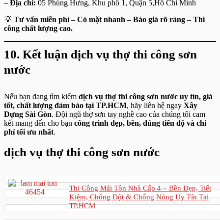
–
Địa chỉ:
05 Phùng Hưng, Khu phố 1, Quận 5,Hồ Chí Minh
💡
Tư vấn miễn phí – Có mặt nhanh – Báo giá rõ ràng – Thi
công chất lượng cao.
10. Kết luận
dịch vụ thợ thi công sơn
nước
Nếu bạn đang tìm kiếm
dịch vụ thợ thi công sơn nước uy tín, giá
tốt, chất lượng đảm bảo tại TP.HCM
, hãy liên hệ ngay
Xây
Dựng Sài Gòn
. Đội ngũ thợ sơn tay nghề cao của chúng tôi cam
kết mang đến cho bạn
công trình đẹp, bền, đúng tiến độ và chi
phí tối ưu nhất
.
dịch vụ thợ thi công sơn nước
Thi Công Mái Tôn Nhà Cấp 4 – Bền Đẹp, Tiết
Kiệm, Chống Dột & Chống Nóng Uy Tín Tại
TP.HCM