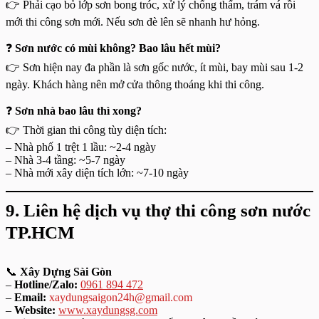
👉 Phải cạo bỏ lớp sơn bong tróc, xử lý chống thấm, trám vá rồi
mới thi công sơn mới. Nếu sơn đè lên sẽ nhanh hư hỏng.
❓
Sơn nước có mùi không? Bao lâu hết mùi?
👉 Sơn hiện nay đa phần là sơn gốc nước, ít mùi, bay mùi sau 1-2
ngày. Khách hàng nên mở cửa thông thoáng khi thi công.
❓
Sơn nhà bao lâu thì xong?
👉 Thời gian thi công tùy diện tích:
– Nhà phố 1 trệt 1 lầu: ~2-4 ngày
– Nhà 3-4 tầng: ~5-7 ngày
– Nhà mới xây diện tích lớn: ~7-10 ngày
9. Liên hệ dịch vụ thợ thi công sơn nước
TP.HCM
📞
Xây Dựng Sài Gòn
–
Hotline/Zalo:
0961 894 472
–
Email:
xaydungsaigon24h@gmail.com
–
Website:
www.xaydungsg.com