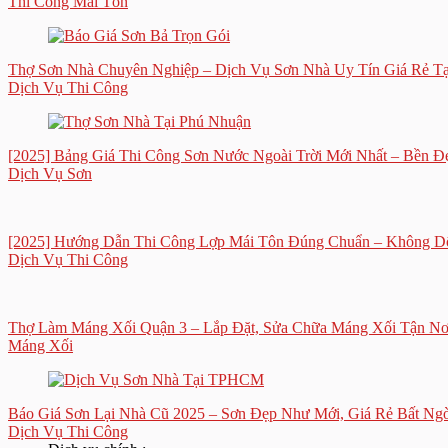
Thi Công Mái Tôn
Thợ Sơn Nhà Chuyên Nghiệp – Dịch Vụ Sơn Nhà Uy Tín Giá Rẻ 
Dịch Vụ Thi Công
[2025] Bảng Giá Thi Công Sơn Nước Ngoài Trời Mới Nhất – Bền Đẹ
Dịch Vụ Sơn
[2025] Hướng Dẫn Thi Công Lợp Mái Tôn Đúng Chuẩn – Không D
Dịch Vụ Thi Công
Thợ Làm Máng Xối Quận 3 – Lắp Đặt, Sửa Chữa Máng Xối Tận Nơ
Máng Xối
Báo Giá Sơn Lại Nhà Cũ 2025 – Sơn Đẹp Như Mới, Giá Rẻ Bất Ng
Dịch Vụ Thi Công