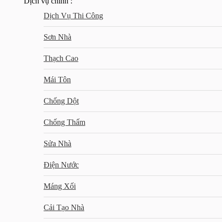
Dịch vụ chính :
Dịch Vụ Thi Công
Sơn Nhà
Thạch Cao
Mái Tôn
Chống Dột
Chống Thấm
Sửa Nhà
Điện Nước
Máng Xối
Cải Tạo Nhà