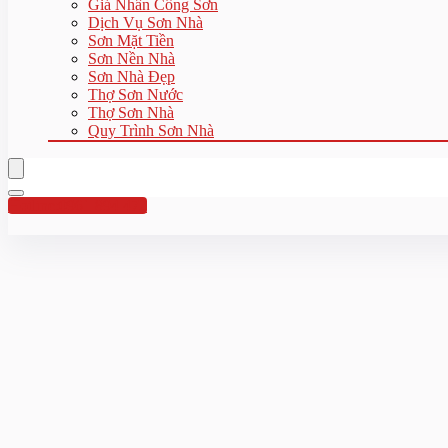
Giá Nhân Công Sơn
Dịch Vụ Sơn Nhà
Sơn Mặt Tiền
Sơn Nền Nhà
Sơn Nhà Đẹp
Thợ Sơn Nước
Thợ Sơn Nhà
Quy Trình Sơn Nhà
Hotline:0961 894 472