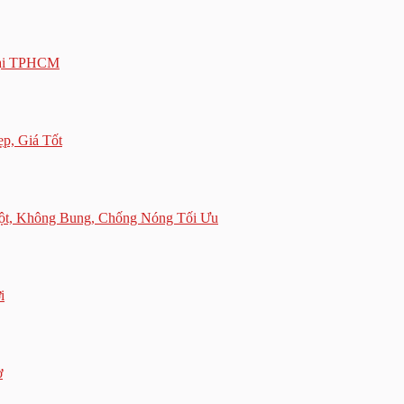
Tại TPHCM
p, Giá Tốt
ột, Không Bung, Chống Nóng Tối Ưu
i
ờ