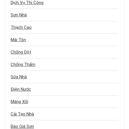
Dịch Vụ Thi Công
Sơn Nhà
Thạch Cao
Mái Tôn
Chống Dột
Chống Thấm
Sửa Nhà
Điện Nước
Máng Xối
Cải Tạo Nhà
Báo Giá Sơn