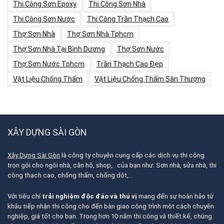
Thi Công Sơn Epoxy
Thi Công Sơn Nhà
Thi Công Sơn Nước
Thi Công Trần Thạch Cao
Thợ Sơn Nhà
Thợ Sơn Nhà Tphcm
Thợ Sơn Nhà Tại Bình Dương
Thợ Sơn Nước
Thợ Sơn Nước Tphcm
Trần Thạch Cao Đẹp
Vật Liệu Chống Thấm
Vật Liệu Chống Thấm Sân Thượng
XÂY DỰNG SÀI GÒN
Xây Dựng Sài Gòn
là công ty chuyên cung cấp các dịch vụ thi công
trọn gói cho ngôi nhà, căn hộ, shop,.. của bạn như: Sơn nhà, sửa nhà, thi
công thạch cao, chống thấm, chống dột,…
Với tiêu chí
trải nghiệm độc đáo và thú vị
mang đến sự hoàn hảo từ
khâu tiếp nhận thi công cho đến bàn giao công trình một cách chuyên
nghiệp, giá tốt cho bạn. Trong hơn 10 năm thi công và thiết kế, chúng