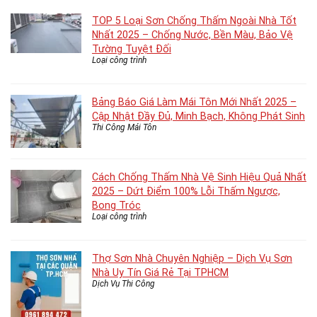
TOP 5 Loại Sơn Chống Thấm Ngoài Nhà Tốt
Nhất 2025 – Chống Nước, Bền Màu, Bảo Vệ
Tường Tuyệt Đối
Loại công trình
Bảng Báo Giá Làm Mái Tôn Mới Nhất 2025 –
Cập Nhật Đầy Đủ, Minh Bạch, Không Phát Sinh
Thi Công Mái Tôn
Cách Chống Thấm Nhà Vệ Sinh Hiệu Quả Nhất
2025 – Dứt Điểm 100% Lỗi Thấm Ngược,
Bong Tróc
Loại công trình
Thợ Sơn Nhà Chuyên Nghiệp – Dịch Vụ Sơn
Nhà Uy Tín Giá Rẻ Tại TPHCM
Dịch Vụ Thi Công