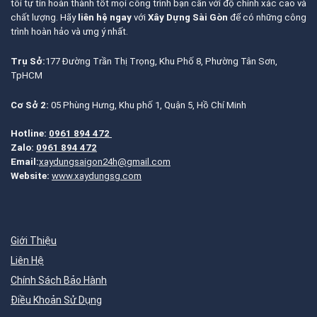
tôi tự tin hoàn thành tốt mọi công trình bạn cần với độ chính xác cao và
chất lượng. Hãy
liên hệ ngay
với
Xây Dựng Sài Gòn
để có những công
trình hoàn hảo và ưng ý nhất.
Trụ Sở:
177 Đường Trần Thị Trọng, Khu Phố 8, Phường Tân Sơn,
TpHCM
Cơ Sở 2:
05 Phùng Hưng, Khu phố 1, Quận 5, Hồ Chí Minh
Hotline:
0961 894 472
Zalo:
0961 894 472
Email:
xaydungsaigon24h@gmail.com
Website:
www.xaydungsg.com
Giới Thiệu
Liên Hệ
Chính Sách Bảo Hành
Điều Khoản Sử Dụng