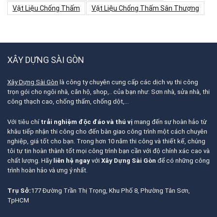
Vật Liệu Chống Thấm
Vật Liệu Chống Thấm Sân Thượng
XÂY DỰNG SÀI GÒN
Xây Dựng Sài Gòn
là công ty chuyên cung cấp các dịch vụ thi công
trọn gói cho ngôi nhà, căn hộ, shop,.. của bạn như: Sơn nhà, sửa nhà, thi
công thạch cao, chống thấm, chống dột,…
Với tiêu chí
trải nghiệm độc đáo và thú vị
mang đến sự hoàn hảo từ
khâu tiếp nhận thi công cho đến bàn giao công trình một cách chuyên
nghiệp, giá tốt cho bạn. Trong hơn 10 năm thi công và thiết kế, chúng
tôi tự tin hoàn thành tốt mọi công trình bạn cần với độ chính xác cao và
chất lượng. Hãy
liên hệ ngay
với
Xây Dựng Sài Gòn
để có những công
trình hoàn hảo và ưng ý nhất.
Trụ Sở:
177 Đường Trần Thị Trọng, Khu Phố 8, Phường Tân Sơn,
TpHCM