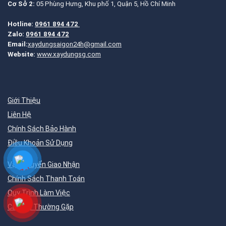
Cơ Sở 2:
05 Phùng Hưng, Khu phố 1, Quận 5, Hồ Chí Minh
Hotline:
0961 894 472
Zalo:
0961 894 472
Email:
xaydungsaigon24h@gmail.com
Website:
www.xaydungsg.com
Giới Thiệu
Liên Hệ
Chính Sách Bảo Hành
Điều Khoản Sử Dụng
Vận Chuyển Giao Nhận
Chính Sách Thanh Toán
Quy Trình Làm Việc
Câu Hỏi Thường Gặp