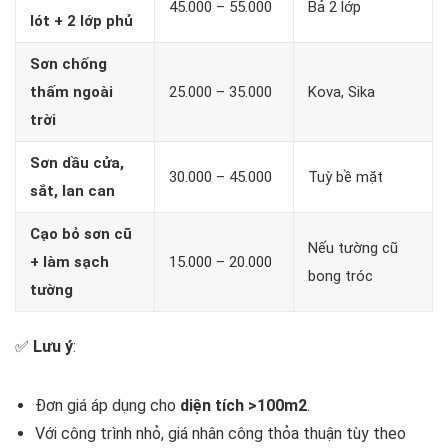
45.000 – 55.000
Bả 2 lớp
lót + 2 lớp phủ
Sơn chống
thấm ngoài
25.000 – 35.000
Kova, Sika
trời
Sơn dầu cửa,
30.000 – 45.000
Tuỳ bề mặt
sắt, lan can
Cạo bỏ sơn cũ
Nếu tường cũ
+ làm sạch
15.000 – 20.000
bong tróc
tường
✅
Lưu ý
:
Đơn giá áp dụng cho
diện tích >100m2
.
Với công trình nhỏ, giá nhân công thỏa thuận tùy theo