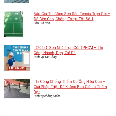
Báo Giá Thi Công Sơn Sân Tennis Trọn Gói –
Độ Bền Cao, Chống Trượt Tốt Số 1
Báo Giá Sơn
【2025】Sơn Nhà Trọn Gói TPHCM – Thi
Công Nhanh, Đẹp, Giá Rẻ
Dịch Vụ Thi Công
Thi Công Chống Thấm Cổ Ống Hiệu Quả –
Giải Pháp Triệt Để Không Bao Giờ Lo Thấm
Dột
Dịch vụ chống thấm