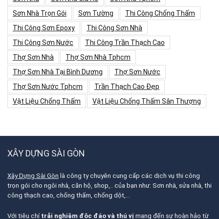
Sơn Nhà Trọn Gói
Sơn Tường
Thi Công Chống Thấm
Thi Công Sơn Epoxy
Thi Công Sơn Nhà
Thi Công Sơn Nước
Thi Công Trần Thạch Cao
Thợ Sơn Nhà
Thợ Sơn Nhà Tphcm
Thợ Sơn Nhà Tại Bình Dương
Thợ Sơn Nước
Thợ Sơn Nước Tphcm
Trần Thạch Cao Đẹp
Vật Liệu Chống Thấm
Vật Liệu Chống Thấm Sân Thượng
XÂY DỰNG SÀI GÒN
Xây Dựng Sài Gòn
là công ty chuyên cung cấp các dịch vụ thi công
trọn gói cho ngôi nhà, căn hộ, shop,.. của bạn như: Sơn nhà, sửa nhà, thi
công thạch cao, chống thấm, chống dột,…
Với tiêu chí
trải nghiệm độc đáo và thú vị
mang đến sự hoàn hảo từ