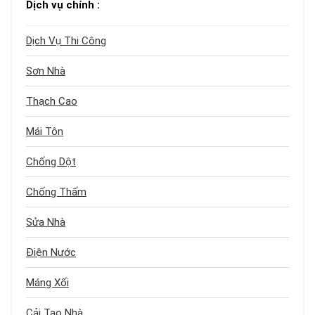
Dịch vụ chính :
Dịch Vụ Thi Công
Sơn Nhà
Thạch Cao
Mái Tôn
Chống Dột
Chống Thấm
Sửa Nhà
Điện Nước
Máng Xối
Cải Tạo Nhà