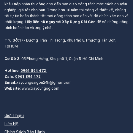
khâu tiếp nhận thi công cho đến bàn giao công trình một cách chuyên
nghiệp, giá tốt cho bạn. Trong hơn 10 năm thi công và thiết kế, chúng
tôi tự tin hoàn thành tốt mọi công trình bạn cần với độ chính xác cao và
chất lượng. Hãy
liên hệ ngay
với
Xây Dựng Sài Gòn
để có những công
trình hoàn hảo và ưng ý nhất.
Trụ Sở:
177 Đường Trần Thị Trọng, Khu Phố 8, Phường Tân Sơn,
TpHCM
Cơ Sở 2:
05 Phùng Hưng, Khu phố 1, Quận 5, Hồ Chí Minh
Hotline:
0961 894 472
Zalo:
0961 894 472
Email:
xaydungsaigon24h@gmail.com
Website:
www.xaydungsg.com
Giới Thiệu
Liên Hệ
Chính Sách Bảo Hành