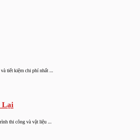
tiết kiệm chi phí nhất ...
 Lại
h thi công và vật liệu ...