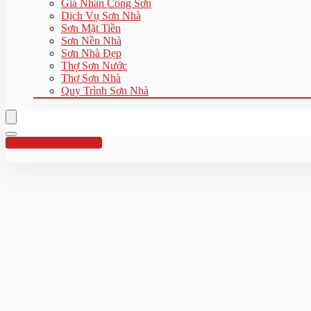
Giá Nhân Công Sơn
Dịch Vụ Sơn Nhà
Sơn Mặt Tiền
Sơn Nền Nhà
Sơn Nhà Đẹp
Thợ Sơn Nước
Thợ Sơn Nhà
Quy Trình Sơn Nhà
Hotline:0961 894 472