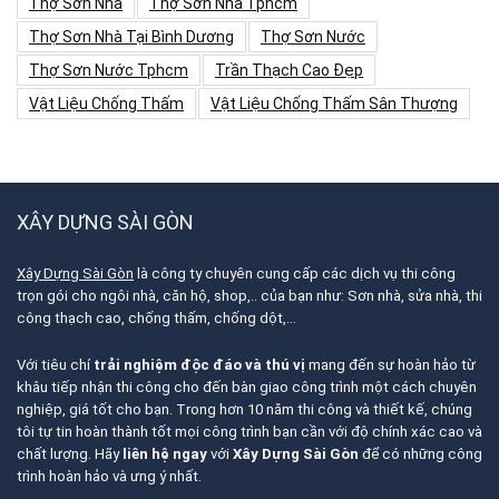
Thợ Sơn Nhà
Thợ Sơn Nhà Tphcm
Thợ Sơn Nhà Tại Bình Dương
Thợ Sơn Nước
Thợ Sơn Nước Tphcm
Trần Thạch Cao Đẹp
Vật Liệu Chống Thấm
Vật Liệu Chống Thấm Sân Thượng
XÂY DỰNG SÀI GÒN
Xây Dựng Sài Gòn
là công ty chuyên cung cấp các dịch vụ thi công
trọn gói cho ngôi nhà, căn hộ, shop,.. của bạn như: Sơn nhà, sửa nhà, thi
công thạch cao, chống thấm, chống dột,…
Với tiêu chí
trải nghiệm độc đáo và thú vị
mang đến sự hoàn hảo từ
khâu tiếp nhận thi công cho đến bàn giao công trình một cách chuyên
nghiệp, giá tốt cho bạn. Trong hơn 10 năm thi công và thiết kế, chúng
tôi tự tin hoàn thành tốt mọi công trình bạn cần với độ chính xác cao và
chất lượng. Hãy
liên hệ ngay
với
Xây Dựng Sài Gòn
để có những công
trình hoàn hảo và ưng ý nhất.