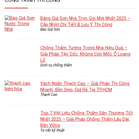
CÔNG TRÌNH THI CÔNG
Bảng Giá Sơn Nhà Trọn Gói Mới Nhất 2025 –
Cập Nhật Chi Tiết & Lưu Ý Thi Công
Báo Giá Sơn
Chống Thấm Tường Trong Nhà Hiệu Quả –
Giải Pháp Tận Gốc, Không Còn Mốc Ố Loang
Lổ
Dịch vụ chống thấm
Vách Ngăn Thạch Cao – Giải Pháp Thi Công
Nhanh, Bền Đẹp, Giá Rẻ Tại TP.HCM
Thạch Cao
Top 7 Vật Liệu Chống Thấm Sân Thượng Tốt
Nhất 2025 – Giải Pháp Chống Thấm Lâu Dài,
Bền Vững
Tư vấn kỹ thuật