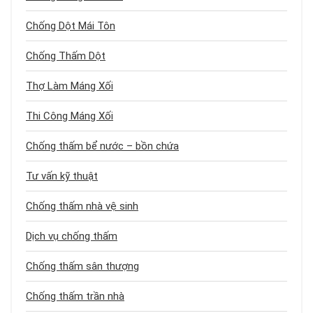
Chống Dột Mái Tôn
Chống Thấm Dột
Thợ Làm Máng Xối
Thi Công Máng Xối
Chống thấm bể nước – bồn chứa
Tư vấn kỹ thuật
Chống thấm nhà vệ sinh
Dịch vụ chống thấm
Chống thấm sân thượng
Chống thấm trần nhà