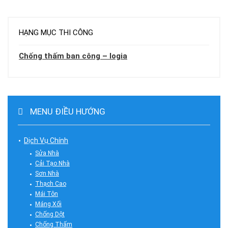
HẠNG MỤC THI CÔNG
Chống thấm ban công – logia
MENU ĐIỀU HƯỚNG
Dịch Vụ Chính
Sửa Nhà
Cải Tạo Nhà
Sơn Nhà
Thạch Cao
Mái Tôn
Máng Xối
Chống Dột
Chống Thấm