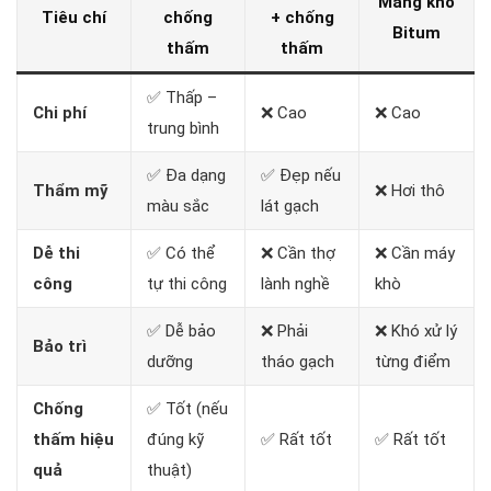
Màng khò
Tiêu chí
chống
+ chống
Bitum
thấm
thấm
✅ Thấp –
Chi phí
❌ Cao
❌ Cao
trung bình
✅ Đa dạng
✅ Đẹp nếu
Thẩm mỹ
❌ Hơi thô
màu sắc
lát gạch
Dễ thi
✅ Có thể
❌ Cần thợ
❌ Cần máy
công
tự thi công
lành nghề
khò
✅ Dễ bảo
❌ Phải
❌ Khó xử lý
Bảo trì
dưỡng
tháo gạch
từng điểm
Chống
✅ Tốt (nếu
thấm hiệu
đúng kỹ
✅ Rất tốt
✅ Rất tốt
quả
thuật)