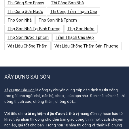
Thi Công Sơn Epoxy
Thi Công Sơn Nhà
Thi Công Sơn Nước
Thi Công Trần Thạch Cao
Thợ Sơn Nhà
Thợ Sơn Nhà Tphcm
Thợ Sơn Nhà Tại Bình Dương
Thợ Sơn Nước
Thợ Sơn Nước Tphcm
Trần Thạch Cao Đẹp
Vật Liệu Chống Thấm
Vật Liệu Chống Thấm Sân Thượng
XÂY DỰNG SÀI GÒN
Xây Dựng Sài Gòn
là công ty chuyên cung cấp các dịch vụ thi công
trọn gói cho ngôi nhà, căn hộ, shop,.. của bạn như: Sơn nhà, sửa nhà, thi
công thạch cao, chống thấm, chống dột,…
Với tiêu chí
trải nghiệm độc đáo và thú vị
mang đến sự hoàn hảo từ
khâu tiếp nhận thi công cho đến bàn giao công trình một cách chuyên
nghiệp, giá tốt cho bạn. Trong hơn 10 năm thi công và thiết kế, chúng