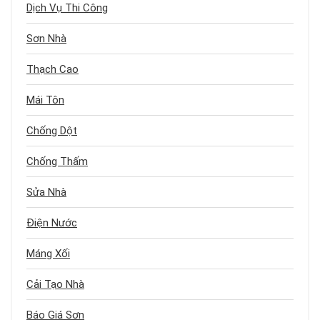
Dịch Vụ Thi Công
Sơn Nhà
Thạch Cao
Mái Tôn
Chống Dột
Chống Thấm
Sửa Nhà
Điện Nước
Máng Xối
Cải Tạo Nhà
Báo Giá Sơn