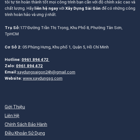
tôi tự tin hoàn thành tốt mọi công trình bạn cần với độ chính xác cao và
chất lượng. Hãy
liên hệ ngay
với
Xây Dựng Sài Gòn
để có những công
trình hoàn hảo và ưng ý nhất.
Trụ Sở:
177 Đường Trần Thị Trọng, Khu Phố 8, Phường Tân Sơn,
TpHCM
Cơ Sở 2:
05 Phùng Hưng, Khu phố 1, Quận 5, Hồ Chí Minh
Hotline:
0961 894 472
Zalo:
0961 894 472
Email:
xaydungsaigon24h@gmail.com
Website:
www.xaydungsg.com
Giới Thiệu
Liên Hệ
Chính Sách Bảo Hành
Điều Khoản Sử Dụng