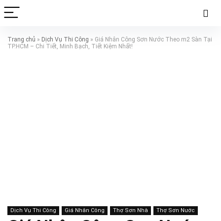
Trang chủ
»
Dịch Vụ Thi Công
»
Giá Nhân Công Sơn Nước Theo m2 Sàn Tại
TP.HCM – Chi Tiết, Minh Bạch, Tiết Kiệm Nhất!
Dịch Vụ Thi Công
Giá Nhân Công
Thợ Sơn Nhà
Thợ Sơn Nước