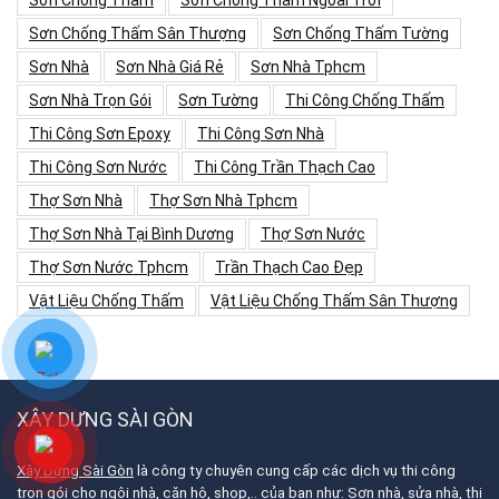
Sơn Chống Thấm Sân Thượng
Sơn Chống Thấm Tường
Sơn Nhà
Sơn Nhà Giá Rẻ
Sơn Nhà Tphcm
Sơn Nhà Trọn Gói
Sơn Tường
Thi Công Chống Thấm
Thi Công Sơn Epoxy
Thi Công Sơn Nhà
Thi Công Sơn Nước
Thi Công Trần Thạch Cao
Thợ Sơn Nhà
Thợ Sơn Nhà Tphcm
Thợ Sơn Nhà Tại Bình Dương
Thợ Sơn Nước
Thợ Sơn Nước Tphcm
Trần Thạch Cao Đẹp
Vật Liệu Chống Thấm
Vật Liệu Chống Thấm Sân Thượng
XÂY DỰNG SÀI GÒN
Xây Dựng Sài Gòn
là công ty chuyên cung cấp các dịch vụ thi công
trọn gói cho ngôi nhà, căn hộ, shop,.. của bạn như: Sơn nhà, sửa nhà, thi