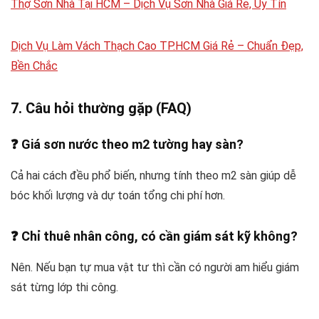
Thợ Sơn Nhà Tại HCM – Dịch Vụ Sơn Nhà Giá Rẻ, Uy Tín
Dịch Vụ Làm Vách Thạch Cao TP.HCM Giá Rẻ – Chuẩn Đẹp,
Bền Chắc
7. Câu hỏi thường gặp (FAQ)
❓ Giá sơn nước theo m2 tường hay sàn?
Cả hai cách đều phổ biến, nhưng tính theo m2 sàn giúp dễ
bóc khối lượng và dự toán tổng chi phí hơn.
❓ Chỉ thuê nhân công, có cần giám sát kỹ không?
Nên. Nếu bạn tự mua vật tư thì cần có người am hiểu giám
sát từng lớp thi công.