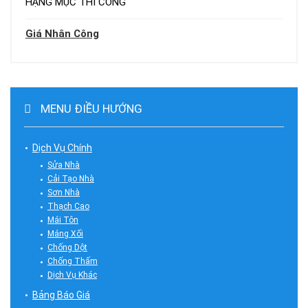
HẠNG MỤC THI CÔNG
Giá Nhân Công
MENU ĐIỀU HƯỚNG
Dịch Vụ Chính
Sửa Nhà
Cải Tạo Nhà
Sơn Nhà
Thạch Cao
Mái Tôn
Máng Xối
Chống Dột
Chống Thấm
Dịch Vụ Khác
Bảng Báo Giá