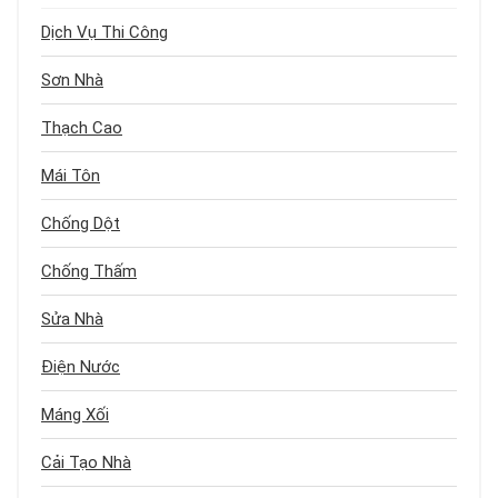
Dịch Vụ Thi Công
Sơn Nhà
Thạch Cao
Mái Tôn
Chống Dột
Chống Thấm
Sửa Nhà
Điện Nước
Máng Xối
Cải Tạo Nhà