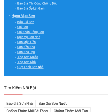
Báo Giá Thi Công Chống Dột
Báo Giá Ốp Lát Gạch
Hạng Mục Sơn
Báo Giá Sơn
Giá Sơn
Giá Nhân Công Sơn
Dịch Vụ Sơn Nhà
Sơn Mặt Tiền
Sơn Nền Nhà
Sơn Nhà Đẹp
Thợ Sơn Nước
Thợ Sơn Nhà
Quy Trình Sơn Nhà
Tìm Kiếm Nổi Bật
Báo Giá Sơn Nhà
Báo Giá Sơn Nước
Chống Thấm Mái Bê Tông
Chống Thấm Mái Tôn