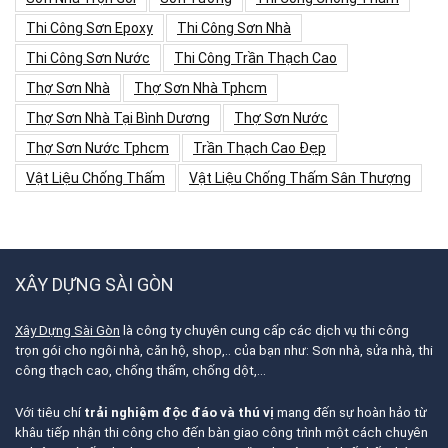
Thi Công Sơn Epoxy
Thi Công Sơn Nhà
Thi Công Sơn Nước
Thi Công Trần Thạch Cao
Thợ Sơn Nhà
Thợ Sơn Nhà Tphcm
Thợ Sơn Nhà Tại Bình Dương
Thợ Sơn Nước
Thợ Sơn Nước Tphcm
Trần Thạch Cao Đẹp
Vật Liệu Chống Thấm
Vật Liệu Chống Thấm Sân Thượng
XÂY DỰNG SÀI GÒN
Xây Dựng Sài Gòn
là công ty chuyên cung cấp các dịch vụ thi công
trọn gói cho ngôi nhà, căn hộ, shop,.. của bạn như: Sơn nhà, sửa nhà, thi
công thạch cao, chống thấm, chống dột,…
Với tiêu chí
trải nghiệm độc đáo và thú vị
mang đến sự hoàn hảo từ
khâu tiếp nhận thi công cho đến bàn giao công trình một cách chuyên