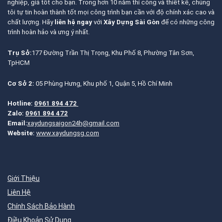
nghiệp, giá tốt cho bạn. Trong hơn 10 năm thi công và thiết kế, chúng
tôi tự tin hoàn thành tốt mọi công trình bạn cần với độ chính xác cao và
chất lượng. Hãy
liên hệ ngay
với
Xây Dựng Sài Gòn
để có những công
trình hoàn hảo và ưng ý nhất.
Trụ Sở:
177 Đường Trần Thị Trọng, Khu Phố 8, Phường Tân Sơn,
TpHCM
Cơ Sở 2:
05 Phùng Hưng, Khu phố 1, Quận 5, Hồ Chí Minh
Hotline:
0961 894 472
Zalo:
0961 894 472
Email:
xaydungsaigon24h@gmail.com
Website:
www.xaydungsg.com
Giới Thiệu
Liên Hệ
Chính Sách Bảo Hành
Điều Khoản Sử Dụng