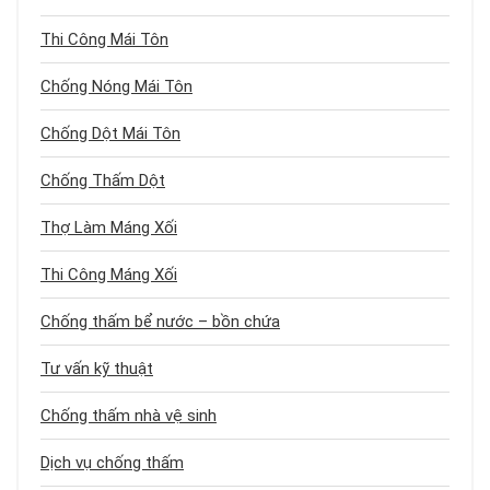
Thi Công Mái Tôn
Chống Nóng Mái Tôn
Chống Dột Mái Tôn
Chống Thấm Dột
Thợ Làm Máng Xối
Thi Công Máng Xối
Chống thấm bể nước – bồn chứa
Tư vấn kỹ thuật
Chống thấm nhà vệ sinh
Dịch vụ chống thấm