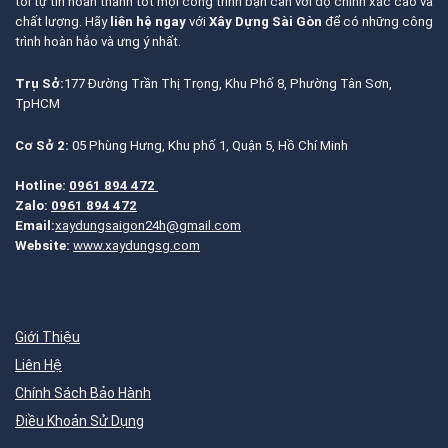
tôi tự tin hoàn thành tốt mọi công trình bạn cần với độ chính xác cao và
chất lượng. Hãy
liên hệ ngay
với
Xây Dựng Sài Gòn
để có những công
trình hoàn hảo và ưng ý nhất.
Trụ Sở:
177 Đường Trần Thị Trọng, Khu Phố 8, Phường Tân Sơn,
TpHCM
Cơ Sở 2:
05 Phùng Hưng, Khu phố 1, Quận 5, Hồ Chí Minh
Hotline:
0961 894 472
Zalo:
0961 894 472
Email:
xaydungsaigon24h@gmail.com
Website:
www.xaydungsg.com
Giới Thiệu
Liên Hệ
Chính Sách Bảo Hành
Điều Khoản Sử Dụng