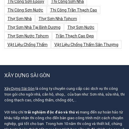
Thi Công Sơn Epoxy
Thi Công Sơn Nhà
Thi Công Sơn Nước
Thi Công Trần Thạch Cao
Thợ Sơn Nhà
Thợ Sơn Nhà Tphcm
Thợ Sơn Nhà Tại Bình Dương
Thợ Sơn Nước
Thợ Sơn Nước Tphcm
Trần Thạch Cao Đẹp
Vật Liệu Chống Thấm
Vật Liệu Chống Thấm Sân Thượng
XÂY DỰNG SÀI GÒN
Xây Dựng Sài Gòn
là công ty chuyên cung cấp các dịch vụ thi công
trọn gói cho ngôi nhà, căn hộ, shop,.. của bạn như: Sơn nhà, sửa nhà, thi
công thạch cao, chống thấm, chống dột,…
Với tiêu chí
trải nghiệm độc đáo và thú vị
mang đến sự hoàn hảo từ
khâu tiếp nhận thi công cho đến bàn giao công trình một cách chuyên
nghiệp, giá tốt cho bạn. Trong hơn 10 năm thi công và thiết kế, chúng