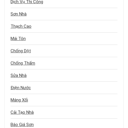
Dịch Vụ Thi Công
Sơn Nhà
Thạch Cao
Mái Tôn
Chống Dột
Chống Thấm
Sửa Nhà
Điện Nước
Máng Xối
Cải Tạo Nhà
Báo Giá Sơn