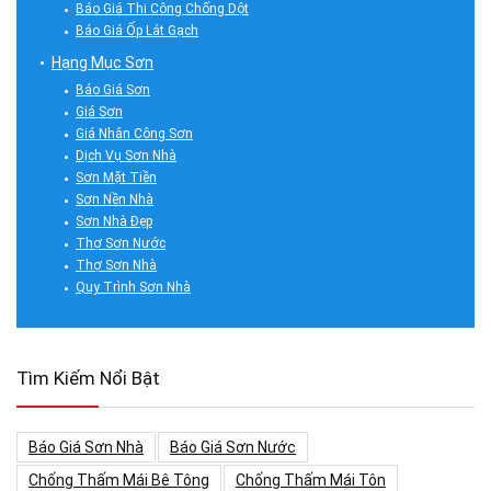
Báo Giá Thi Công Chống Dột
Báo Giá Ốp Lát Gạch
Hạng Mục Sơn
Báo Giá Sơn
Giá Sơn
Giá Nhân Công Sơn
Dịch Vụ Sơn Nhà
Sơn Mặt Tiền
Sơn Nền Nhà
Sơn Nhà Đẹp
Thợ Sơn Nước
Thợ Sơn Nhà
Quy Trình Sơn Nhà
Tìm Kiếm Nổi Bật
Báo Giá Sơn Nhà
Báo Giá Sơn Nước
Chống Thấm Mái Bê Tông
Chống Thấm Mái Tôn