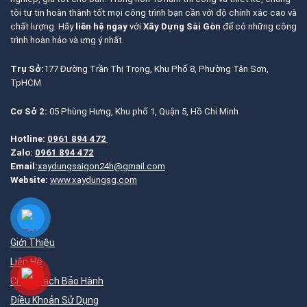
tôi tự tin hoàn thành tốt mọi công trình bạn cần với độ chính xác cao và
chất lượng. Hãy
liên hệ ngay
với
Xây Dựng Sài Gòn
để có những công
trình hoàn hảo và ưng ý nhất.
Trụ Sở:
177 Đường Trần Thị Trọng, Khu Phố 8, Phường Tân Sơn,
TpHCM
Cơ Sở 2:
05 Phùng Hưng, Khu phố 1, Quận 5, Hồ Chí Minh
Hotline:
0961 894 472
Zalo:
0961 894 472
Email:
xaydungsaigon24h@gmail.com
Website:
www.xaydungsg.com
Giới Thiệu
Liên Hệ
Chính Sách Bảo Hành
Điều Khoản Sử Dụng