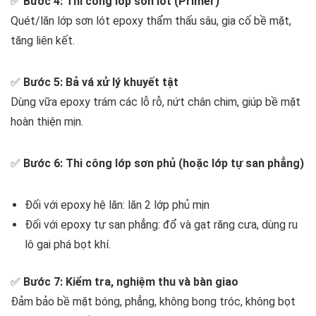
✅
Bước 4: Thi công lớp sơn lót (Primer)
Quét/lăn lớp sơn lót epoxy thẩm thấu sâu, gia cố bề mặt,
tăng liên kết.
✅
Bước 5: Bả vá xử lý khuyết tật
Dùng vữa epoxy trám các lỗ rỗ, nứt chân chim, giúp bề mặt
hoàn thiện mịn.
✅
Bước 6: Thi công lớp sơn phủ (hoặc lớp tự san phẳng)
Đối với epoxy hệ lăn: lăn 2 lớp phủ mịn
Đối với epoxy tự san phẳng: đổ và gạt răng cưa, dùng ru
lô gai phá bọt khí.
✅
Bước 7: Kiểm tra, nghiệm thu và bàn giao
Đảm bảo bề mặt bóng, phẳng, không bong tróc, không bọt