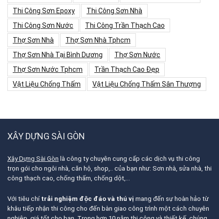
Thi Công Sơn Epoxy
Thi Công Sơn Nhà
Thi Công Sơn Nước
Thi Công Trần Thạch Cao
Thợ Sơn Nhà
Thợ Sơn Nhà Tphcm
Thợ Sơn Nhà Tại Bình Dương
Thợ Sơn Nước
Thợ Sơn Nước Tphcm
Trần Thạch Cao Đẹp
Vật Liệu Chống Thấm
Vật Liệu Chống Thấm Sân Thượng
XÂY DỰNG SÀI GÒN
Xây Dựng Sài Gòn
là công ty chuyên cung cấp các dịch vụ thi công
trọn gói cho ngôi nhà, căn hộ, shop,.. của bạn như: Sơn nhà, sửa nhà, thi
công thạch cao, chống thấm, chống dột,…
Với tiêu chí
trải nghiệm độc đáo và thú vị
mang đến sự hoàn hảo từ
khâu tiếp nhận thi công cho đến bàn giao công trình một cách chuyên
nghiệp, giá tốt cho bạn. Trong hơn 10 năm thi công và thiết kế, chúng