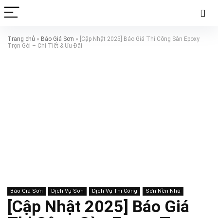
Trang chủ
»
Báo Giá Sơn
»
[Cập Nhật 2025] Báo Giá Thi Công Sàn Epoxy
Trọn Gói – Chi Tiết & Ưu Đãi
Báo Giá Sơn
Dịch Vụ Sơn
Dịch Vụ Thi Công
Sơn Nền Nhà
[Cập Nhật 2025] Báo Giá