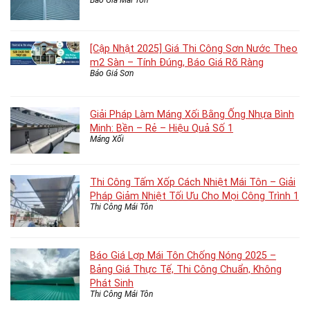
Báo Giá Mái Tôn
[Cập Nhật 2025] Giá Thi Công Sơn Nước Theo
m2 Sàn – Tính Đúng, Báo Giá Rõ Ràng
Báo Giá Sơn
Giải Pháp Làm Máng Xối Bằng Ống Nhựa Bình
Minh: Bền – Rẻ – Hiệu Quả Số 1
Máng Xối
Thi Công Tấm Xốp Cách Nhiệt Mái Tôn – Giải
Pháp Giảm Nhiệt Tối Ưu Cho Mọi Công Trình 1
Thi Công Mái Tôn
Báo Giá Lợp Mái Tôn Chống Nóng 2025 –
Bảng Giá Thực Tế, Thi Công Chuẩn, Không
Phát Sinh
Thi Công Mái Tôn