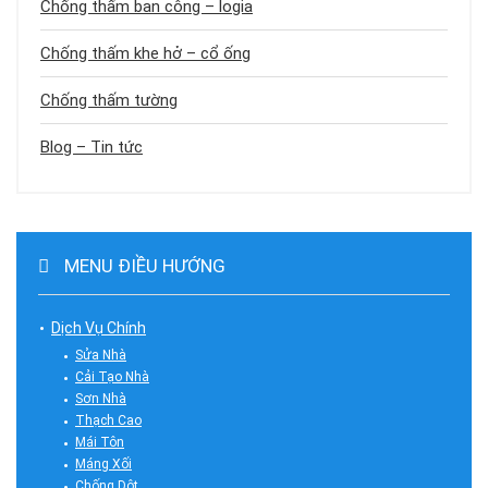
Chống thấm ban công – logia
Chống thấm khe hở – cổ ống
Chống thấm tường
Blog – Tin tức
MENU ĐIỀU HƯỚNG
Dịch Vụ Chính
Sửa Nhà
Cải Tạo Nhà
Sơn Nhà
Thạch Cao
Mái Tôn
Máng Xối
Chống Dột