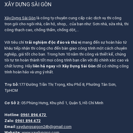
XÂY DỰNG SÀI GÒN
Xây Dựng Sài Gòn
là công ty chuyên cung cấp các dịch vụ thi công
trọn gói cho ngôi nhà, căn hộ, shop,.. của bạn như: Sơn nhà, sửa nhà, thi
công thạch cao, chống thấm, chống dột,…
Với tiêu chí
trải nghiệm độc đáo và thú vị
mang đến sự hoàn hảo từ
khâu tiếp nhận thi công cho đến bàn giao công trình một cách chuyên
nghiệp, giá tốt cho bạn. Trong hơn 10 năm thi công và thiết kế, chúng
tôi tự tin hoàn thành tốt mọi công trình bạn cần với độ chính xác cao và
chất lượng. Hãy
liên hệ ngay
với
Xây Dựng Sài Gòn
để có những công
trình hoàn hảo và ưng ý nhất.
Trụ Sở:
177 Đường Trần Thị Trọng, Khu Phố 8, Phường Tân Sơn,
TpHCM
Cơ Sở 2:
05 Phùng Hưng, Khu phố 1, Quận 5, Hồ Chí Minh
Hotline:
0961 894 472
Zalo:
0961 894 472
Email:
xaydungsaigon24h@gmail.com
Website:
www.xaydungsg.com