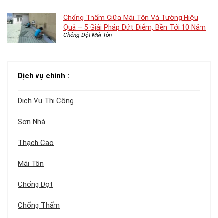
Chống Thấm Giữa Mái Tôn Và Tường Hiệu
Quả – 5 Giải Pháp Dứt Điểm, Bền Tới 10 Năm
Chống Dột Mái Tôn
Dịch vụ chính :
Dịch Vụ Thi Công
Sơn Nhà
Thạch Cao
Mái Tôn
Chống Dột
Chống Thấm